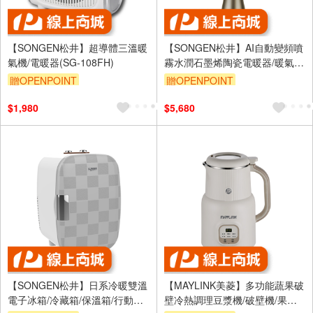
【SONGEN松井】超導體三溫暖
【SONGEN松井】AI自動變頻噴
氣機/電暖器(SG-108FH)
霧水潤石墨烯陶瓷電暖器/暖氣
機/電暖爐(SG-818NP)
贈OPENPOINT
贈OPENPOINT
$1,980
$5,680
【SONGEN松井】日系冷暖雙溫
【MAYLINK美菱】多功能蔬果破
電子冰箱/冷藏箱/保溫箱/行動冰
壁冷熱調理豆漿機/破壁機/果汁