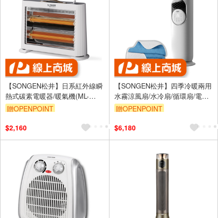
【SONGEN松井】日系紅外線瞬
【SONGEN松井】四季冷暖兩用
熱式碳素電暖器/暖氣機(ML-
水霧涼風扇/水冷扇/循環扇/電暖
D230TY)
器(SG-235ACW附石墨烯機能
贈OPENPOINT
贈OPENPOINT
被)
$2,160
$6,180