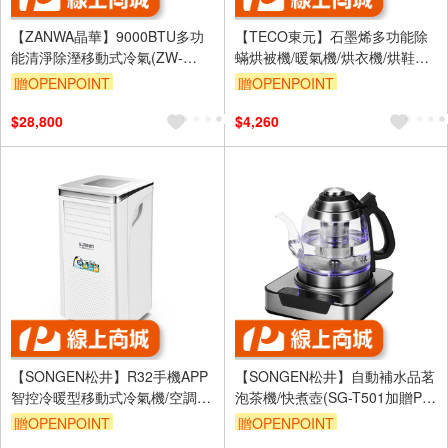
【ZANWA晶華】9000BTU多功
【TECO東元】石墨烯多功能除
能清淨除溼移動式冷氣(ZW-
蟎烘被機/暖氣機/烘衣機/烘鞋機
1460C)
(XYFYQ002)(附贈烘鞋管)
贈OPENPOINT
贈OPENPOINT
$28,800
$4,260
【SONGEN松井】R32手機APP
【SONGEN松井】自動補水品茗
智控冷暖型移動式冷氣機/空調
泡茶機/快煮壺(SG-T501加贈PC
(SG-A413CH)
食品級淨水桶)
贈OPENPOINT
贈OPENPOINT