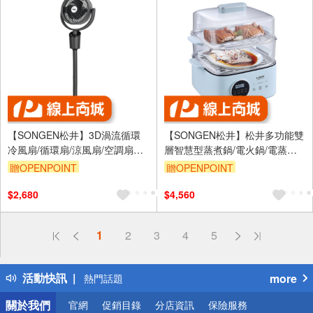
【SONGEN松井】3D渦流循環
【SONGEN松井】松井多功能雙
冷風扇/循環扇/涼風扇/空調扇
層智慧型蒸煮鍋/電火鍋/電蒸鍋/
(SG-0233AR(B))
美食鍋/料理鍋/奶瓶消毒鍋 (SG-
贈OPENPOINT
贈OPENPOINT
1023MS)
$2,680
$4,560
偏遠地區配送
1
2
3
4
5
詐騙網頁！請小心！
得獎公告
活動快訊
more
熱門話題
銀行優惠
關於我們
官網
促銷目錄
分店資訊
保險服務
偏遠地區配送