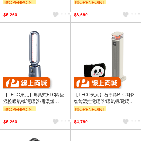
箱(CLT-15LE)
機/快煮壺/輔食機(SG-336JU)
贈OPENPOINT
贈OPENPOINT
$5,260
$3,680
【TECO東元】無葉式PTC陶瓷
【TECO東元】石墨烯PTC陶瓷
溫控暖氣機/電暖器/電暖爐
智能溫控電暖器/暖氣機/電暖爐
(XYFYN3009CBB)
(XYFYN3005CBW加贈萌趣毛絨
贈OPENPOINT
贈OPENPOINT
電暖隨身寶)
$5,260
$4,780