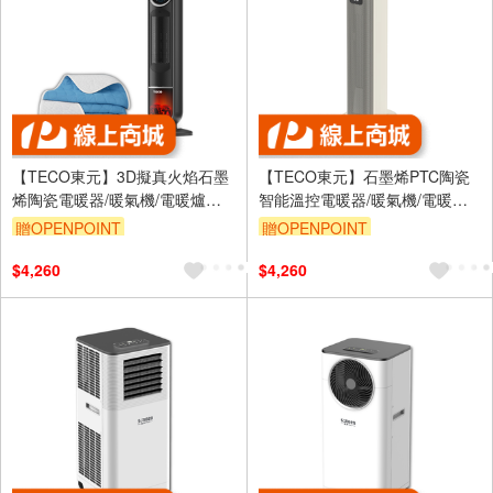
【TECO東元】3D擬真火焰石墨
【TECO東元】石墨烯PTC陶瓷
烯陶瓷電暖器/暖氣機/電暖爐
智能溫控電暖器/暖氣機/電暖爐
(XYFYN3006CBB加贈石墨烯機
(XYFYN3005CBW)
贈OPENPOINT
贈OPENPOINT
能被)
$4,260
$4,260