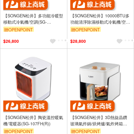
【SONGEN松井】多功能冷暖型
【SONGEN松井】10000BTU多
移動式冷氣機/空調(SG-
功能清淨除濕移動式冷氣機/空調
A805CH)
(LD-N361C)
贈OPENPOINT
贈OPENPOINT
$26,800
$28,800
【SONGEN松井】陶瓷溫控暖氣
【SONGEN松井】3D熱旋晶鑽
機/電暖器(SG-107FH(R))
玻璃氣炸鍋/烘烤爐/氣炸烤箱
(SG-425GAF-W)
贈OPENPOINT
贈OPENPOINT