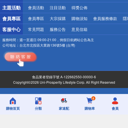
詐騙網頁！請小心！
主題活動
會員活動
注目活動
得獎公佈
會員專區
會員專區
大宗採購
購物須知
會員服務條款
隱
客服中心
常見問題
服務公告
意見信箱
服務時間：
週一至週日 09:00-21:00，例假日依網站公告為主
公司地址：
台北市北投區大業路136號5樓 (台灣)
食品業者登錄字號 A-122662550-00000-6
Copyright©2026 Uni-Prosperity Lifestyle Corp. All Right Reserved
0
購物首頁
分類
家速配
購物車
會員