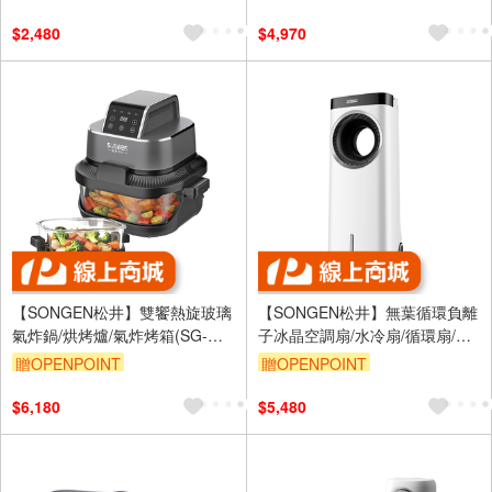
$2,480
$4,970
【SONGEN松井】雙饗熱旋玻璃
【SONGEN松井】無葉循環負離
氣炸鍋/烘烤爐/氣炸烤箱(SG-
子冰晶空調扇/水冷扇/循環扇/清
340AF)
淨機(ZW-221KDY)
贈OPENPOINT
贈OPENPOINT
$6,180
$5,480