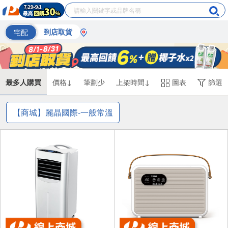
宅配
到店取貨
最多人購買
價格↓
筆劃少
上架時間↓
圖表
篩選
【商城】麗晶國際-一般常溫