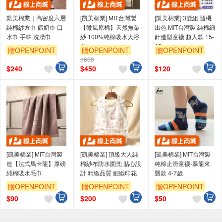
凱美棉業｜高密度六層
[凱美棉業] MIT台灣製
[凱美棉業] 3雙組 隨機
純棉紗方巾 餵奶巾 口
【微風原棉】天然無染
出色 MIT台灣製 純棉細
水巾 手帕 洗澡巾
紗 100%純棉吸水大浴
針造型童襪 超人款 15-
巾
18cm
贈OPENPOINT
贈OPENPOINT
贈OPENPOINT
$600
$
240
$
450
$
120
[凱美棉業] MIT台灣製
[凱美棉業] 頂級大人純
[凱美棉業] MIT台灣製
造【法式馬卡龍】厚磅
棉紗布防水圍兜 貼心設
純棉止滑童襪-暴龍來
純棉吸水毛巾
計 精緻品質 細緻印花
襲款 4-7歲
贈OPENPOINT
贈OPENPOINT
贈OPENPOINT
$
90
$
200
$
50