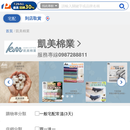
找此專館
宅配
到店取貨
首頁
/ 凱美棉業
凱美棉業
服務專線
0987288811
購物車分類
一般宅配常溫(3天)
促銷分類
買一送一