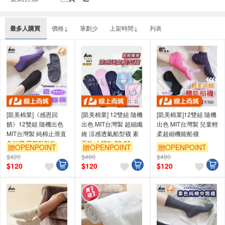
最多人購買
價格↓
筆劃少
上架時間↓
列表
[凱美棉業]《感恩回
[凱美棉業] 12雙組 隨機
[凱美棉業]12雙組 隨機
饋》12雙組 隨機出色
出色 MIT台灣製 超細纖
出色 MIT台灣製 兒童輕
MIT台灣製 純棉止滑直
維 涼感透氣船型襪 素
柔超細機能船襪
角短襪 菱形點點款
面款 小貓款 22-26cm
贈OPENPOINT
贈OPENPOINT
贈OPENPOINT
$420
$480
$480
$
120
$
120
$
120