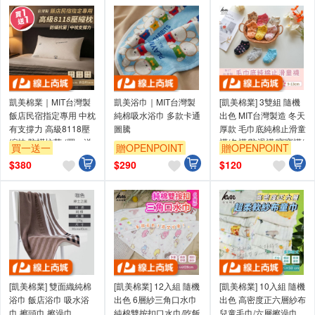
凱美棉業｜MIT台灣製
凱美浴巾｜MIT台灣製
[凱美棉業] 3雙組 隨機
飯店民宿指定專用 中枕
純棉吸水浴巾 多款卡通
出色 MIT台灣製造 冬天
有支撐力 高級8118壓
圖騰
厚款 毛巾底純棉止滑童
縮枕 防蟎抗菌 (買一送
襪/冬襪/防滑襪/寶寶襪/
買一送一
贈OPENPOINT
贈OPENPOINT
一，雙數2/4/6..下單)
保暖童襪 愛心點點款
贈OPENPOINT
$
380
$
290
$
120
[凱美棉業] 雙面織純棉
[凱美棉業] 12入組 隨機
[凱美棉業] 10入組 隨機
浴巾 飯店浴巾 吸水浴
出色 6層紗三角口水巾
出色 高密度正六層紗布
巾 擦頭巾 擦澡巾
純棉雙按扣口水巾/吃飯
兒童毛巾/六層擦澡巾