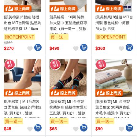
[凱美棉業] 6雙組 隨機
凱美棉業｜16兩 純棉
[凱美棉業] 8雙組 MIT台
出色 MIT台灣製 點點刺
加大浴巾 五星級飯店專
灣製 素色純棉中筒襪
繡純棉童襪 13-16cm
用款（買一送一，雙數
加大款 男襪
2/4/6..下單）
贈OPENPOINT
買一送一
贈OPENPOINT
$360
贈OPENPOINT
$
270
$
490
$
360
凱美棉業｜MIT台灣製
[凱美棉業] MIT台灣製
[凱美棉業] MIT台灣製
舒柔無痕 超細全彈性短
抗菌除臭 純棉挖空隱形
凱美獨家 30兩厚實吸
襪 (買1送1，雙數
五趾襪 (買1送1，雙數
水毛巾/擦澡巾(買1送1
2/4/6..下單，贈送隨機)
2/4/6..下單，贈送隨機)
隨機出色，雙數2/4/6..
買一送一
買一送一
買一送一
下單)
贈OPENPOINT
贈OPENPOINT
贈OPENPOINT
$
45
$
65
$
90