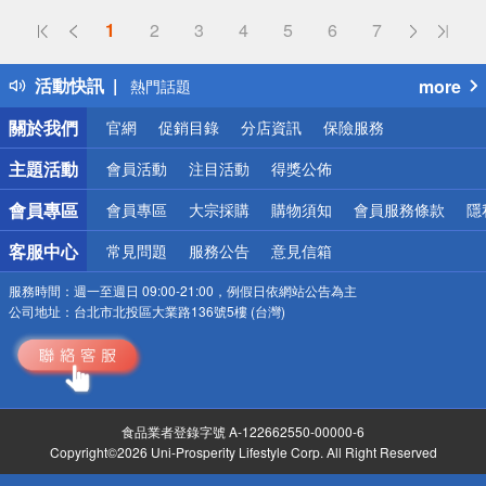
偏遠地區配送
1
2
3
4
5
6
7
詐騙網頁！請小心！
得獎公告
活動快訊
more
熱門話題
銀行優惠
關於我們
官網
促銷目錄
分店資訊
保險服務
偏遠地區配送
詐騙網頁！請小心！
主題活動
會員活動
注目活動
得獎公佈
會員專區
會員專區
大宗採購
購物須知
會員服務條款
隱
客服中心
常見問題
服務公告
意見信箱
服務時間：
週一至週日 09:00-21:00，例假日依網站公告為主
公司地址：
台北市北投區大業路136號5樓 (台灣)
食品業者登錄字號 A-122662550-00000-6
Copyright©2026 Uni-Prosperity Lifestyle Corp. All Right Reserved