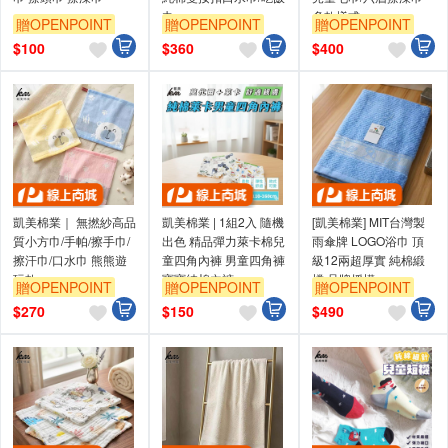
巾
多款樣式
贈OPENPOINT
贈OPENPOINT
贈OPENPOINT
$
100
$
360
$
400
凱美棉業｜ 無撚紗高品
凱美棉業 | 1組2入 隨機
[凱美棉業] MIT台灣製
質小方巾/手帕/擦手巾/
出色 精品彈力萊卡棉兒
雨傘牌 LOGO浴巾 頂
擦汗巾/口水巾 熊熊遊
童四角內褲 男童四角褲
級12兩超厚實 純棉緞
玩款
寶寶純棉內褲
檔 品牌授權
贈OPENPOINT
贈OPENPOINT
贈OPENPOINT
$
270
$
150
$
490