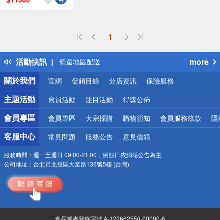
偏遠地區配送
詐騙網頁！請小心！
得獎公告
1
熱門話題
銀行優惠
活動快訊
more
偏遠地區配送
詐騙網頁！請小心！
關於我們
官網
促銷目錄
分店資訊
保險服務
主題活動
會員活動
注目活動
得獎公佈
會員專區
會員專區
大宗採購
購物須知
會員服務條款
隱
客服中心
常見問題
服務公告
意見信箱
服務時間：
週一至週日 09:00-21:00，例假日依網站公告為主
公司地址：
台北市北投區大業路136號5樓 (台灣)
食品業者登錄字號 A-122662550-00000-6