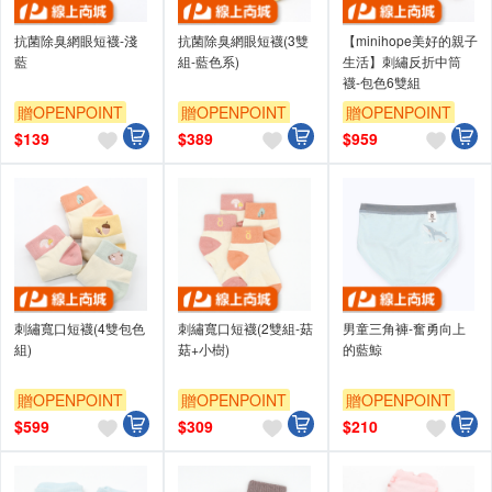
抗菌除臭網眼短襪-淺
抗菌除臭網眼短襪(3雙
【minihope美好的親子
藍
組-藍色系)
生活】刺繡反折中筒
襪-包色6雙組
贈OPENPOINT
贈OPENPOINT
贈OPENPOINT
$
139
$
389
$
959
刺繡寬口短襪(4雙包色
刺繡寬口短襪(2雙組-菇
男童三角褲-奮勇向上
組)
菇+小樹)
的藍鯨
贈OPENPOINT
贈OPENPOINT
贈OPENPOINT
$
599
$
309
$
210