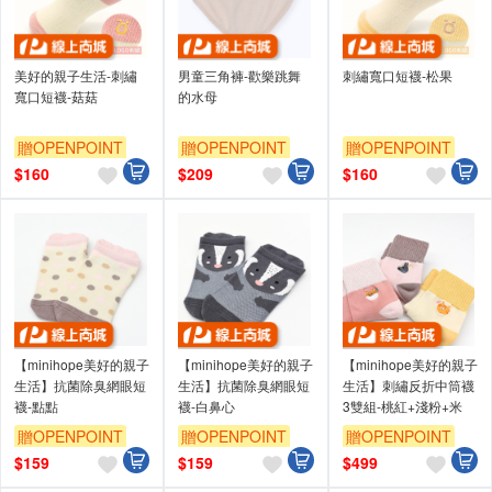
美好的親子生活-刺繡
男童三角褲-歡樂跳舞
刺繡寬口短襪-松果
寬口短襪-菇菇
的水母
贈OPENPOINT
贈OPENPOINT
贈OPENPOINT
$
160
$
209
$
160
【minihope美好的親子
【minihope美好的親子
【minihope美好的親子
生活】抗菌除臭網眼短
生活】抗菌除臭網眼短
生活】刺繡反折中筒襪
襪-點點
襪-白鼻心
3雙組-桃紅+淺粉+米
贈OPENPOINT
贈OPENPOINT
贈OPENPOINT
$
159
$
159
$
499