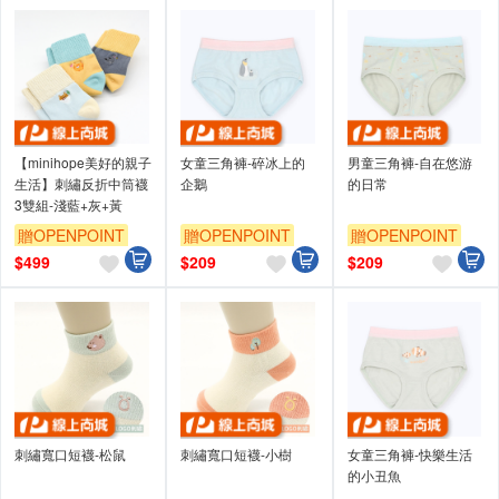
【minihope美好的親子
女童三角褲-碎冰上的
男童三角褲-自在悠游
生活】刺繡反折中筒襪
企鵝
的日常
3雙組-淺藍+灰+黃
贈OPENPOINT
贈OPENPOINT
贈OPENPOINT
$
499
$
209
$
209
刺繡寬口短襪-松鼠
刺繡寬口短襪-小樹
女童三角褲-快樂生活
的小丑魚