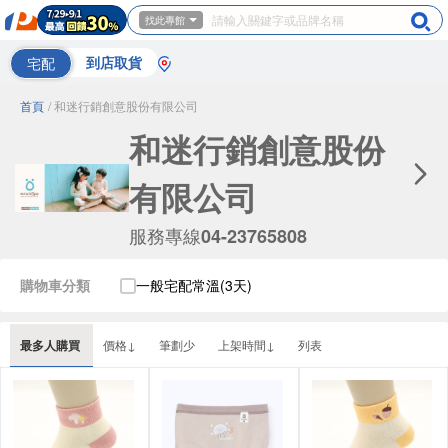
找此專館
宅配
到店取貨
首頁
/ 和迷行銷創意股份有限公司
和迷行銷創意股份
有限公司
服務專線
04-23765808
購物車分類
一般宅配常溫(3天)
最多人購買
價格↓
筆劃少
上架時間↓
列表