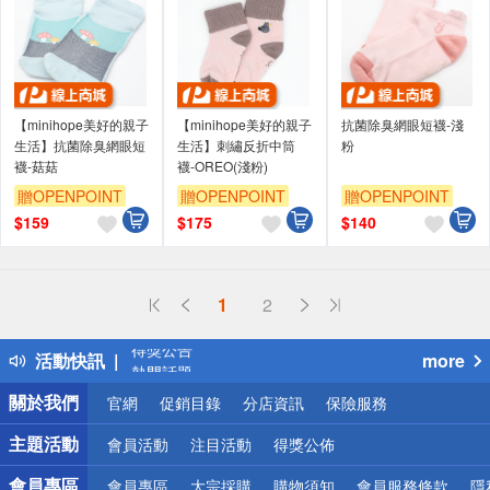
【minihope美好的親子
【minihope美好的親子
抗菌除臭網眼短襪-淺
生活】抗菌除臭網眼短
生活】刺繡反折中筒
粉
襪-菇菇
襪-OREO(淺粉)
贈OPENPOINT
贈OPENPOINT
贈OPENPOINT
$
159
$
175
$
140
偏遠地區配送
1
2
詐騙網頁！請小心！
得獎公告
活動快訊
more
熱門話題
銀行優惠
關於我們
官網
促銷目錄
分店資訊
保險服務
偏遠地區配送
詐騙網頁！請小心！
主題活動
會員活動
注目活動
得獎公佈
會員專區
會員專區
大宗採購
購物須知
會員服務條款
隱