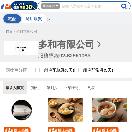
找此專館
宅配
到店取貨
首頁
/ 多和有限公司
多和有限公司
服務專線
02-82951085
購物車分類
一般宅配低溫(3天)
一般宅配常溫(3天)
最多人購買
價格↓
筆劃少
上架時間↓
列表