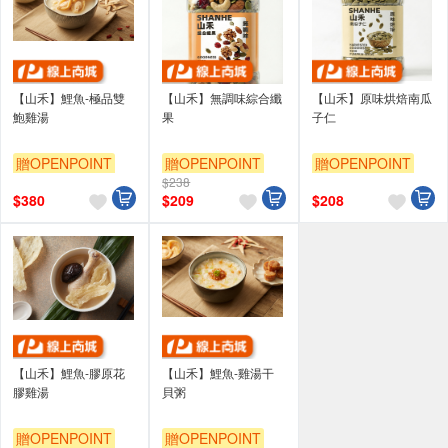
【山禾】鯉魚-極品雙
【山禾】無調味綜合纖
【山禾】原味烘焙南瓜
鮑雞湯
果
子仁
贈OPENPOINT
贈OPENPOINT
贈OPENPOINT
$238
$
380
$
209
$
208
【山禾】鯉魚-膠原花
【山禾】鯉魚-雞湯干
膠雞湯
貝粥
贈OPENPOINT
贈OPENPOINT