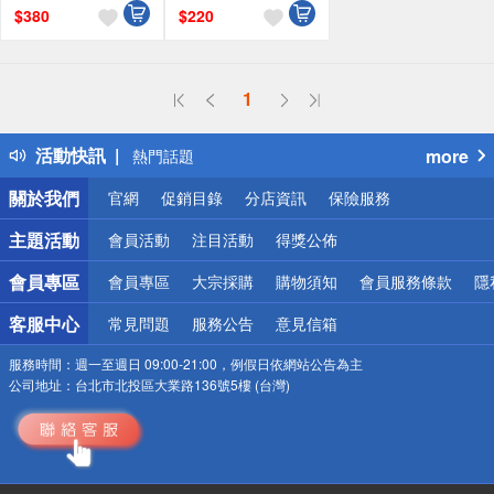
$
380
$
220
偏遠地區配送
1
詐騙網頁！請小心！
得獎公告
活動快訊
more
熱門話題
銀行優惠
關於我們
官網
促銷目錄
分店資訊
保險服務
偏遠地區配送
詐騙網頁！請小心！
主題活動
會員活動
注目活動
得獎公佈
會員專區
會員專區
大宗採購
購物須知
會員服務條款
隱
客服中心
常見問題
服務公告
意見信箱
服務時間：
週一至週日 09:00-21:00，例假日依網站公告為主
公司地址：
台北市北投區大業路136號5樓 (台灣)