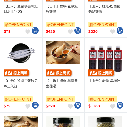
【山禾】產銷班去刺虱
【山禾】鯉魚-花膠鮑
【山禾】鯉魚-巴西蘑
目魚肚140G
魚雞湯
菇鮮雞湯
贈OPENPOINT
贈OPENPOINT
贈OPENPOINT
$
79
$
420
$
320
【山禾】冷凍二號秋刀
【山禾】鯉魚-黑蒜養
【山禾】老聶-烏梅汁
魚三入組
生雞湯
贈OPENPOINT
贈OPENPOINT
贈OPENPOINT
$
79
$
320
$
1188