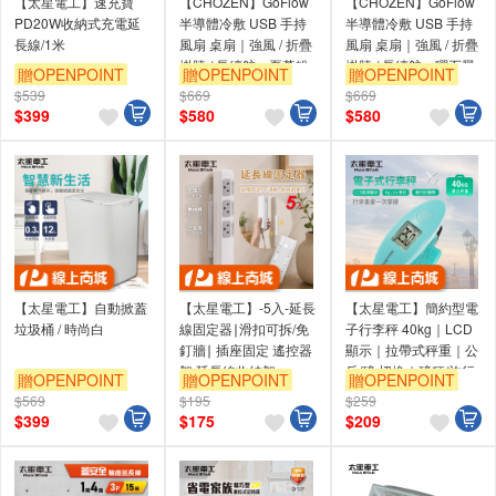
【太星電工】速充寶
【CHOZEN】GoFlow
【CHOZEN】GoFlow
PD20W收納式充電延
半導體冷敷 USB 手持
半導體冷敷 USB 手持
長線/1米
風扇 桌扇｜強風 / 折疊
風扇 桌扇｜強風 / 折疊
掛脖 / 長續航—夏暮粉
掛脖 / 長續航—曜石黑
贈OPENPOINT
贈OPENPOINT
贈OPENPOINT
紅
$539
$669
$669
$
399
$
580
$
580
【太星電工】自動掀蓋
【太星電工】-5入-延長
【太星電工】簡約型電
垃圾桶 / 時尚白
線固定器∣滑扣可拆/免
子行李秤 40kg｜LCD
釘牆∣ 插座固定 遙控器
顯示｜拉帶式秤重｜公
架 延長線收納架
斤/磅 切換｜磅秤/旅行
贈OPENPOINT
贈OPENPOINT
贈OPENPOINT
秤/手提秤 DAL20
$569
$195
$259
$
399
$
175
$
209