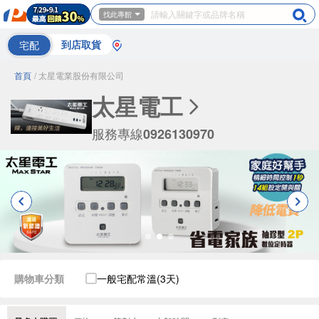
找此專館
宅配
到店取貨
首頁
/ 太星電業股份有限公司
太星電工
服務專線
0926130970
購物車分類
一般宅配常溫(3天)