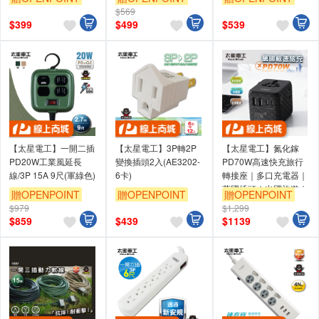
$569
$
399
$
499
$
539
【太星電工】一開二插
【太星電工】3P轉2P
【太星電工】氮化鎵
PD20W工業風延長
變換插頭2入(AE3202-
PD70W高速快充旅行
線/3P 15A 9尺(軍綠色)
6卡)
轉接座｜多口充電器｜
萬國插頭｜出國旅遊｜
贈OPENPOINT
贈OPENPOINT
贈OPENPOINT
全球適用 AA306
$979
$1,299
$
859
$
439
$
1139