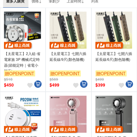
最多人購買
價格↓
筆劃少
上架時間↓
列表
【太星電工】2入組-省
【太星電工】七開六插
【太星電工】七開六插
電家族 3P 機械式定時
延長線/9尺(顏色隨機)
延長線/6尺(顏色隨機)
器(節能定時｜省電小
幫手)
贈OPENPOINT
贈OPENPOINT
贈OPENPOINT
$518
$569
$499
$
450
$
499
$
399