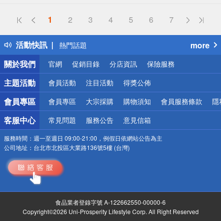
偏遠地區配送
1
2
3
4
5
6
7
詐騙網頁！請小心！
得獎公告
活動快訊
more
熱門話題
銀行優惠
關於我們
官網
促銷目錄
分店資訊
保險服務
偏遠地區配送
詐騙網頁！請小心！
主題活動
會員活動
注目活動
得獎公佈
會員專區
會員專區
大宗採購
購物須知
會員服務條款
隱
客服中心
常見問題
服務公告
意見信箱
服務時間：
週一至週日 09:00-21:00，例假日依網站公告為主
公司地址：
台北市北投區大業路136號5樓 (台灣)
食品業者登錄字號 A-122662550-00000-6
Copyright©2026 Uni-Prosperity Lifestyle Corp. All Right Reserved