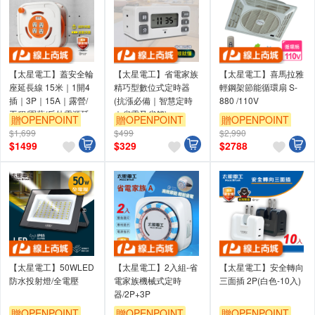
【太星電工】蓋安全輪
【太星電工】省電家族
【太星電工】喜馬拉雅
座延長線 15米｜1開4
精巧型數位式定時器
輕鋼架節能循環扇 S-
插｜3P｜15A｜露營/
(抗漲必備｜智慧定時
880 /110V
工程/園藝/戶外電源延
｜省電又省錢)
贈OPENPOINT
贈OPENPOINT
贈OPENPOINT
長
$1,699
$499
$2,990
$
1499
$
329
$
2788
【太星電工】50WLED
【太星電工】2入組-省
【太星電工】安全轉向
防水投射燈/全電壓
電家族機械式定時
三面插 2P(白色-10入)
器/2P+3P
贈OPENPOINT
贈OPENPOINT
贈OPENPOINT