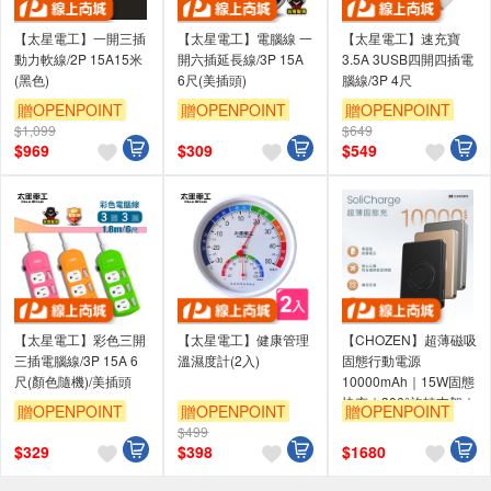
【太星電工】一開三插
【太星電工】電腦線 一
【太星電工】速充寶
動力軟線/2P 15A15米
開六插延長線/3P 15A
3.5A 3USB四開四插電
(黑色)
6尺(美插頭)
腦線/3P 4尺
贈OPENPOINT
贈OPENPOINT
贈OPENPOINT
$1,099
$649
$
969
$
309
$
549
【太星電工】彩色三開
【太星電工】健康管理
【CHOZEN】超薄磁吸
三插電腦線/3P 15A 6
溫濕度計(2入)
固態行動電源
尺(顏色隨機)/美插頭
10000mAh｜15W固態
快充｜306°旋轉支架｜
贈OPENPOINT
贈OPENPOINT
贈OPENPOINT
航空可攜｜三色任選
$499
$
329
$
398
$
1680