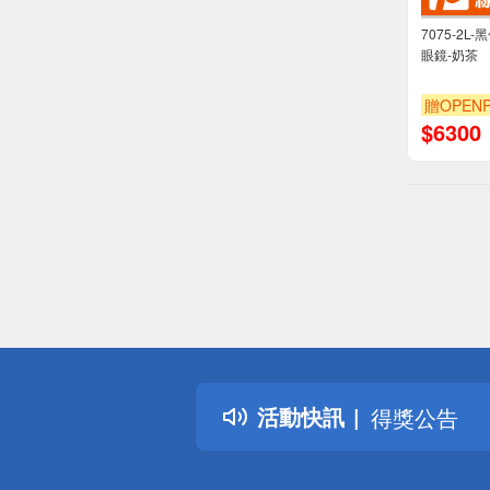
7075-2
眼鏡-奶茶
贈OPENP
$
6300
偏遠地區配
詐騙網頁！
得獎公告
活動快訊
熱門話題
銀行優惠
偏遠地區配