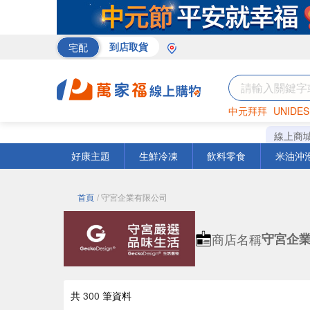
宅配
到店取貨
中元拜拜
UNIDES
巧克力
罐頭
海苔
線上商
好康主題
生鮮冷凍
飲料零食
米油沖
首頁
/ 守宮企業有限公司
商店名稱
守宮企
共
300
筆資料