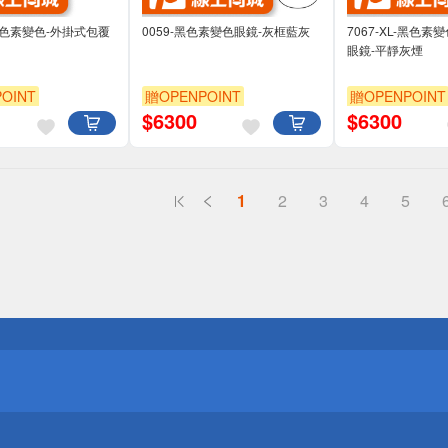
L-黑色素變色-外掛式包覆
0059-黑色素變色眼鏡-灰框藍灰
7067-XL-黑色素
眼鏡-平靜灰煙
OINT
贈OPENPOINT
贈OPENPOINT
$
6300
$
6300
1
2
3
4
5
送
請小心！
送