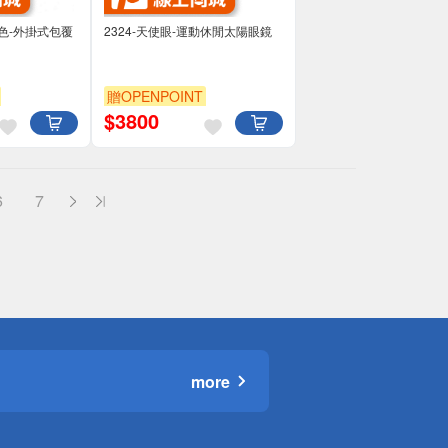
變色-外掛式包覆
2324-天使眼-運動休閒太陽眼鏡
贈OPENPOINT
$
3800
6
7
more