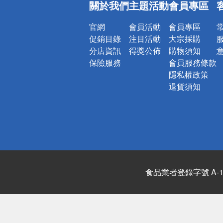
關於我們
主題活動
會員專區
詐騙網頁！
官網
會員活動
會員專區
促銷目錄
注目活動
大宗採購
分店資訊
得獎公佈
購物須知
保險服務
會員服務條款
隱私權政策
退貨須知
食品業者登錄字號 A-122