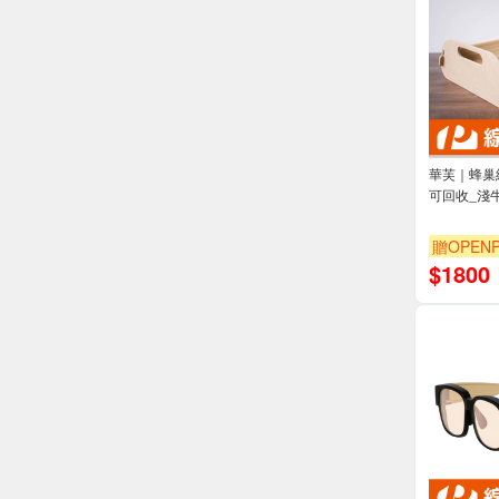
華芙｜蜂巢紙
可回收_淺
贈OPENP
$
1800