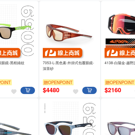
色素眼鏡-黑框綠紋
7053-L-黑色素-外掛式包覆眼鏡-
4138-白陽金-越
深茶砂
OINT
贈OPENPOINT
贈OPENPOINT
$
4480
$
2160