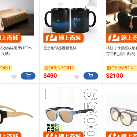
收納貓睡床(100%
星空地球感溫變色杯
柿餅｜蜂巢紙收納貓
牛皮紙)
可回收_黑牛皮紙)
OINT
贈OPENPOINT
贈OPENPOINT
$
490
$
2100