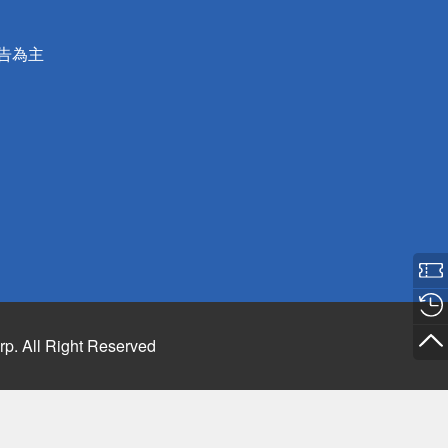
公告為主
rp. All Right Reserved