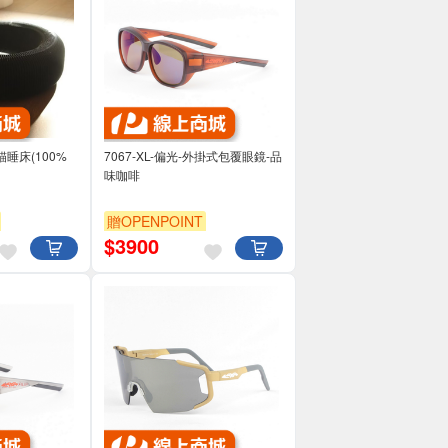
睡床(100%
7067-XL-偏光-外掛式包覆眼鏡-品
味咖啡
贈OPENPOINT
$
3900