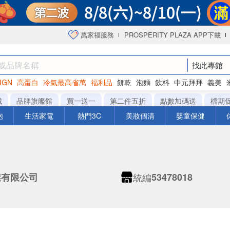
萬家福服務
PROSPERITY PLAZA APP下載
找此專館
IGN
高蛋白
冷氣最高省萬
福利品
餅乾
泡麵
飲料
中元拜拜
義美
洋芋片
城
品牌旗艦館
買一送一
第二件五折
點數加碼送
檔期
泡
生活家電
熱門3C
美妝個清
嬰童保健
統編
業有限公司
53478018