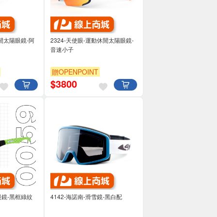
休閒太陽眼鏡-阿
2324-天使眼-運動休閒太陽眼鏡-
音速小子
贈OPENPOINT
$
3800
眼鏡-黑框綠紋
4142-海諾南-滑雪鏡-黑白配