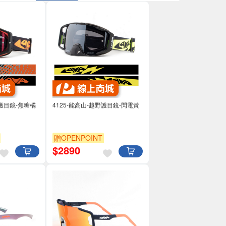
野護目鏡-焦糖橘
4125-能高山-越野護目鏡-閃電黃
贈OPENPOINT
$
2890