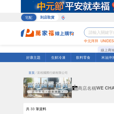
宅配
到店取貨
中元拜拜
UNIDES
巧克力
罐頭
海苔
線上商
好康主題
生鮮冷凍
飲料零食
米油沖
首頁
/ 富程國際行銷有限公司
商店名稱
WE CH
共
33
筆資料