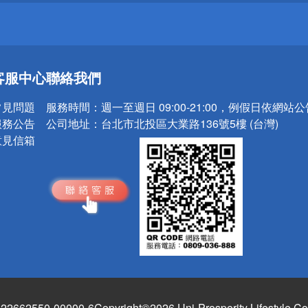
送
客服中心
聯絡我們
請小心！
常見問題
服務時間：
週一至週日 09:00-21:00，例假日依網站
服務公告
公司地址：
台北市北投區大業路136號5樓 (台灣)
意見信箱
662550-00000-6
Copyright©2026 Uni-Prosperity Lifestyle Co