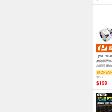
【WE CH
萬向增壓濾/
水龍頭 萬向
贈OPENP
$299
$
199