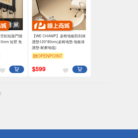
】太空鋁短版門後
【WE CHAMP】桌椅地板防刮保
10mm 短臂 免
護墊120*80cm(桌椅地墊 地板保
護墊 耐磨地毯)
贈OPENPOINT
$
599