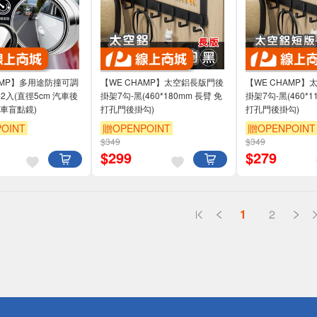
AMP】多用途防撞可調
【WE CHAMP】太空鋁長版門後
【WE CHAMP
2入(直徑5cm 汽車後
掛架7勾-黑(460*180mm 長臂 免
掛架7勾-黑(460*1
車盲點鏡)
打孔門後掛勾)
打孔門後掛勾)
OINT
贈OPENPOINT
贈OPENPOINT
$349
$349
$
299
$
279
1
2
送
請小心！