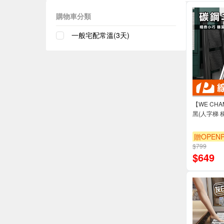
購物車分類
一般宅配常溫(3天)
【WE CH
黑(人字梯 
贈OPENP
$799
$
649