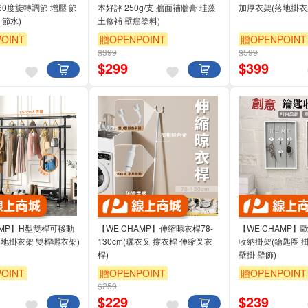
60度旋轉調節 增壓 節
本好評 250g/支 牆面補牆膏 珪藻
加厚衣架(落地掛衣
 節水)
土修補 壁癌塗料)
OINT
贈OPENPOINT
贈OPENPOINT
$399
$599
$
299
$
399
AMP】H型雙桿可移動
【WE CHAMP】伸縮晾衣桿78-
【WE CHAMP
落地掛衣架 雙桿曬衣架)
130cm(曬衣叉 撐衣桿 伸縮叉衣
收納掛架(鑰匙圈 
桿)
壁掛 壁飾)
OINT
贈OPENPOINT
贈OPENPOINT
$259
$
229
$
239