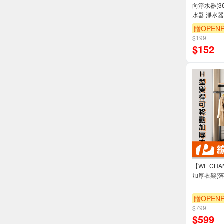
向淨水器(3
水器 淨水器
贈OPENP
$199
$
152
【WE CH
加厚衣架(
贈OPENP
$799
$
599