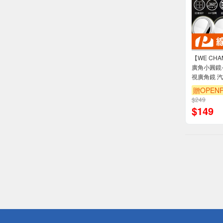
【WE CH
廣角小圓鏡-
視廣角鏡 汽
贈OPENP
$249
$
149
偏遠地區配
詐騙網頁！