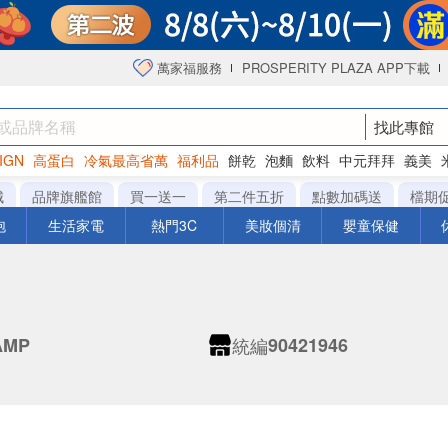
萬家福服務
PROSPERITY PLAZA APP下載
找此專館
IGN
高蛋白
冷氣最高省萬
福利品
餅乾
泡麵
飲料
中元拜拜
義美
洋芋片
城
品牌旗艦館
買一送一
第二件五折
點數加碼送
檔期
泡
生活家電
熱門3C
美妝個清
嬰童保健
統編
AMP
90421946