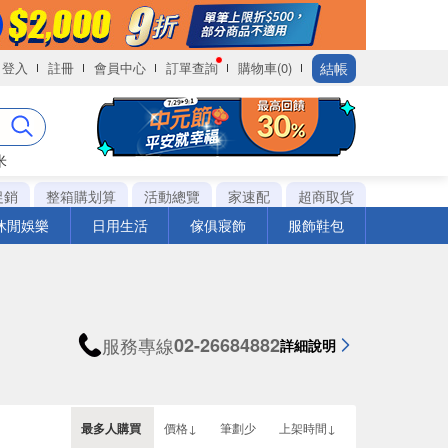
結帳
登入
註冊
會員中心
訂單查詢
購物車(0)
米
促銷
整箱購划算
活動總覽
家速配
超商取貨
休閒娛樂
日用生活
傢俱寢飾
服飾鞋包
服務專線
02-26684882
詳細說明
最多人購買
價格↓
筆劃少
上架時間↓