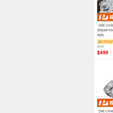
【WE CH
滑墊(68*4
地墊)
贈OPENP
$699
$
499
【WE CH