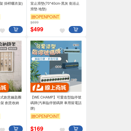
架 掛桿曬衣架)
室止滑墊(70*40cm-黑灰 衛浴止
滑墊 地墊)
贈OPENPOINT
$699
$
499
】歐式創意鑰匙圈
【WE CHAMP】可愛造型臨停號
掛架 創意收納
碼牌(汽車臨停號碼牌 車用留電話
牌)
贈OPENPOINT
$
169