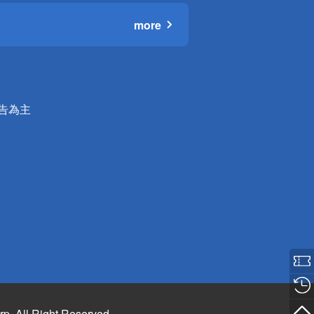
more
公告為主
rp. All Right Reserved