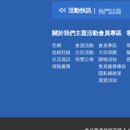
得獎公告
活動快訊
熱門話題
銀行優惠
偏遠地區配
關於我們
主題活動
會員專區
詐騙網頁！
官網
會員活動
會員專區
促銷目錄
注目活動
大宗採購
分店資訊
得獎公佈
購物須知
保險服務
會員服務條款
隱私權政策
退貨須知
食品業者登錄字號 A-122