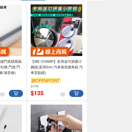
】門縫門底檔風隔
【WE CHAMP】多用途可調廣小
封條 門擋 門
圓鏡(直徑5cm 汽車後視廣角鏡 汽
條 隔音條)
車盲點鏡)
贈OPENPOINT
$199
$
135