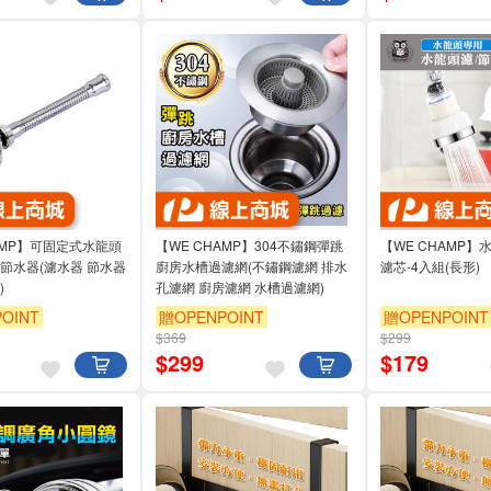
AMP】可固定式水龍頭
【WE CHAMP】304不鏽鋼彈跳
【WE CHAMP】
節水器(濾水器 節水器
廚房水槽過濾網(不鏽鋼濾網 排水
濾芯-4入組(長形)
)
孔濾網 廚房濾網 水槽過濾網)
OINT
贈OPENPOINT
贈OPENPOINT
$369
$299
$
299
$
179