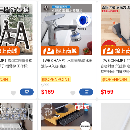
AMP】碳鋼二階折疊梯-
【WE CHAMP】水龍頭濾/節水器
【WE CHAMP
梯子 摺疊梯 工作梯)
濾芯-4入組(扁形)
音密封條(門縫條 密
底密封條 門縫密封
OINT
贈OPENPOINT
贈OPENPOINT
$299
$
169
$
159