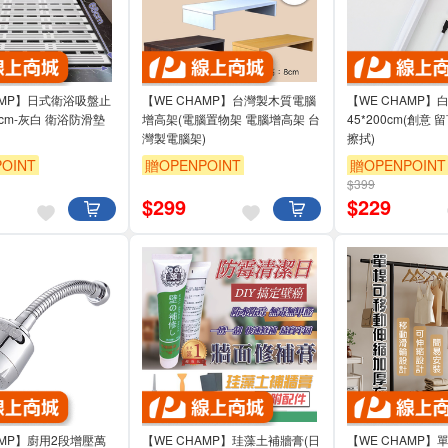
AMP】日式衛浴吸盤止
【WE CHAMP】台灣製木質電腦
【WE CHAMP】
0cm-灰白 衛浴防滑墊
增高架(電腦置物架 電腦增高架 台
45*200cm(創意
灣製電腦架)
擦拭)
OINT
贈OPENPOINT
贈OPENPOINT
$399
$
299
$
229
AMP】廚用2段增壓萬
【WE CHAMP】珪藻土補牆膏(日
【WE CHAMP