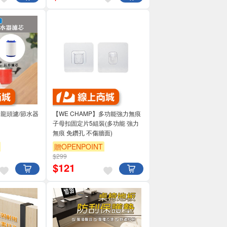
水龍頭濾/節水器
【WE CHAMP】多功能強力無痕
子母扣固定片5組裝(多功能 強力
無痕 免鑽孔 不傷牆面)
贈OPENPOINT
$299
$
121