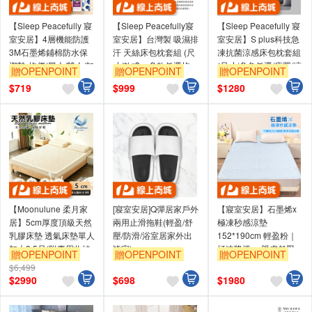
【Sleep Peacefully 寢
【Sleep Peacefully寢
【Sleep Peacefully 寢
室安居】4層機能防護
室安居】台灣製 吸濕排
室安居】S plus科技急
3M石墨烯鋪棉防水保
汗 天絲床包枕套組 (尺
凍抗菌涼感床包枕套組
潔墊-均價(單人/雙人/加
寸/款式、多款任選均
(尺寸/多色任選/床罩/涼
贈OPENPOINT
贈OPENPOINT
贈OPENPOINT
大/特大)多色任選
價)
感認證)
$
719
$
999
$
1280
【Moonulune 柔月家
[寢室安居]Q彈居家戶外
【寢室安居】石墨烯x
居】5cm厚度頂級天然
兩用止滑拖鞋(輕盈/舒
極凍秒感涼墊
乳膠床墊 透氣床墊單人
壓/防滑/浴室居家外出
152*190cm 輕盈粉｜
加大3.5尺(附專用收納
皆宜)
極速降溫 、親膚舒壓，
贈OPENPOINT
贈OPENPOINT
贈OPENPOINT
袋/100%乳膠/乳膠墊/
夏日節能省電首選
$6,499
學生宿舍床墊)
$
2990
$
698
$
1980