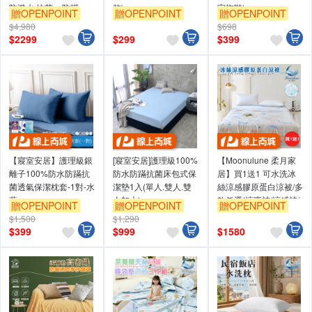
防潑水 抗菌 + 防蹣
乾)
室拖鞋)
贈OPENPOINT
贈OPENPOINT
贈OPENPOINT
$4,980
$698
$
2299
$
299
$
399
【寢室安居】護理級銀
[寢室安居]護理級100%
【Moonulune 柔月家
離子100%防水防蹣抗
防水防蹣抗菌床包式保
居】買1送1 可水洗冰
菌透氣保潔枕套-1對-水
潔墊1入(單人.雙人.雙
絲涼感膠原蛋白涼被/多
藍
人加大)
款任選(涼爽被/涼感被/
贈OPENPOINT
贈OPENPOINT
贈OPENPOINT
被子/四季被/薄被/空調
$1,500
$1,290
被)
$
399
$
999
$
1580