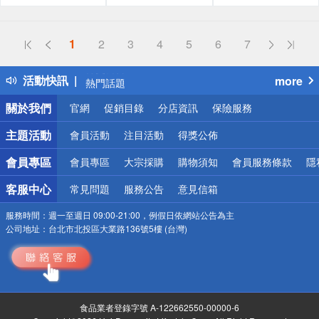
偏遠地區配送
1
2
3
4
5
6
7
詐騙網頁！請小心！
得獎公告
活動快訊
more
熱門話題
銀行優惠
關於我們
官網
促銷目錄
分店資訊
保險服務
偏遠地區配送
詐騙網頁！請小心！
主題活動
會員活動
注目活動
得獎公佈
會員專區
會員專區
大宗採購
購物須知
會員服務條款
隱
客服中心
常見問題
服務公告
意見信箱
服務時間：
週一至週日 09:00-21:00，例假日依網站公告為主
公司地址：
台北市北投區大業路136號5樓 (台灣)
食品業者登錄字號 A-122662550-00000-6