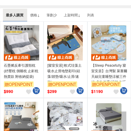
最多人購買
價格↓
筆劃少
上架時間↓
列表
石墨烯反牽引護頸枕
[寢室安居] 軟式珪藻土
【Sleep Peacefully 寢
(紓壓枕 側睡枕 止鼾枕
吸水止滑地墊彩印(硅
室安居】台灣製 萊賽爾
熱賣款 附收納提袋)
藻/踏墊/吸水/止滑/速
天絲兒童睡墊涼被三件
乾)
組-多款任選(涼被 午睡
贈OPENPOINT
贈OPENPOINT
贈OPENPOINT
墊 棉被 兒園睡墊)
$
990
$
299
$
1190