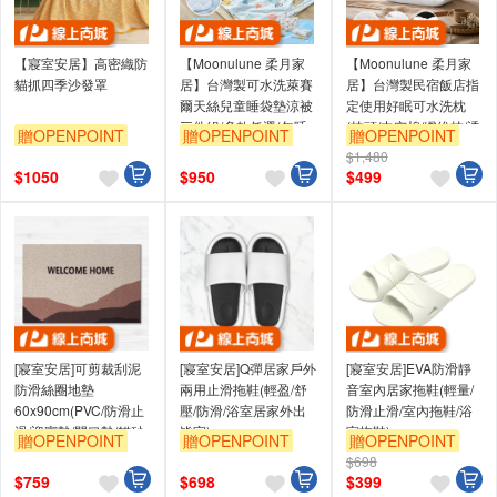
【寢室安居】高密織防
【Moonulune 柔月家
【Moonulune 柔月家
貓抓四季沙發罩
居】台灣製可水洗萊賽
居】台灣製民宿飯店指
爾天絲兒童睡袋墊涼被
定使用好眠可水洗枕
三件組/多款任選(午睡
(枕頭/中空棉/纖維枕/透
贈OPENPOINT
贈OPENPOINT
贈OPENPOINT
墊/兒童睡袋/幼兒園睡
氣枕/枕心)
$1,480
袋)
$
1050
$
950
$
499
[寢室安居]可剪裁刮泥
[寢室安居]Q彈居家戶外
[寢室安居]EVA防滑靜
防滑絲圈地墊
兩用止滑拖鞋(輕盈/舒
音室內居家拖鞋(輕量/
60x90cm(PVC/防滑止
壓/防滑/浴室居家外出
防滑止滑/室內拖鞋/浴
滑/迎賓墊/門口墊/貓砂
皆宜)
室拖鞋)
贈OPENPOINT
贈OPENPOINT
贈OPENPOINT
墊/玄關墊)
$698
$
759
$
698
$
399