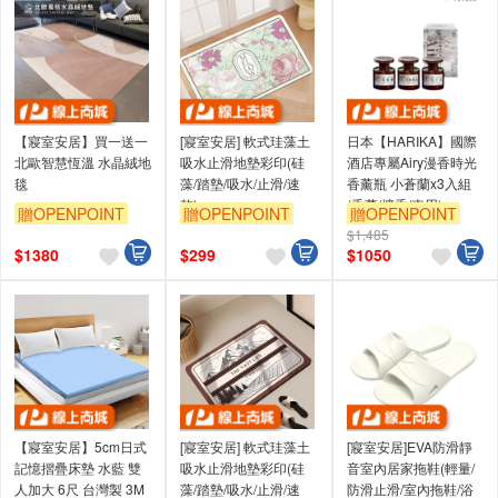
【寢室安居】買一送一
[寢室安居] 軟式珪藻土
日本【HARIKA】國際
北歐智慧恆溫 水晶絨地
吸水止滑地墊彩印(硅
酒店專屬Airy漫香時光
毯
藻/踏墊/吸水/止滑/速
香薰瓶 小蒼蘭x3入組
乾)
(香薰/擴香/車用)
贈OPENPOINT
贈OPENPOINT
贈OPENPOINT
$1,485
$
1380
$
299
$
1050
【寢室安居】5cm日式
[寢室安居] 軟式珪藻土
[寢室安居]EVA防滑靜
記憶摺疊床墊 水藍 雙
吸水止滑地墊彩印(硅
音室內居家拖鞋(輕量/
人加大 6尺 台灣製 3M
藻/踏墊/吸水/止滑/速
防滑止滑/室內拖鞋/浴