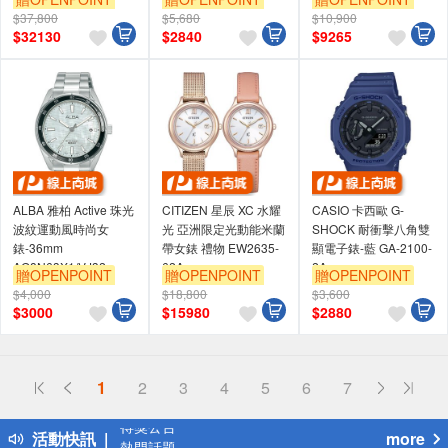
$37,800
$5,680
$10,900
$
32130
$
2840
$
9265
ALBA 雅柏 Active 珠光
CITIZEN 星辰 XC 水耀
CASIO 卡西歐 G-
波紋運動風時尚女
光 亞洲限定光動能米蘭
SHOCK 耐衝擊八角雙
錶-36mm
帶女錶 禮物 EW2635-
顯電子錶-藍 GA-2100-
AG8N63X1/VJ32-
62A
2A
贈OPENPOINT
贈OPENPOINT
贈OPENPOINT
X340S
$4,000
$18,800
$3,600
$
3000
$
15980
$
2880
偏遠地區配送
1
2
3
4
5
6
7
詐騙網頁！請小心！
得獎公告
活動快訊
more
熱門話題