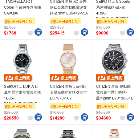
【MORELLATO】
CITIZEN 星辰 XC 廣告
SEIKO 精工 5 Sports
Colori 不鏽鋼多彩項鍊
款鈦金屬光動能電波女
系列機械錶-綠x銀
SAXQ06
錶-27mm ES9442-55A
4R36-
07G0G(SRPD63K1)
贈OPENPOINT
贈OPENPOINT
贈OPENPOINT
$2,080
$29,900
$10,000
$
1768
$
25415
$
9000
SEIKO精工 LUKIA 鈦
CITIZEN 星辰 L系列鈦
CITIZEN 星辰 光動能
萬年曆太陽能電波女錶
金屬光動能女錶-31mm
電波萬年曆計時錶-
1B35-
EG7073-16Y
黑/42mm BY0130-51E
0AN0D(SSQV081J)
贈OPENPOINT
贈OPENPOINT
贈OPENPOINT
$29,500
$16,800
$40,800
$
26550
$
14280
$
34680