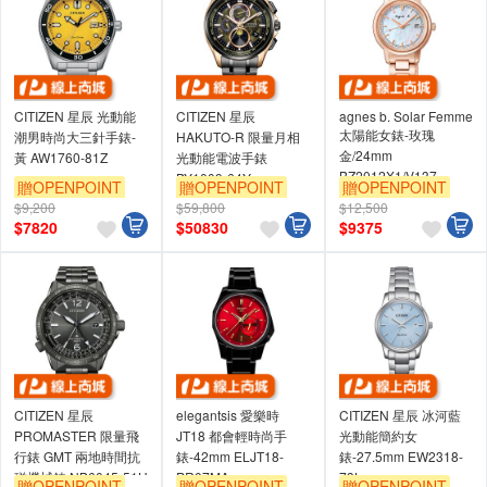
CITIZEN 星辰 光動能
CITIZEN 星辰
agnes b. Solar Femme
太陽能女錶-玫瑰
潮男時尚大三針手錶-
HAKUTO-R 限量月相
金/24mm
黃 AW1760-81Z
光動能電波手錶
BZ2012X1/V137-
BY1009-64Y
贈OPENPOINT
贈OPENPOINT
贈OPENPOINT
KZR0K
$9,200
$59,800
$12,500
單品享7折
$
7820
$
50830
$
9375
CITIZEN 星辰
elegantsis 愛樂時
CITIZEN 星辰 冰河藍
PROMASTER 限量飛
JT18 都會輕時尚手
光動能簡約女
行錶 GMT 兩地時間抗
錶-42mm ELJT18-
錶-27.5mm EW2318-
磁機械錶 NB6045-51H
PR07MA
73L
贈OPENPOINT
贈OPENPOINT
贈OPENPOINT