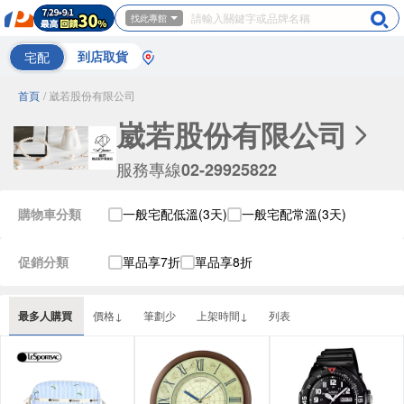
找此專館
宅配
到店取貨
首頁
/ 崴若股份有限公司
崴若股份有限公司
服務專線
02-29925822
購物車分類
一般宅配低溫(3天)
一般宅配常溫(3天)
促銷分類
單品享7折
單品享8折
最多人購買
價格↓
筆劃少
上架時間↓
列表