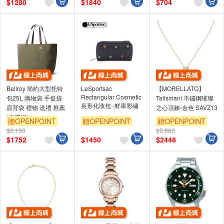
$
1280
$
1840
$
704
Bellroy 簡約大型托特
LeSportsac
【MORELLATO】
Rectangular Cosmetic
包25L 購物袋 手提袋
Talismani 不鏽鋼璀璨
長形化妝包 -鮮果彩繡
肩背袋 禮物 送禮 推薦
之心項鍊-金色 SAVZ13
(橄欖綠)
贈OPENPOINT
贈OPENPOINT
贈OPENPOINT
$2,190
$2,880
單品享8折
單品享8折
$
1752
$
1450
$
2448