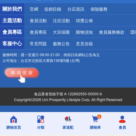
銀行優惠
關於我們
官網
促銷目錄
分店資訊
保險服務
偏遠地區配送
詐騙網頁！請小心！
主題活動
會員活動
注目活動
得獎公佈
會員專區
會員專區
大宗採購
購物須知
會員服務條款
隱
客服中心
常見問題
服務公告
意見信箱
服務時間：
週一至週日 09:00-21:00，例假日依網站公告為主
公司地址：
台北市北投區大業路136號5樓 (台灣)
食品業者登錄字號 A-122662550-00000-6
Copyright©2026 Uni-Prosperity Lifestyle Corp. All Right Reserved
0
購物首頁
分類
家速配
購物車
會員