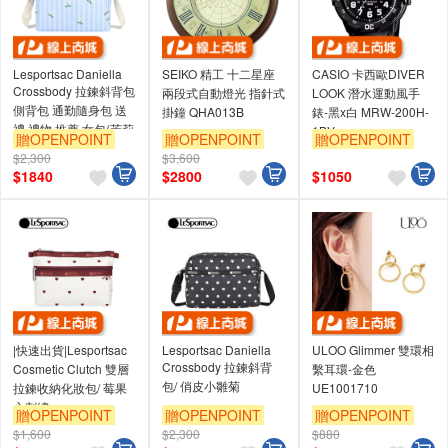
Lesportsac Daniella
SEIKO 精工 十二星座
CASIO 卡西歐DIVER
Crossbody 拉鍊斜背包
兩段式自動燈光 指針式
LOOK 潛水運動風手
側背包 通勤隨身包 送
掛鐘 QHA013B
錶-黑x白 MRW-200H-
禮 禮物 推薦 女包(茉莉
1BV
贈OPENPOINT
贈OPENPOINT
贈OPENPOINT
花條紋)
$2,300
$3,600
$
1840
$
2800
$
1050
|快速出貨|Lesportsac
Lesportsac Daniella
ULOO Glimmer 雙環相
Crossbody 拉鍊斜背
Cosmetic Clutch 雙層
繫耳環-金色
包/ 俏皮小雛菊
拉鍊收納化妝包/ 莓果
UE1001710
心刺繡
贈OPENPOINT
贈OPENPOINT
贈OPENPOINT
$1,600
$2,300
$880