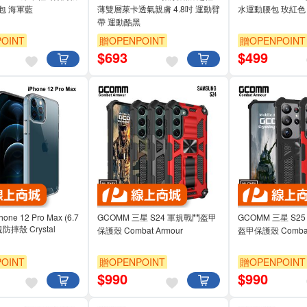
包 海軍藍
薄雙層萊卡透氣親膚 4.8吋 運動臂
水運動腰包 玫紅色
帶 運動酷黑
OINT
贈OPENPOINT
贈OPENPOINT
$
693
$
499
one 12 Pro Max (6.7
GCOMM 三星 S24 軍規戰鬥盔甲
GCOMM 三星 S25
防摔殼 Crystal
保護殼 Combat Armour
盔甲保護殼 Combat
OINT
贈OPENPOINT
贈OPENPOINT
$
990
$
990