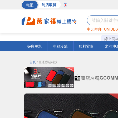
宅配
到店取貨
中元拜拜
UNIDES
巧克力
罐頭
海苔
線上商
好康主題
生鮮冷凍
飲料零食
米油沖
首頁
/ 巨運聯發科技
商店名稱
GCOM