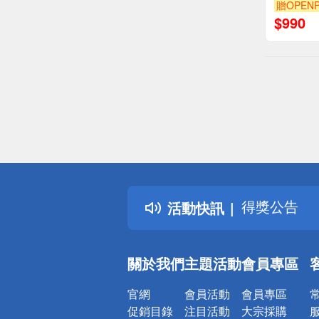
贈OPENP
$
990
偏遠地區配
詐騙網頁！
得獎公告
活動快訊
熱門話題
銀行優惠
偏遠地區配
關於我們
主題活動
會員專區
詐騙網頁！
官網
會員活動
會員專區
促銷目錄
注目活動
大宗採購