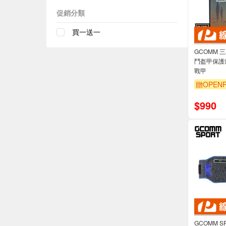
促銷分類
買一送一
GCOMM 三
鬥盔甲保護殼 
戰甲
贈OPENP
$
990
GCOMM SPORT 