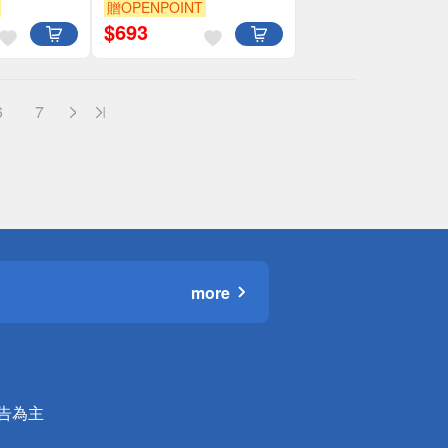
贈OPENPOINT
$
693
6
7
more
公告為主