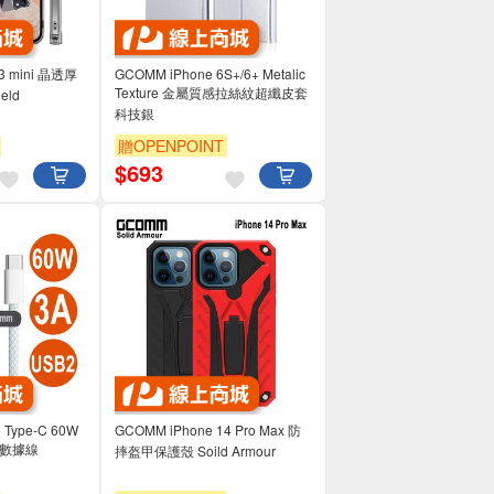
3 mini 晶透厚
GCOMM iPhone 6S+/6+ Metalic
Texture 金屬質感拉絲紋超纖皮套
eld
科技銀
贈OPENPOINT
$
693
 Type-C 60W
GCOMM iPhone 14 Pro Max 防
織數據線
摔盔甲保護殼 Soild Armour