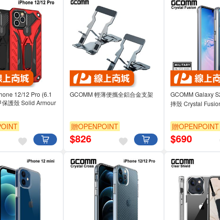
ne 12/12 Pro (6.1
GCOMM 輕薄便攜全鋁合金支架
GCOMM Galaxy
護殼 Solid Armour
摔殼 Crystal Fusio
OINT
贈OPENPOINT
贈OPENPOINT
$
826
$
690