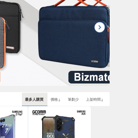
最多人購買
價格↓
筆劃少
上架時間↓