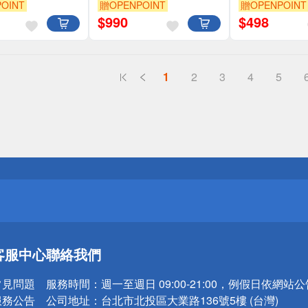
OINT
贈OPENPOINT
贈OPENPOINT
$
990
$
498
1
2
3
4
5
送
請小心！
送
客服中心
聯絡我們
請小心！
常見問題
服務時間：
週一至週日 09:00-21:00，例假日依網站
服務公告
公司地址：
台北市北投區大業路136號5樓 (台灣)