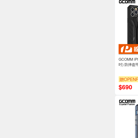
GCOMM iPho
吋) 防摔盔甲保
贈OPENP
$
690