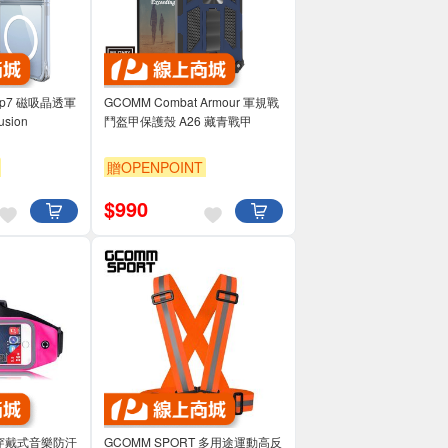
lip7 磁吸晶透軍
GCOMM Combat Armour 軍規戰
usion
鬥盔甲保護殼 A26 藏青戰甲
贈OPENPOINT
$
990
T 穿戴式音樂防汗
GCOMM SPORT 多用途運動高反