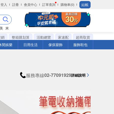
結帳
登入
註冊
會員中心
訂單查詢
購物車(0)
美
米
促銷
整箱購划算
活動總覽
家速配
超商取貨
休閒娛樂
日用生活
傢俱寢飾
服飾鞋包
服務專線
02-77091929
詳細說明