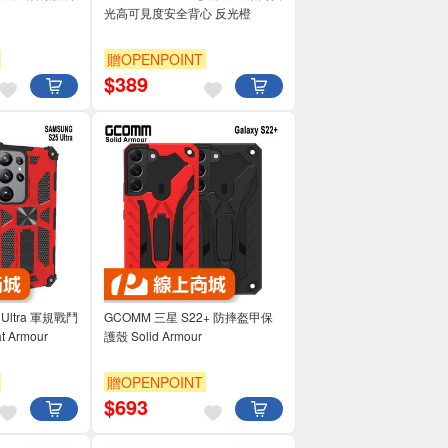
光高可見度安全背心 反光橙
贈OPENPOINT
$
389
 Ultra 軍規戰鬥
GCOMM 三星 S22+ 防摔盔甲保
 Armour
護殼 Solid Armour
贈OPENPOINT
$
693