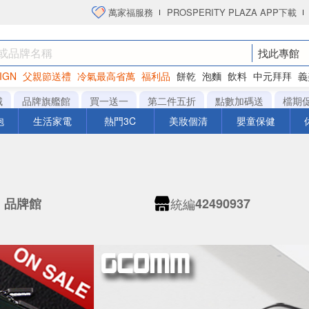
萬家福服務
PROSPERITY PLAZA APP下載
找此專館
IGN
父親節送禮
冷氣最高省萬
福利品
餅乾
泡麵
飲料
中元拜拜
義
洋芋片
城
品牌旗艦館
買一送一
第二件五折
點數加碼送
檔期
泡
生活家電
熱門3C
美妝個清
嬰童保健
統編
M 品牌館
42490937