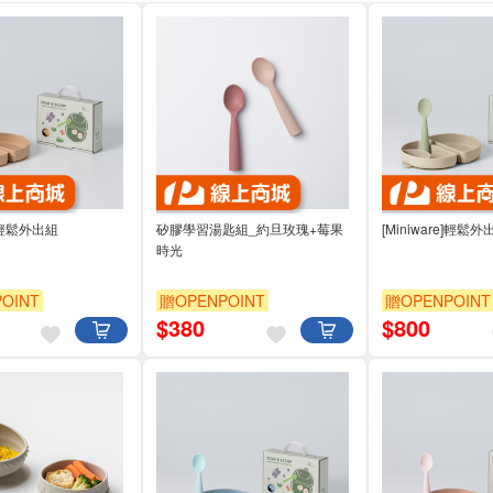
e]輕鬆外出組
矽膠學習湯匙組_約旦玫瑰+莓果
[Miniware]輕鬆外
時光
OINT
贈OPENPOINT
贈OPENPOINT
$
380
$
800