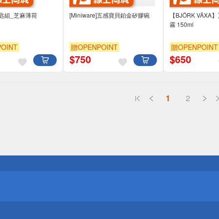
匙組_芝麻薄荷
[Miniware]五感寶貝鉑金矽膠碗
【BJÖRK VÄX
霧 150ml
OINT
贈OPENPOINT
贈OPENPOINT
$
750
$
650
1
2
送
請小心！
送