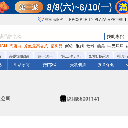
萬家福服務
PROSPERITY PLAZA APP下載
找此專館
IGN
高蛋白
冷氣最高省萬
福利品
餅乾
泡麵
飲料
義美
中元拜拜
衛生紙
城
品牌旗艦館
買一送一
第二件五折
點數加碼送
檔期
泡
生活家電
熱門3C
美妝個清
嬰童保健
統編
限公司
85001141