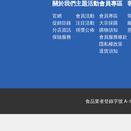
關於我們
主題活動
會員專區
詐騙網頁！
官網
會員活動
會員專區
促銷目錄
注目活動
大宗採購
分店資訊
得獎公佈
購物須知
保險服務
會員服務條款
隱私權政策
退貨須知
食品業者登錄字號 A-122