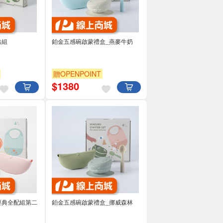
出組
鉑金五感碗啟蒙禮盒_燕麥牛奶
贈OPENPOINT
$
1380
掌包經典全配組第二
鉑金五感碗啟蒙禮盒_挪威森林