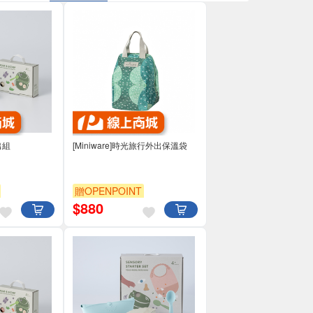
出組
[Miniware]時光旅行外出保溫袋
贈OPENPOINT
$
880