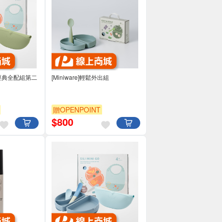
掌包經典全配組第二
[Miniware]輕鬆外出組
贈OPENPOINT
$
800