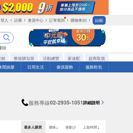
結帳
登入
註冊
會員中心
訂單查詢
購物車(0)
罐頭
促銷
整箱購划算
活動總覽
家速配
超商取貨
休閒娛樂
日用生活
傢俱寢飾
服飾鞋包
服務專線
02-2935-1051
詳細說明
最多人購買
價格↓
筆劃少
上架時間↓