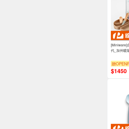
[Miniwa
代_加州暖
贈OPENP
$
1450