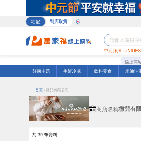
宅配
到店取貨
中元拜拜
UNIDES
米
巧克力
海苔
線上商
好康主題
生鮮冷凍
飲料零食
米油沖
首頁
/ 微兒有限公司
商店名稱
微兒有
共
39
筆資料