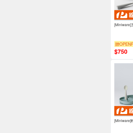
[Miniwa
贈OPENP
$
750
[Miniwar