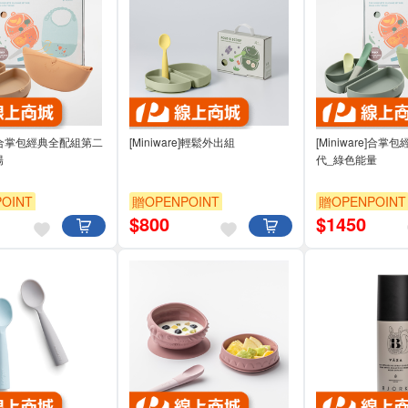
re]合掌包經典全配組第二
[Miniware]輕鬆外出組
[Miniware]合
陽
代_綠色能量
OINT
贈OPENPOINT
贈OPENPOINT
$
800
$
1450