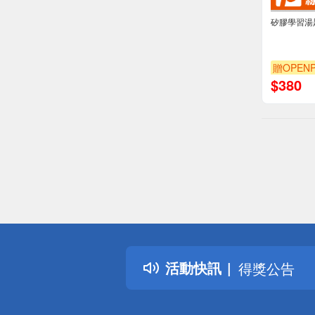
矽膠學習湯
贈OPENP
$
380
偏遠地區配
詐騙網頁！
得獎公告
活動快訊
熱門話題
銀行優惠
偏遠地區配