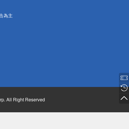
公告為主
rp. All Right Reserved