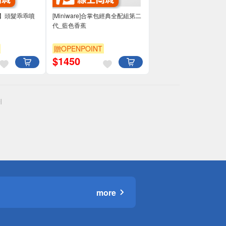
A】】頭髮乖乖噴
[Miniware]合掌包經典全配組第二
代_藍色香蕉
贈OPENPOINT
$
1450
more