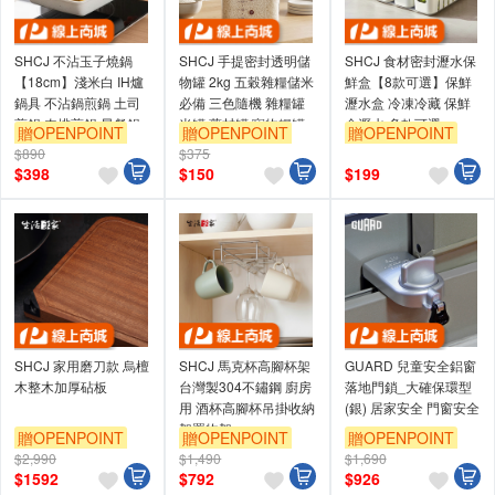
SHCJ 不沾玉子燒鍋
SHCJ 手提密封透明儲
SHCJ 食材密封瀝水保
【18cm】淺米白 IH爐
物罐 2kg 五穀雜糧儲米
鮮盒【8款可選】保鮮
鍋具 不沾鍋煎鍋 土司
必備 三色隨機 雜糧罐
瀝水盒 冷凍冷藏 保鮮
煎鍋 肉排煎鍋 早餐鍋
米罐 藥材罐 寵物糧罐
盒瀝水 多款可選
贈OPENPOINT
贈OPENPOINT
贈OPENPOINT
$890
$375
訂單滿999享9折
訂單滿999享9折
訂單滿999享9折
$
398
$
150
$
199
SHCJ 家用磨刀款 烏檀
SHCJ 馬克杯高腳杯架
GUARD 兒童安全鋁窗
木整木加厚砧板
台灣製304不鏽鋼 廚房
落地門鎖_大確保環型
用 酒杯高腳杯吊掛收納
(銀) 居家安全 門窗安全
架置物架
贈OPENPOINT
贈OPENPOINT
贈OPENPOINT
$2,990
$1,490
$1,690
訂單滿999享9折
訂單滿999享9折
訂單滿999享9折
$
1592
$
792
$
926