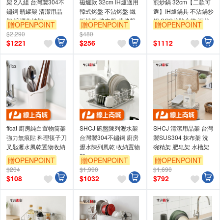
架 2入組 台灣製304不
磁爐款 32cm IH爐適用
煎炒鍋 32cm【二款可
鏽鋼 瓶罐架 清潔用品
韓式烤盤 不沾烤盤 鐵
選】IH爐鍋具 不沾鍋炒
架 櫥櫃收納架
板燒盤 烤肉盤 燒烤盤
鍋 SGS檢驗合格 深炒
贈OPENPOINT
贈OPENPOINT
贈OPENPOINT
鐵板燒盤
鍋 導熱提升50%
$2,290
$480
訂單滿999享9折
訂單滿999享9折
訂單滿999享9折
$
1221
$
256
$
1112
ffcat 廚房純白置物筒架
SHCJ 碗盤陳列瀝水架
SHCJ 清潔用品架 台灣
強力無痕貼 料理筷子刀
台灣製304不鏽鋼 廚房
製SUS304 抹布架 洗
叉匙瀝水風乾置物收納
瀝水陳列風乾 收納置物
碗精架 肥皂架 水槽架
架
贈OPENPOINT
贈OPENPOINT
贈OPENPOINT
$204
$1,990
$1,690
訂單滿999享9折
訂單滿999享9折
訂單滿999享9折
$
108
$
1032
$
792