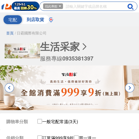
找此專館
宅配
到店取貨
首頁
/ 日霸國際有限公司
生活采家
服務專線
0935381397
購物車分類
一般宅配常溫(3天)
促銷分類
訂單滿999享9折
買一送一