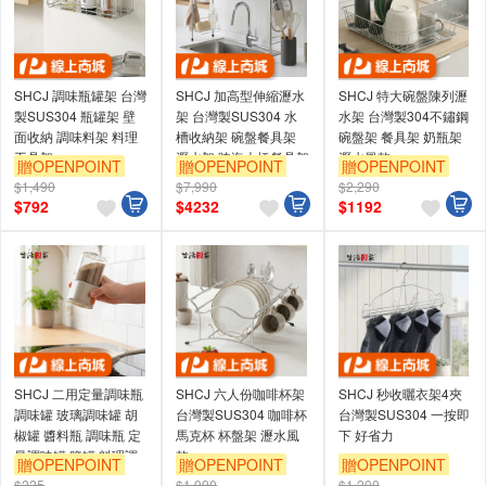
SHCJ 調味瓶罐架 台灣
SHCJ 加高型伸縮瀝水
SHCJ 特大碗盤陳列瀝
製SUS304 瓶罐架 壁
架 台灣製SUS304 水
水架 台灣製304不鏽鋼
面收納 調味料架 料理
槽收納架 碗盤餐具架
碗盤架 餐具架 奶瓶架
工具架
瀝水架 跨海大橋餐具架
瀝水風乾
贈OPENPOINT
贈OPENPOINT
贈OPENPOINT
$1,490
$7,990
$2,290
訂單滿999享9折
訂單滿999享9折
訂單滿999享9折
$
792
$
4232
$
1192
SHCJ 二用定量調味瓶
SHCJ 六人份咖啡杯架
SHCJ 秒收曬衣架4夾
調味罐 玻璃調味罐 胡
台灣製SUS304 咖啡杯
台灣製SUS304 一按即
椒罐 醬料瓶 調味瓶 定
馬克杯 杯盤架 瀝水風
下 好省力
量調味罐 鹽罐 料理調
乾
贈OPENPOINT
贈OPENPOINT
贈OPENPOINT
味
$225
$1,990
$1,200