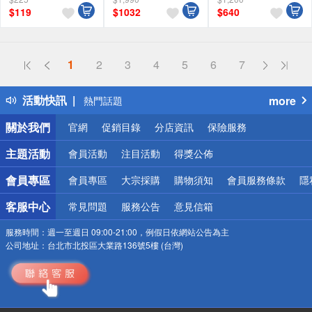
訂單滿999享9折
訂單滿999享9折
訂單滿999享9折
$
119
$
1032
$
640
偏遠地區配送
1
2
3
4
5
6
7
詐騙網頁！請小心！
得獎公告
活動快訊
more
熱門話題
銀行優惠
關於我們
官網
促銷目錄
分店資訊
保險服務
偏遠地區配送
詐騙網頁！請小心！
主題活動
會員活動
注目活動
得獎公佈
會員專區
會員專區
大宗採購
購物須知
會員服務條款
隱
客服中心
常見問題
服務公告
意見信箱
服務時間：
週一至週日 09:00-21:00，例假日依網站公告為主
公司地址：
台北市北投區大業路136號5樓 (台灣)