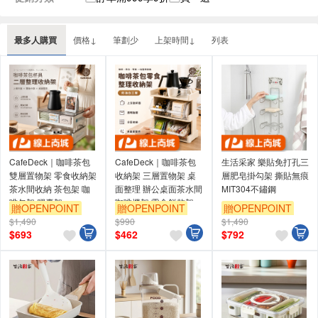
最多人購買
價格↓
筆劃少
上架時間↓
列表
CafeDeck｜咖啡茶包
CafeDeck｜咖啡茶包
生活采家 樂貼免打孔三
雙層置物架 零食收納架
收納架 三層置物架 桌
層肥皂掛勾架 撕貼無痕
茶水間收納 茶包架 咖
面整理 辦公桌面茶水間
MIT304不鏽鋼
啡包架 膠囊架
咖啡機架 零食餅乾架
贈OPENPOINT
贈OPENPOINT
贈OPENPOINT
$1,490
$990
$1,490
訂單滿999享9折
訂單滿999享9折
訂單滿999享9折
$
693
$
462
$
792