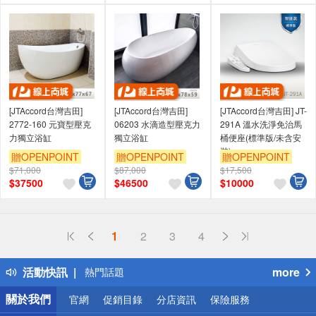
[JTAccord台灣吉田]
[JTAccord台灣吉田]
[JTAccord台灣吉田] JT-
2772-160 元寶型壓克
06203 水滴造型壓克力
291A 溫水洗淨免治馬
力獨立浴缸
獨立浴缸
桶便座(標準版/未含安
裝)
贈OPENPOINT
贈OPENPOINT
贈OPENPOINT
$71,000
$87,000
$17,500
$
37500
$
46500
$
10000
偏遠地區配送
1
2
3
4
詐騙網頁！請小心！
得獎公告
活動快訊
more
熱門話題
銀行優惠
關於我們
官網
促銷目錄
分店資訊
保險服務
偏遠地區配送