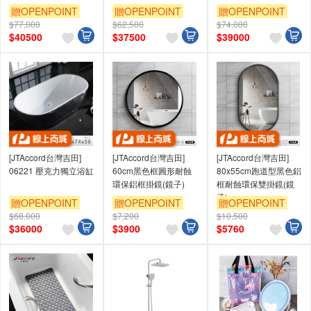
贈OPENPOINT
贈OPENPOINT
贈OPENPOINT
$77,000
$62,500
$74,000
$
40500
$
37500
$
39000
[JTAccord台灣吉田]
[JTAccord台灣吉田]
[JTAccord台灣吉田]
06221 壓克力獨立浴缸
60cm黑色框圓形耐蝕
80x55cm跑道型黑色鋁
環保鋁框掛鏡(鏡子)
框耐蝕環保雙掛鏡(鏡
子)
贈OPENPOINT
贈OPENPOINT
贈OPENPOINT
$68,000
$7,200
$10,500
$
36000
$
3900
$
5760