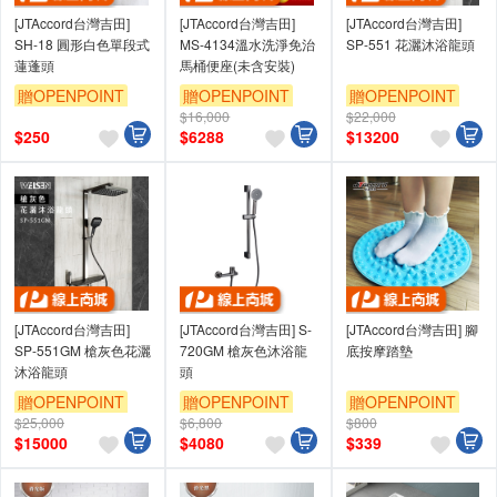
[JTAccord台灣吉田]
[JTAccord台灣吉田]
[JTAccord台灣吉田]
SH-18 圓形白色單段式
MS-4134溫水洗淨免治
SP-551 花灑沐浴龍頭
蓮蓬頭
馬桶便座(未含安裝)
贈OPENPOINT
贈OPENPOINT
贈OPENPOINT
$16,000
$22,000
$
250
$
6288
$
13200
[JTAccord台灣吉田]
[JTAccord台灣吉田] S-
[JTAccord台灣吉田] 腳
SP-551GM 槍灰色花灑
720GM 槍灰色沐浴龍
底按摩踏墊
沐浴龍頭
頭
贈OPENPOINT
贈OPENPOINT
贈OPENPOINT
$25,000
$6,800
$800
$
15000
$
4080
$
339