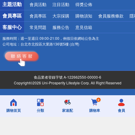
詐騙網頁！請小心！
主題活動
會員活動
注目活動
得獎公佈
會員專區
會員專區
大宗採購
購物須知
會員服務條款
隱
客服中心
常見問題
服務公告
意見信箱
服務時間：
週一至週日 09:00-21:00，例假日依網站公告為主
公司地址：
台北市北投區大業路136號5樓 (台灣)
食品業者登錄字號 A-122662550-00000-6
Copyright©2026 Uni-Prosperity Lifestyle Corp. All Right Reserved
0
購物首頁
分類
家速配
購物車
會員