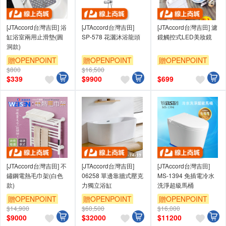
[JTAccord台灣吉田] 浴
[JTAccord台灣吉田]
[JTAccord台灣吉田] 濾
缸浴室兩用止滑墊(圓
SP-578 花灑沐浴龍頭
鏡觸控式LED美妝鏡
洞款)
贈OPENPOINT
贈OPENPOINT
贈OPENPOINT
$800
$16,500
$
339
$
9900
$
699
[JTAccord台灣吉田] 不
[JTAccord台灣吉田]
[JTAccord台灣吉田]
鏽鋼電熱毛巾架(白色
06258 單邊靠牆式壓克
MS-1394 免插電冷水
款)
力獨立浴缸
洗淨超級馬桶
贈OPENPOINT
贈OPENPOINT
贈OPENPOINT
$14,900
$60,500
$16,000
$
9000
$
32000
$
11200