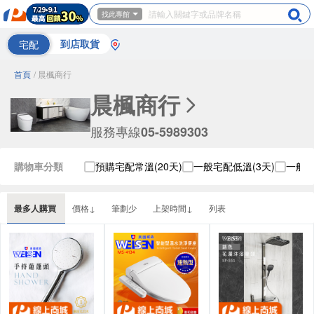
找此專館
宅配
到店取貨
首頁
/ 晨楓商行
晨楓商行
服務專線
05-5989303
購物車分類
預購宅配常溫(20天)
一般宅配低溫(3天)
一般宅
最多人購買
價格↓
筆劃少
上架時間↓
列表