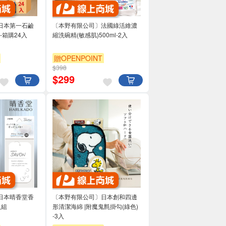
日本第一石鹼
〔本野有限公司〕法國綠活維濃
-箱購24入
縮洗碗精(敏感肌)500ml-2入
贈OPENPOINT
$398
$
299
日本晴香堂香
〔本野有限公司〕日本創和四邊
入組
形清潔海綿 |附魔鬼氈掛勾(綠色)
-3入