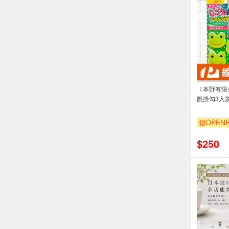
〔本野有限
氈掛勾3入裝(
贈OPENP
$
250