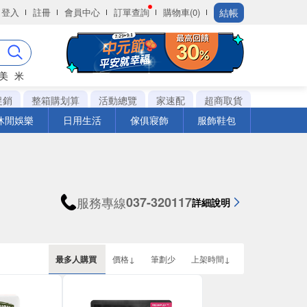
結帳
登入
註冊
會員中心
訂單查詢
購物車(0)
美
米
促銷
整箱購划算
活動總覽
家速配
超商取貨
休閒娛樂
日用生活
傢俱寢飾
服飾鞋包
服務專線
037-320117
詳細說明
最多人購買
價格↓
筆劃少
上架時間↓