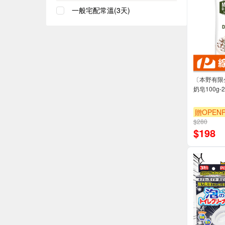
一般宅配常溫(3天)
〔本野有限
奶皂100g-
贈OPENP
$280
$
198