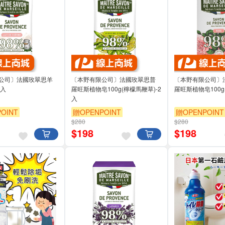
公司〕法國玫翠思羊
〔本野有限公司〕法國玫翠思普
〔本野有限公司〕
2入
羅旺斯植物皂100g(檸檬馬鞭草)-2
羅旺斯植物皂100g(
入
OINT
贈OPENPOINT
贈OPENPOINT
$280
$280
$
198
$
198