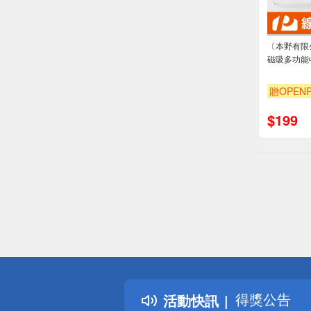
〔本野有限
磁吸多功能收
贈OPENP
$
199
偏遠地區配
詐騙網頁！
得獎公告
活動快訊
熱門話題