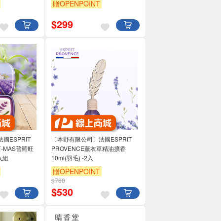
贈OPENPOINT
$
299
國ESPRIT
〔本野有限公司〕法國ESPRIT
石-MAS普羅旺
PROVENCE薰衣草精油擴香
子 -1入組
10ml(羽毛) -2入
贈OPENPOINT
$760
$
530