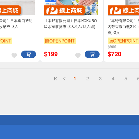
公司〕日本進口透明
〔本野有限公司〕日本KOKUBO
〔本野有限公司〕
納夾 -3入
吸水家事抹布 (3入/6入/12入組)
內芳香液白瓶210m
香)-2入
OINT
贈OPENPOINT
贈OPENPOINT
$900
$
199
$
720
1
2
3
4
5
送
請小心！