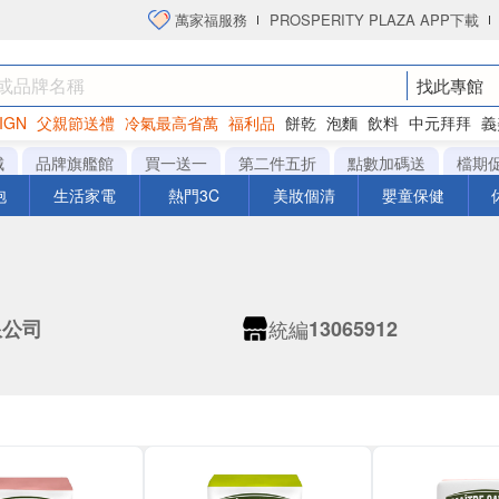
萬家福服務
PROSPERITY PLAZA APP下載
找此專館
IGN
父親節送禮
冷氣最高省萬
福利品
餅乾
泡麵
飲料
中元拜拜
義
洋芋片
城
品牌旗艦館
買一送一
第二件五折
點數加碼送
檔期
泡
生活家電
熱門3C
美妝個清
嬰童保健
統編
限公司
13065912