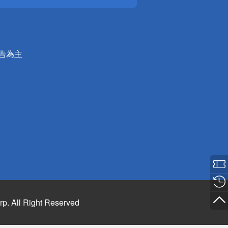
公告為主
rp. All Right Reserved