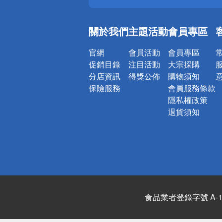
銀行優惠
偏遠地區配
關於我們
主題活動
會員專區
詐騙網頁！
官網
會員活動
會員專區
促銷目錄
注目活動
大宗採購
分店資訊
得獎公佈
購物須知
保險服務
會員服務條款
隱私權政策
退貨須知
食品業者登錄字號 A-122