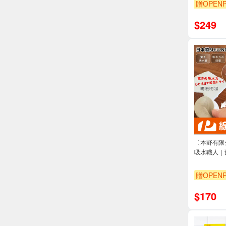
贈OPENP
$
249
〔本野有限
吸水職人｜
贈OPENP
$
170