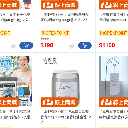
公司〕日本獅子化學
〔本野有限公司〕法國玫翠思普
〔本野有限公司〕
(40g*3包) -2入
羅旺斯植物皂100g(薰衣草)-2入
馬桶清潔劑500ML 
OINT
贈OPENPOINT
贈OPENPOINT
$280
$
198
$
1100
公司〕日本創和流理
〔本野有限公司〕日本晴香堂芳
〔本野有限公司〕
潔除垢海綿 (2入裝)
香膏白瓶160ml (皂香奶油麝香)-2
氛片(晨光沐香)-2
入