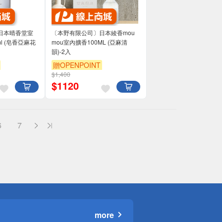
日本晴香堂室
〔本野有限公司〕日本綾香mou
l (皂香亞麻花
mou室內擴香100ML (亞麻清
韻)-2入
贈OPENPOINT
$1,400
$
1120
6
7
more