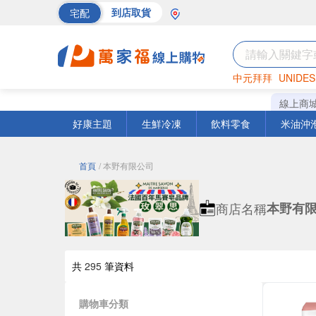
宅配
到店取貨
中元拜拜
UNIDES
巧克力
罐頭
海苔
線上商
好康主題
生鮮冷凍
飲料零食
米油沖
首頁
/ 本野有限公司
商店名稱
本野有
共
295
筆資料
購物車分類