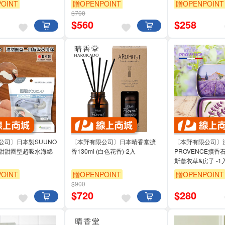
OINT
贈OPENPOINT
贈OPENPOINT
$700
$
560
$
258
公司〕日本製SUUNO
〔本野有限公司〕日本晴香堂擴
〔本野有限公司〕法
甜甜圈型超吸水海綿
香130ml (白色花香)-2入
PROVENCE擴香
斯薰衣草&房
OINT
贈OPENPOINT
贈OPENPOINT
$900
$
720
$
280