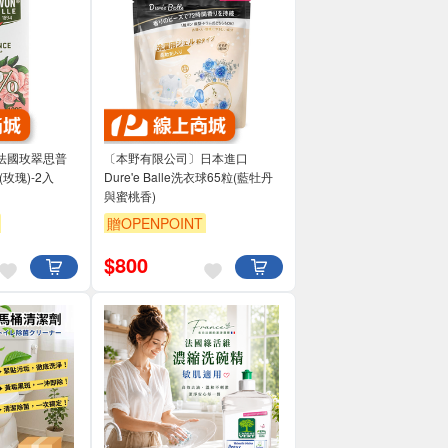
法國玫翠思普
〔本野有限公司〕日本進口
玫瑰)-2入
Dure'e Balle洗衣球65粒(藍牡丹
與蜜桃香)
贈OPENPOINT
$
800