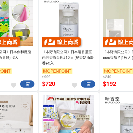
公司〕日本創和魔鬼
〔本野有限公司〕日本晴香堂室
〔本野有限公司〕日
青蛙) -3入
內芳香液白瓶210ml (皂香奶油麝
mou香氛片|1枚入 
香)-2入
OINT
贈OPENPOINT
贈OPENPOINT
$900
$240
$
720
$
192