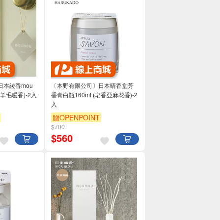
本綾香mou
〔本野有限公司〕日本晴香堂芳
(羊毛暖香)-2入
香膏白瓶160ml (皂香亞麻花香)-2
入
贈OPENPOINT
$700
$
560