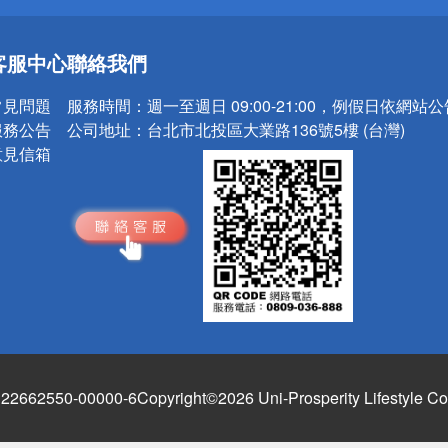
送
客服中心
聯絡我們
請小心！
常見問題
服務時間：
週一至週日 09:00-21:00，例假日依網站
服務公告
公司地址：
台北市北投區大業路136號5樓 (台灣)
意見信箱
662550-00000-6
Copyright©2026 Uni-Prosperity Lifestyle Co