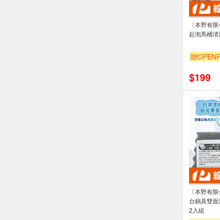
〔本野有限
起泡馬桶清潔劑
贈OPENP
$
199
〔本野有限
台鍋具雙面清
2入組