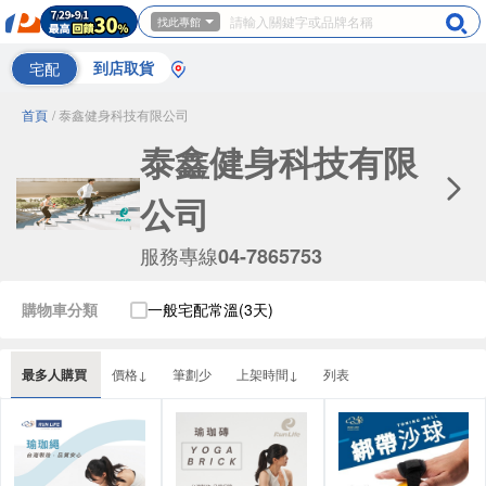
找此專館
宅配
到店取貨
首頁
/ 泰鑫健身科技有限公司
泰鑫健身科技有限
公司
服務專線
04-7865753
購物車分類
一般宅配常溫(3天)
最多人購買
價格↓
筆劃少
上架時間↓
列表