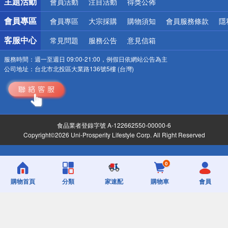
主題活動
會員活動
注目活動
得獎公佈
會員專區
會員專區
大宗採購
購物須知
會員服務條款
隱
客服中心
常見問題
服務公告
意見信箱
服務時間：
週一至週日 09:00-21:00，例假日依網站公告為主
公司地址：
台北市北投區大業路136號5樓 (台灣)
食品業者登錄字號 A-122662550-00000-6
Copyright©2026 Uni-Prosperity Lifestyle Corp. All Right Reserved
0
購物首頁
分類
家速配
購物車
會員