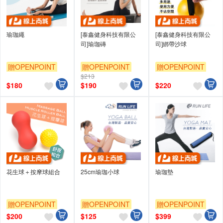
瑜珈繩
[泰鑫健身科技有限公
[泰鑫健身科技有限公
司]瑜珈磚
司]綁帶沙球
贈OPENPOINT
贈OPENPOINT
贈OPENPOINT
$213
$
180
$
190
$
220
花生球＋按摩球組合
25cm瑜珈小球
瑜珈墊
贈OPENPOINT
贈OPENPOINT
贈OPENPOINT
$
200
$
125
$
399