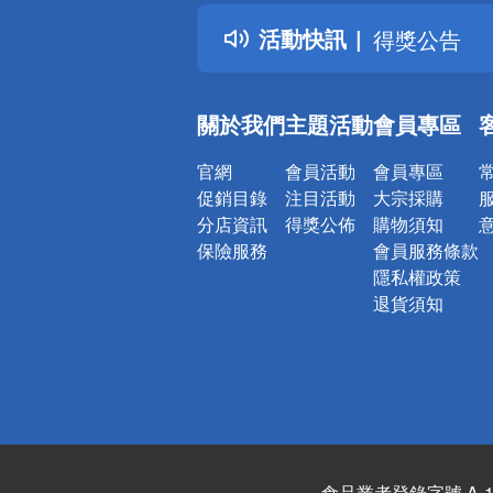
得獎公告
活動快訊
熱門話題
銀行優惠
偏遠地區配
關於我們
主題活動
會員專區
詐騙網頁！
官網
會員活動
會員專區
促銷目錄
注目活動
大宗採購
分店資訊
得獎公佈
購物須知
保險服務
會員服務條款
隱私權政策
退貨須知
食品業者登錄字號 A-122