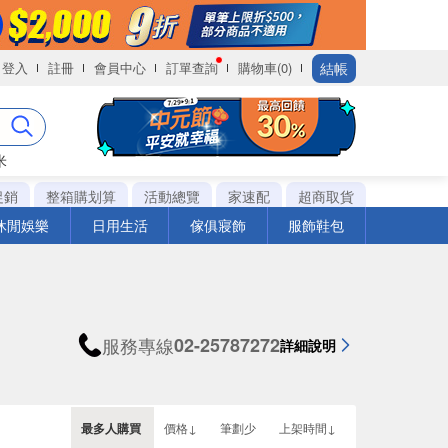
結帳
登入
註冊
會員中心
訂單查詢
購物車(0)
米
促銷
整箱購划算
活動總覽
家速配
超商取貨
休閒娛樂
日用生活
傢俱寢飾
服飾鞋包
服務專線
02-25787272
詳細說明
最多人購買
價格↓
筆劃少
上架時間↓