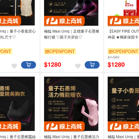
 Uniq｜量子小香風背心
極韞 Maxi Uniq｜足穩量子石墨烯
【EASY FIRE 
XL尺寸♡
暢行襪 ♡親子共穿款♡
神器 ★獨家保固卡
OINT
贈OPENPOINT
贈OPENPOINT
$1,680
$
1280
$
1280
 Uniq｜量子石墨烯蠶絲
極韞 Maxi Uniq｜量子石墨烯活力
極韞 Maxi Uni