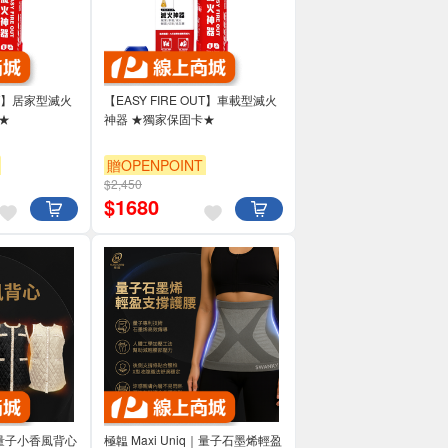
OUT】居家型滅火
【EASY FIRE OUT】車載型滅火
★
神器 ★獨家保固卡★
贈OPENPOINT
$2,450
$
1680
q｜量子小香風背心
極韞 Maxi Uniq｜量子石墨烯輕盈