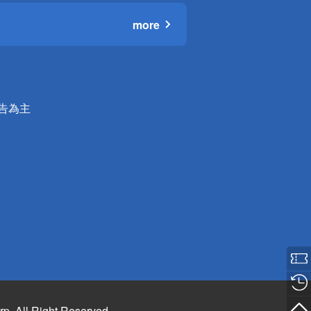
more
公告為主
rp. All Right Reserved