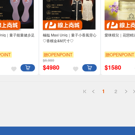
 Uniq｜量子能量健步足
極韞 Maxi Uniq｜量子小香風背心
愛咪模兒｜花戀精
♡香檳金&M尺寸♡
OINT
贈OPENPOINT
贈OPENPOINT
$6,980
$
4980
$
1580
1
2
送
請小心！