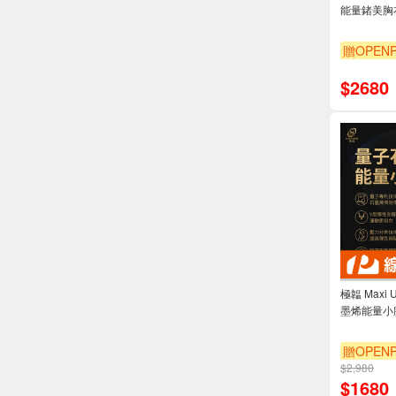
能量鍺美胸
贈OPENP
$
2680
極韞 Maxi
墨烯能量小腿
贈OPENP
$2,980
$
1680