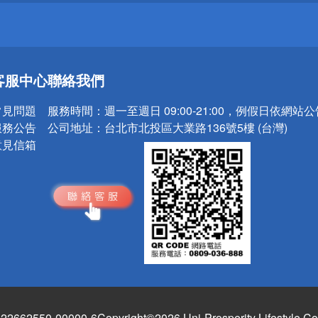
送
客服中心
聯絡我們
請小心！
常見問題
服務時間：
週一至週日 09:00-21:00，例假日依網站
服務公告
公司地址：
台北市北投區大業路136號5樓 (台灣)
意見信箱
662550-00000-6
Copyright©2026 Uni-Prosperity Lifestyle Co