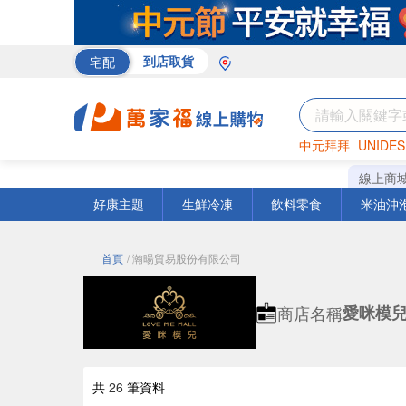
宅配
到店取貨
中元拜拜
UNIDES
巧克力
罐頭
咖啡
線上商
好康主題
生鮮冷凍
飲料零食
米油沖
首頁
/ 瀚暘貿易股份有限公司
商店名稱
愛咪模
共
26
筆資料