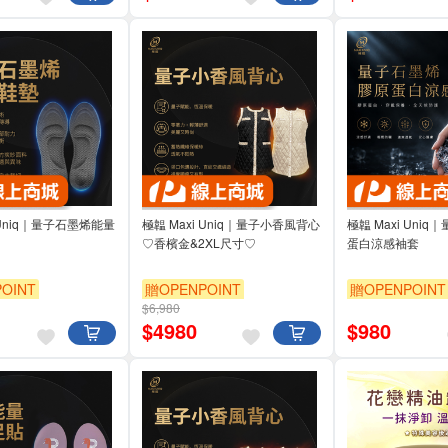
 Uniq｜量子石墨烯能量
極韞 Maxi Uniq｜量子小香風背心
極韞 Maxi Uni
♡香檳金&2XL尺寸♡
蛋白涼感袖套
OINT
贈OPENPOINT
贈OPENPOINT
$6,980
$
4980
$
980