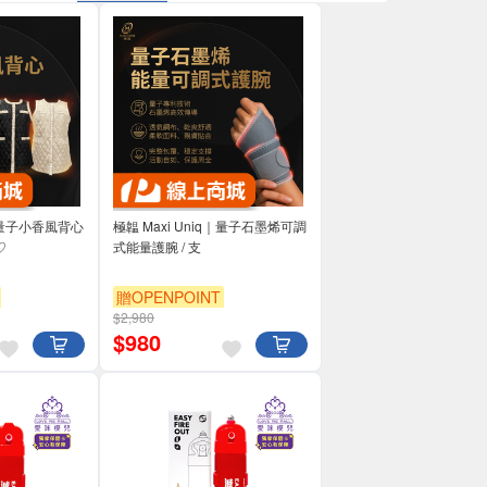
q｜量子小香風背心
極韞 Maxi Uniq｜量子石墨烯可調
♡
式能量護腕 / 支
贈OPENPOINT
$2,980
$
980