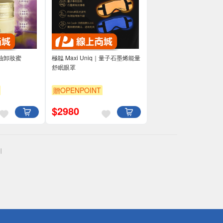
油卸妝蜜
極韞 Maxi Uniq｜量子石墨烯能量
舒眠眼罩
贈OPENPOINT
$
2980