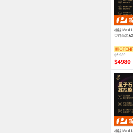
極韞 Maxi
♡時尚黑&2
贈OPENP
$6,980
$
4980
極韞 Maxi