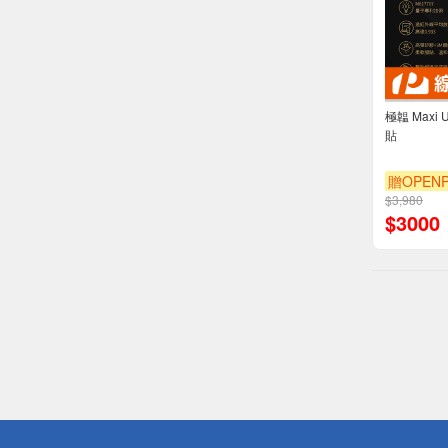
極韞 Maxi
貼
贈OPENP
$3,980
$
3000
偏遠地區配
詐騙網頁！