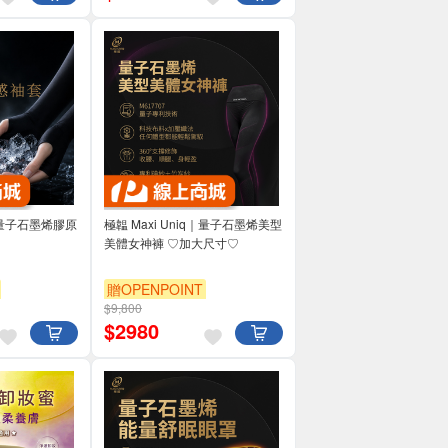
q｜量子石墨烯膠原
極韞 Maxi Uniq｜量子石墨烯美型
美體女神褲 ♡加大尺寸♡
贈OPENPOINT
$9,800
$
2980