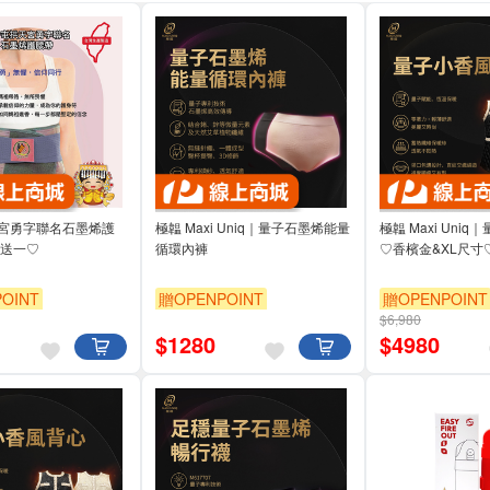
宮勇字聯名石墨烯護
極韞 Maxi Uniq｜量子石墨烯能量
極韞 Maxi Uni
一送一♡
循環內褲
♡香檳金&XL尺寸
OINT
贈OPENPOINT
贈OPENPOINT
$6,980
$
1280
$
4980