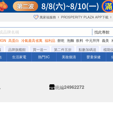
萬家福服務
PROSPERITY PLAZA APP下載
找此專館
IGN
高蛋白
冷氣最高省萬
福利品
餅乾
泡麵
飲料
中元拜拜
義美
海苔
城
品牌旗艦館
買一送一
第二件五折
點數加碼送
檔期
泡
生活家電
熱門3C
美妝個清
嬰童保健
統編
兒
24962272