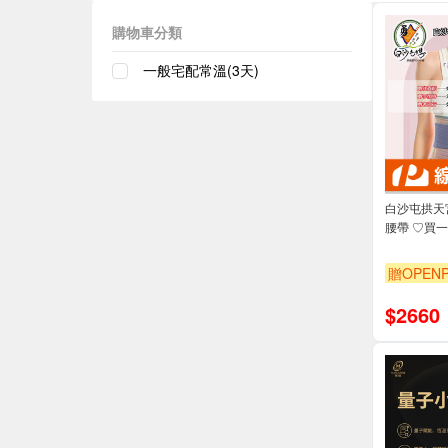
購物車分類
一般宅配常溫(3天)
白沙屯拱天
腰帶 ♡買
贈OPENP
$
2660