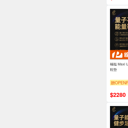
極韞 Maxi
鞋墊
贈OPENP
$
2280