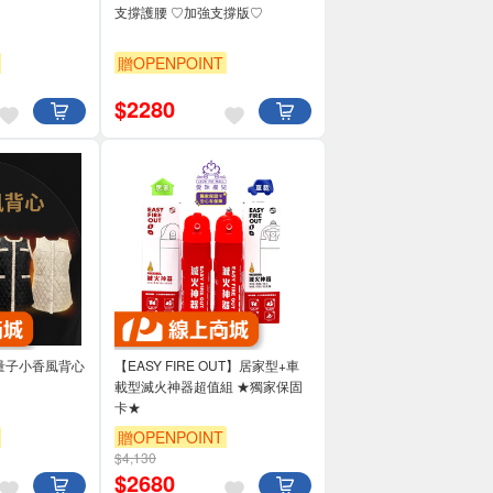
♡
支撐護腰 ♡加強支撐版♡
贈OPENPOINT
$
2280
q｜量子小香風背心
【EASY FIRE OUT】居家型+車
載型滅火神器超值組 ★獨家保固
卡★
贈OPENPOINT
$4,130
$
2680