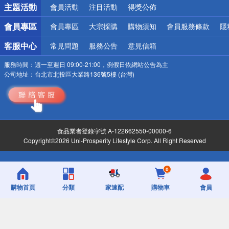
主題活動
會員活動
注目活動
得獎公佈
詐騙網頁！請小心！
會員專區
會員專區
大宗採購
購物須知
會員服務條款
隱
客服中心
常見問題
服務公告
意見信箱
服務時間：
週一至週日 09:00-21:00，例假日依網站公告為主
公司地址：
台北市北投區大業路136號5樓 (台灣)
食品業者登錄字號 A-122662550-00000-6
Copyright©2026 Uni-Prosperity Lifestyle Corp. All Right Reserved
0
購物首頁
分類
家速配
購物車
會員