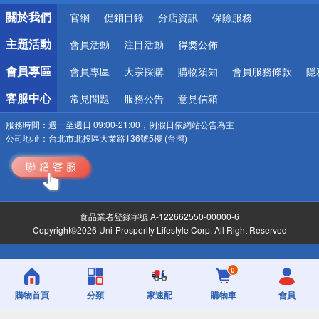
銀行優惠
關於我們
官網
促銷目錄
分店資訊
保險服務
偏遠地區配送
詐騙網頁！請小心！
主題活動
會員活動
注目活動
得獎公佈
會員專區
會員專區
大宗採購
購物須知
會員服務條款
隱
客服中心
常見問題
服務公告
意見信箱
服務時間：
週一至週日 09:00-21:00，例假日依網站公告為主
公司地址：
台北市北投區大業路136號5樓 (台灣)
食品業者登錄字號 A-122662550-00000-6
Copyright©2026 Uni-Prosperity Lifestyle Corp. All Right Reserved
0
購物首頁
分類
家速配
購物車
會員