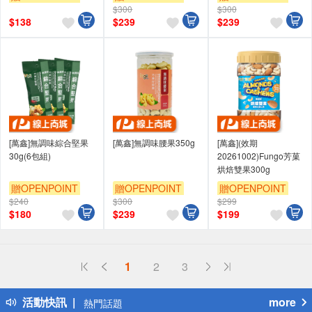
$300
$300
$
138
$
239
$
239
[萬鑫]無調味綜合堅果
[萬鑫]無調味腰果350g
[萬鑫](效期
30g(6包組)
20261002)Fungo芳菓
烘焙雙果300g
贈OPENPOINT
贈OPENPOINT
贈OPENPOINT
$240
$300
$299
$
180
$
239
$
199
偏遠地區配送
1
2
3
詐騙網頁！請小心！
得獎公告
活動快訊
more
熱門話題