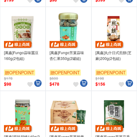
[萬鑫]Fungo蒜味蠶豆
[萬鑫]Fungo芳菓蒜味
[萬鑫]丸什日式煎餅(芝
160g(2包組)
杏仁果350g(2罐組)
麻)200g(2包組)
贈OPENPOINT
贈OPENPOINT
贈OPENPOINT
$178
$600
$198
$
98
$
478
$
156
[萬鑫]原味胡桃140g(2
[萬鑫]Fungo芳菓能量
[萬鑫]Fungo芳菓蒜香