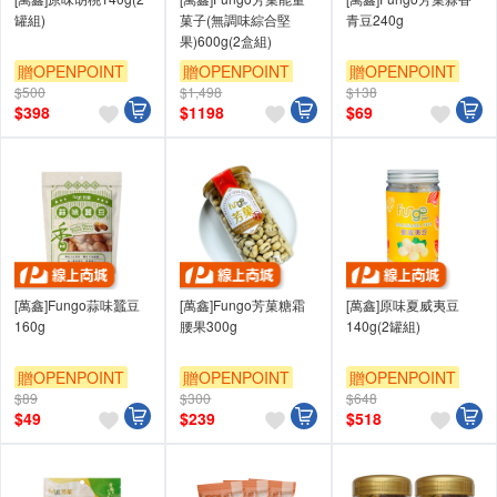
罐組)
菓子(無調味綜合堅
青豆240g
果)600g(2盒組)
贈OPENPOINT
贈OPENPOINT
贈OPENPOINT
$500
$1,498
$138
$
398
$
1198
$
69
[萬鑫]Fungo蒜味蠶豆
[萬鑫]Fungo芳菓糖霜
[萬鑫]原味夏威夷豆
160g
腰果300g
140g(2罐組)
贈OPENPOINT
贈OPENPOINT
贈OPENPOINT
$89
$300
$648
$
49
$
239
$
518