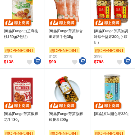
[萬鑫]Fungo白芝麻核
[萬鑫]Fungo芳菓綜合
[萬鑫]Fungo芳菓無調
桃150g(2包組)
纖果隨手包35g
味綜合堅果300g(4罐
組)
贈OPENPOINT
贈OPENPOINT
贈OPENPOINT
$318
$120
$998
$
138
$
90
$
798
[萬鑫]Fungo芳菓椒麻
[萬鑫]Fungo芳菓微麻
[萬鑫]原味開心果330g
花生130g
辣腰果300g
贈OPENPOINT
贈OPENPOINT
贈OPENPOINT