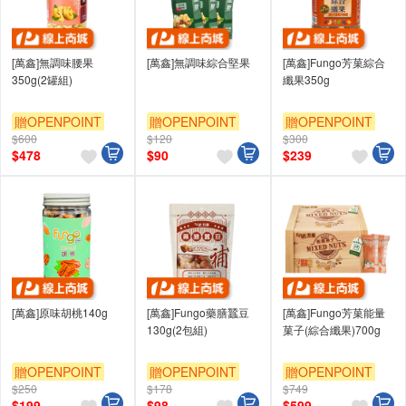
[萬鑫]無調味腰果
[萬鑫]無調味綜合堅果
[萬鑫]Fungo芳菓綜合
350g(2罐組)
纖果350g
贈OPENPOINT
贈OPENPOINT
贈OPENPOINT
$600
$120
$300
$
478
$
90
$
239
[萬鑫]原味胡桃140g
[萬鑫]Fungo藥膳蠶豆
[萬鑫]Fungo芳菓能量
130g(2包組)
菓子(綜合纖果)700g
贈OPENPOINT
贈OPENPOINT
贈OPENPOINT
$250
$178
$749
$
199
$
98
$
599