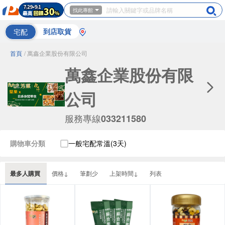
找此專館
宅配
到店取貨
首頁
/ 萬鑫企業股份有限公司
萬鑫企業股份有限
公司
服務專線
033211580
購物車分類
一般宅配常溫(3天)
最多人購買
價格↓
筆劃少
上架時間↓
列表