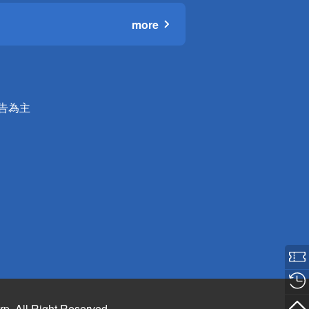
more
公告為主
rp. All Right Reserved