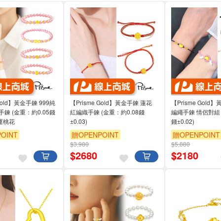
 Gold】黃金手鍊 999純
【Prisme Gold】黃金手鍊 蓮花
【Prisme Gold
鍊 (金重：約0.05錢
紅編織手鍊 (金重：約0.08錢
編繩手鍊 情侶對組 
 開運桃花
±0.03)
錢±0.02)
OINT
贈OPENPOINT
贈OPENPOINT
$3,980
$5,880
$
2680
$
2180