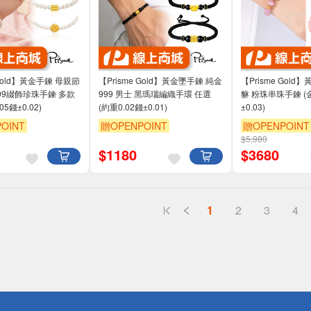
 Gold】黃金手鍊 母親節
【Prisme Gold】黃金墜手鍊 純金
【Prisme Gol
99綴飾珍珠手鍊 多款
999 男士 黑瑪瑙編織手環 任選
貅 粉珠串珠手鍊 (
5錢±0.02)
(約重0.02錢±0.01)
±0.03)
OINT
贈OPENPOINT
贈OPENPOINT
$5,980
$
1180
$
3680
1
2
3
4
送
請小心！