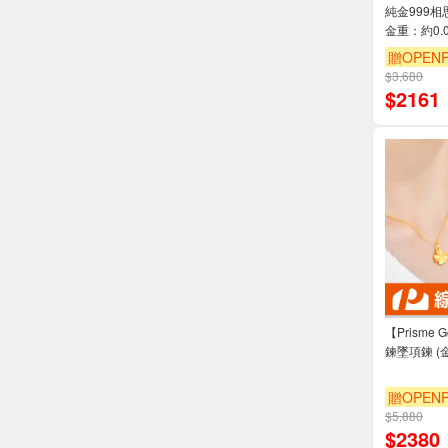
純金999相
金重：約0.0
贈OPENP
$3,680
$
2161
【Prisme
鍊墜項鍊 (金
贈OPENP
$5,880
$
2380