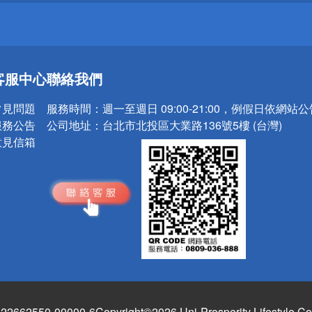
送
客服中心
聯絡我們
請小心！
常見問題
服務時間：
週一至週日 09:00-21:00，例假日依網站
服務公告
公司地址：
台北市北投區大業路136號5樓 (台灣)
意見信箱
662550-00000-6
Copyright©2026 Uni-Prosperity Lifestyle Co