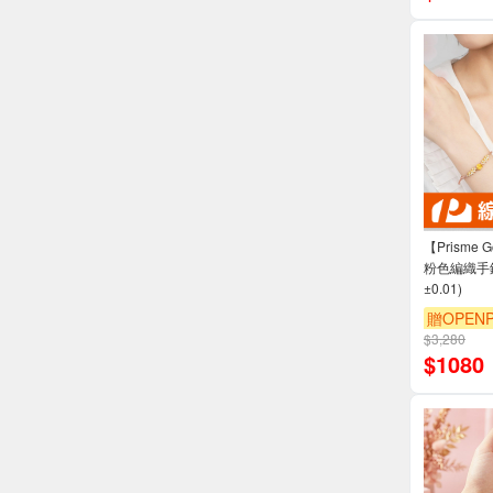
【Prisme
粉色編織手鍊
±0.01)
贈OPENP
$3,280
$
1080