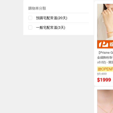
購物車分類
預購宅配常溫(20天)
一般宅配常溫(3天)
【Prisme
金綴飾粉珠手
±0.02) -
贈OPENP
$5,480
$
1999