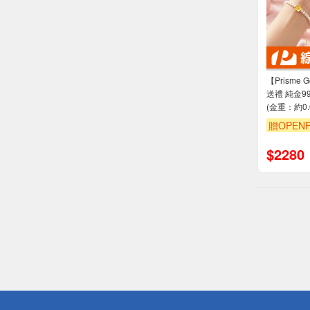
【Prisme
送禮 純金9
(金重：約0.0
贈OPENP
$
2280
偏遠地區配
詐騙網頁！