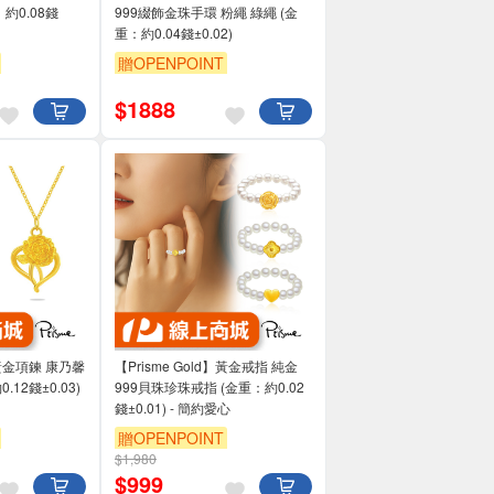
約0.08錢
999綴飾金珠手環 粉繩 綠繩 (金
重：約0.04錢±0.02)
贈OPENPOINT
$
1888
d】黃金項鍊 康乃馨
【Prisme Gold】黃金戒指 純金
12錢±0.03)
999貝珠珍珠戒指 (金重：約0.02
錢±0.01) - 簡約愛心
贈OPENPOINT
$1,980
$
999