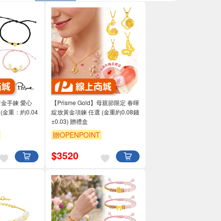
】黃金手鍊 愛心
【Prisme Gold】母親節限定 春暉
(金重：約0.04
綻放黃金項鍊 任選 (金重約0.08錢
±0.03) 贈禮盒
贈OPENPOINT
$
3520