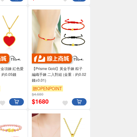
d】黃金項鍊 紅色愛
【Prisme Gold】黃金手鍊 粽子
約0.05錢
編織手鍊 二入對組 (金重：約0.02
錢±0.01)
贈OPENPOINT
$4,680
$
1680