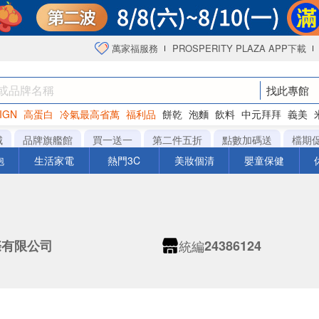
萬家福服務
PROSPERITY PLAZA APP下載
找此專館
IGN
高蛋白
冷氣最高省萬
福利品
餅乾
泡麵
飲料
中元拜拜
義美
海苔
城
品牌旗艦館
買一送一
第二件五折
點數加碼送
檔期
泡
生活家電
熱門3C
美妝個清
嬰童保健
統編
際有限公司
24386124