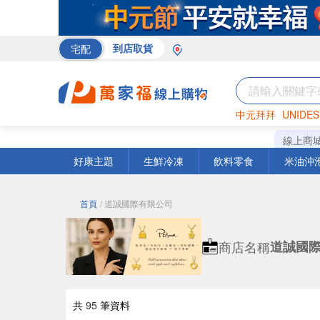
宅配
到店取貨
中元拜拜
UNIDES
巧克力
罐頭
咖啡
線上商
好康主題
生鮮冷凍
飲料零食
米油沖
首頁
/ 道誠國際有限公司
商店名稱
道誠國
共
95
筆資料