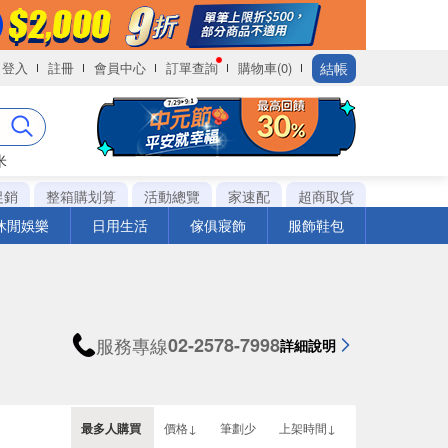
結帳
登入
註冊
會員中心
訂單查詢
購物車(0)
米
促銷
整箱購划算
活動總覽
家速配
超商取貨
休閒娛樂
日用生活
傢俱寢飾
服飾鞋包
服務專線
02-2578-7998
詳細說明
最多人購買
價格↓
筆劃少
上架時間↓