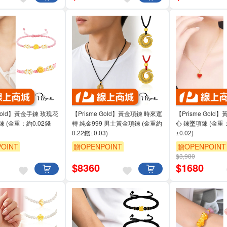
 Gold】黃金手鍊 玫瑰花
【Prisme Gold】黃金項鍊 時來運
【Prisme Gol
 (金重：約0.02錢
轉 純金999 男士黃金項鍊 (金重約
心 鍊墜項鍊 (金重：
0.22錢±0.03)
±0.02)
OINT
贈OPENPOINT
贈OPENPOINT
$3,980
$
8360
$
1680