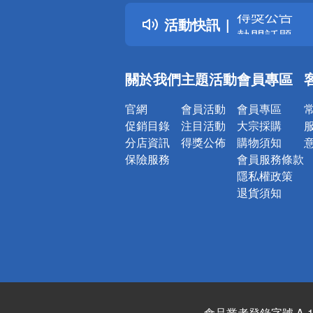
得獎公告
活動快訊
熱門話題
銀行優惠
偏遠地區配
關於我們
主題活動
會員專區
詐騙網頁！
官網
會員活動
會員專區
促銷目錄
注目活動
大宗採購
分店資訊
得獎公佈
購物須知
保險服務
會員服務條款
隱私權政策
退貨須知
食品業者登錄字號 A-122