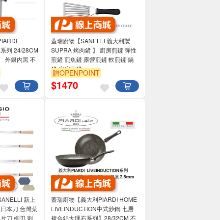
ARDI
蓋瑞廚物【SANELLI 義大利製
E系列 24/28CM
SUPRA 烤肉鏟 】 廚房煎鏟 彈性
 外銀內黑 不
煎鏟 煎魚鏟 露營煎鏟 軟煎鏟 鍋
鏟 廚房煎鏟
贈OPENPOINT
$
1470
NELLI 新上
蓋瑞廚物【義大利PIARDI HOME
木柄日本刀 台灣菜
LIVEINDUCTION中式炒鍋 七層
片刀 柳刃 刺
複合鋁大理石系列】28/32CM 不