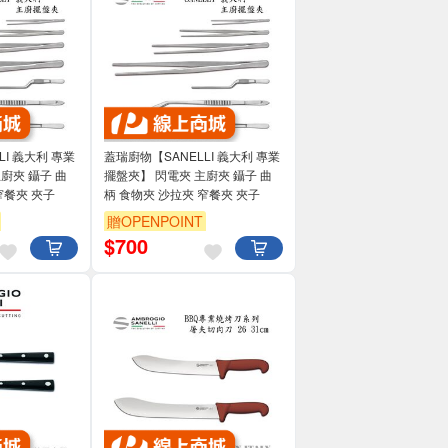
LI 義大利 專業
蓋瑞廚物【SANELLI 義大利 專業
廚夾 鑷子 曲
擺盤夾】 閃電夾 主廚夾 鑷子 曲
 窄餐夾 夾子
柄 食物夾 沙拉夾 窄餐夾 夾子
贈OPENPOINT
$
700