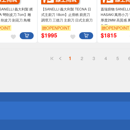
ANELLI 義大利製 繽
【SANELLI 義大利製 TECNA 日
蓋瑞廚物 SANELL
A 彎削皮刀 7cm】雕
式主廚刀 18cm】止滑柄 廚房刀
HASAKI 萬用小刀 
 刻花刀 鳥嘴
調理刀 三德刀 主廚刀 日式主廚刀
厚度2MM 高質感 
魚刀
OINT
贈OPENPOINT
贈OPENPOINT
$
1995
$
1815
1
2
3
4
5
送
請小心！
送