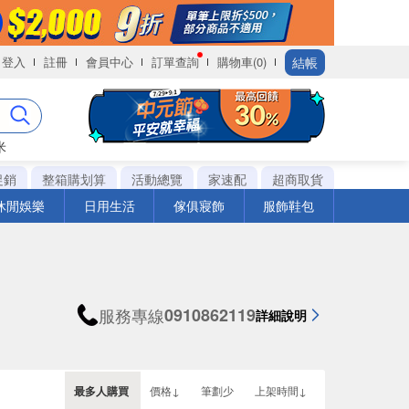
結帳
登入
註冊
會員中心
訂單查詢
購物車(0)
米
促銷
整箱購划算
活動總覽
家速配
超商取貨
休閒娛樂
日用生活
傢俱寢飾
服飾鞋包
服務專線
0910862119
詳細說明
最多人購買
價格↓
筆劃少
上架時間↓