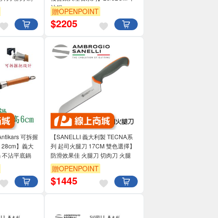
沾鍋
贈OPENPOINT
$
2205
ikars 可拆握
【SANELLI 義大利製 TECNA系
 28cm】義大
列 起司火腿刀 17CM 雙色選擇】
鍋 不沾平底鍋
防滑效果佳 火腿刀 切肉刀 火腿
贈OPENPOINT
$
1445