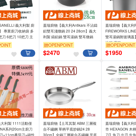
ANELLI 義大利製 廚
蓋瑞廚物【義大利Antikars 不沾鑄
蓋瑞廚物【義大利PI
】 專業廚刀收納袋 多
鋁雙耳淺燉鍋 20 24 28cm】義大
FIREWORKS LIN
把刀 6把刀 10把刀 主
利製 鑄鋁鍋 雙耳湯鍋 雙耳燉鍋
雙耳湯鍋附玻璃蓋】
沾鍋 湯鍋
OINT
贈OPENPOINT
贈OPENPOINT
$
2470
$
1950
 義大利製 1111活動僅
蓋瑞廚物【土耳其製 ABM 三層複
蓋瑞廚物【義大利SA
CNA系列20cm主廚刀
合不鏽鋼 單柄平底炒鍋24 28
市 HEXAGON 
德刀+11cm番茄刀+磁性
30cm】全鍋三層複合不鏽鋼 平底
刀】魚刀 出刃 生魚