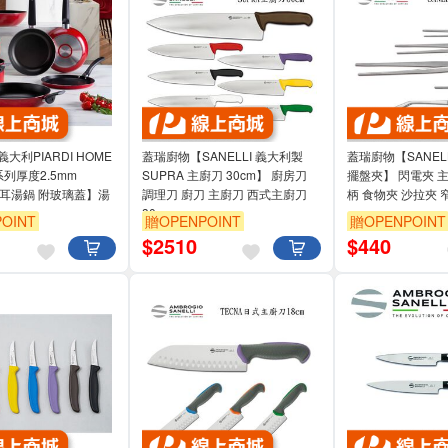
PIARDI HOME
蓋瑞廚物【SANELLI 義大利製
蓋瑞廚物【SANEL
 系列厚度2.5mm
SUPRA 主廚刀 30cm】 廚房刀
擺盤夾】 閃電夾 主
M雙耳湯鍋 附玻璃蓋】湯
調理刀 廚刀 主廚刀 西式主廚刀
柄 食物夾 沙拉夾
30
OINT
贈OPENPOINT
贈OPENPOINT
$
2510
$
440