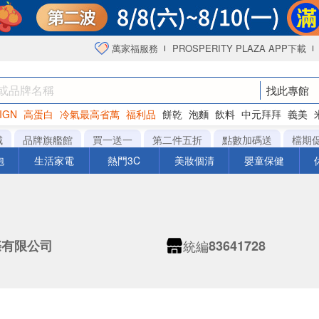
萬家福服務
PROSPERITY PLAZA APP下載
找此專館
IGN
高蛋白
冷氣最高省萬
福利品
餅乾
泡麵
飲料
中元拜拜
義美
海苔
城
品牌旗艦館
買一送一
第二件五折
點數加碼送
檔期
泡
生活家電
熱門3C
美妝個清
嬰童保健
統編
際有限公司
83641728