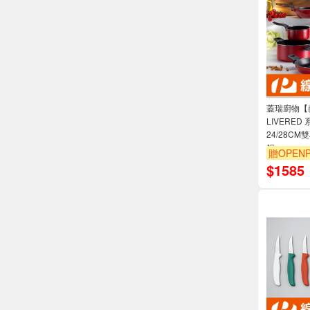
蓋瑞廚物【義大利
LIVERED
24/28C
鍋
贈OPENP
$
1585