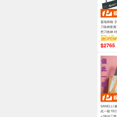
蓋瑞廚物【S
刀收納套捲
把刀收納 4
廚刀 大刀
贈OPENP
$
2765
SANELLI
此一檔 TE
+18cm三