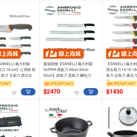
ANELLI 義大利製
蓋瑞廚物【SANELLI 義大利製
【SANELLI 義大
廚刀 16 cm】止滑柄 廚
SUPRA 西點刀 40cm 50cm
滑去骨刀 14 16 1
 廚刀 主廚刀 西式主
55cm】烘焙刀 蛋糕刀 麵包刀
骨刀 去骨刀 屠夫刀
刀
OINT
贈OPENPOINT
贈OPENPOINT
$
2470
$
1430