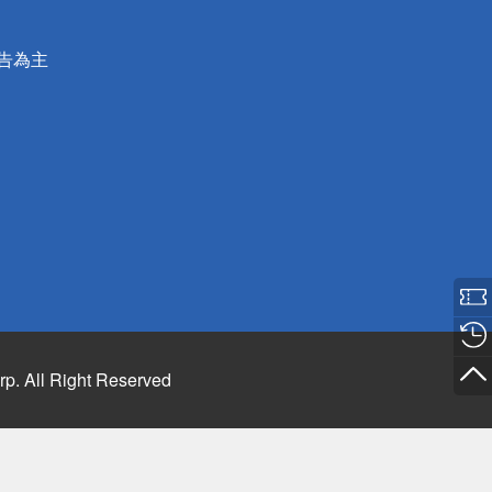
公告為主
rp. All Right Reserved