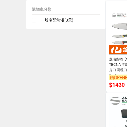
購物車分類
一般宅配常溫(3天)
蓋瑞廚物【S
TECNA 主
房刀 調理刀
廚刀
贈OPENP
$
1430