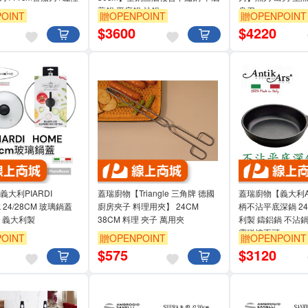
煎鍋 平底鍋 炒鍋
身刀
OINT
贈OPENPOINT
贈OPENPOINT
$
3600
$
4220
義大利PIARDI
蓋瑞廚物【Triangle 三角牌 德國
蓋瑞廚物【義大利Ant
k 24/28CM 玻璃鍋蓋
廚房夾子 料理用夾】 24CM
柄不沾平底深鍋 24
 義大利製
38CM 料理 夾子 萬用夾
利製 鑄鋁鍋 不沾
電磁爐不可
OINT
贈OPENPOINT
贈OPENPOINT
$
575
$
3120