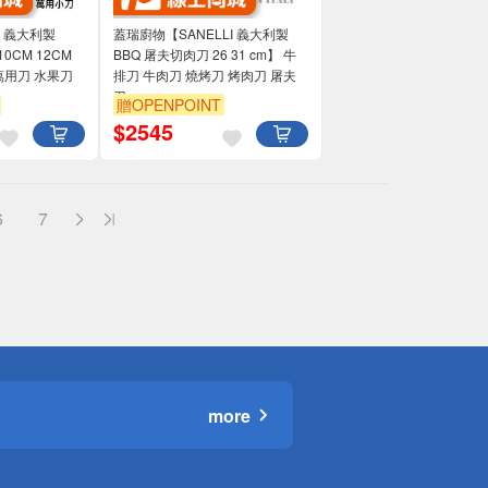
I 義大利製
蓋瑞廚物【SANELLI 義大利製
10CM 12CM
BBQ 屠夫切肉刀 26 31 cm】 牛
萬用刀 水果刀
排刀 牛肉刀 燒烤刀 烤肉刀 屠夫
刀
贈OPENPOINT
$
2545
6
7
more