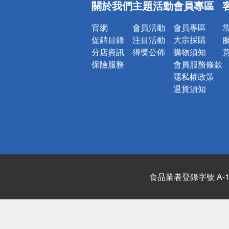
關於我們
主題活動
會員專區
詐騙網頁！
官網
會員活動
會員專區
促銷目錄
注目活動
大宗採購
分店資訊
得獎公佈
購物須知
保險服務
會員服務條款
隱私權政策
退貨須知
食品業者登錄字號 A-122