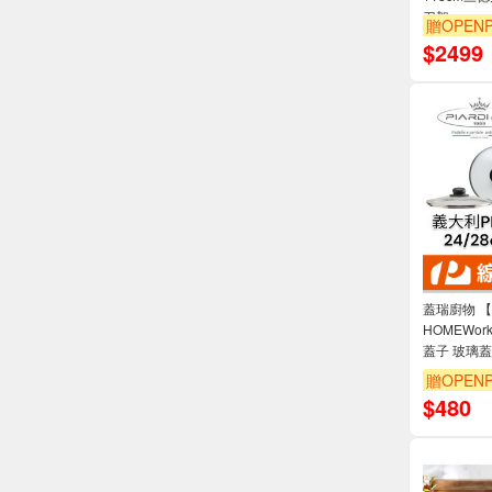
刀架
贈OPENP
$
2499
蓋瑞廚物 【
HOMEWor
蓋子 玻璃蓋
贈OPENP
$
480