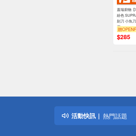
蓋瑞廚物【S
紛色 SUPR
刻刀 小魚刀 削皮刀
刀
贈OPENP
$
285
偏遠地區配
詐騙網頁！
得獎公告
活動快訊
熱門話題
銀行優惠
偏遠地區配