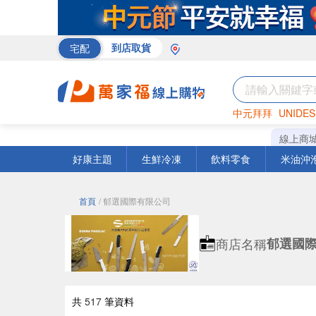
宅配
到店取貨
中元拜拜
UNIDES
巧克力
罐頭
咖啡
線上商
好康主題
生鮮冷凍
飲料零食
米油沖
首頁
/ 郁選國際有限公司
商店名稱
郁選國
共
517
筆資料