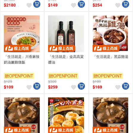
$
2180
$
149
$
254
「生活就是」川香麻辣
「生活就是」金高高粱
「生活就是」黑蒜雞湯
奶油嫩雞燉飯
醬油
贈OPENPOINT
贈OPENPOINT
贈OPENPOINT
$129
$300
$199
$
109
$
259
$
169