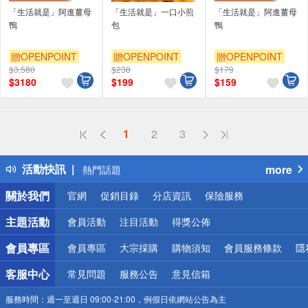
「生活就是」阿進薑母
「生活就是」一口小煎
「生活就是」阿進薑母
鴨
包
鴨
贈OPENPOINT
贈OPENPOINT
贈OPENPOINT
$3,580
$238
$179
$
3180
$
199
$
159
偏遠地區配送
1
2
3
詐騙網頁！請小心！
得獎公告
活動快訊
more
熱門話題
銀行優惠
關於我們
官網
促銷目錄
分店資訊
保險服務
偏遠地區配送
詐騙網頁！請小心！
主題活動
會員活動
注目活動
得獎公佈
會員專區
會員專區
大宗採購
購物須知
會員服務條款
隱
客服中心
常見問題
服務公告
意見信箱
服務時間：
週一至週日 09:00-21:00，例假日依網站公告為主