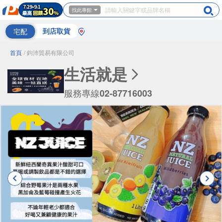
找此專館
宅配
到店取貨
首頁
/ 鈞沛貿易有限公司
生活就是
服務專線
02-87716003