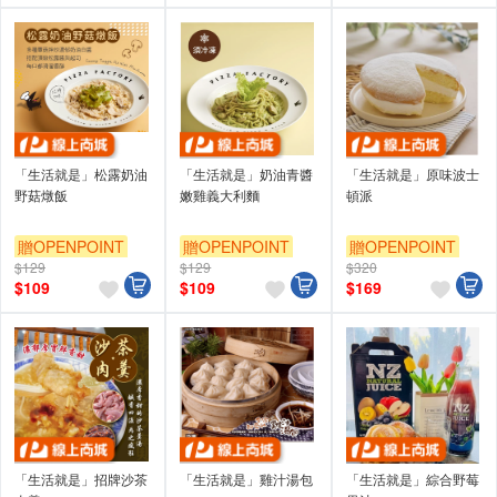
「生活就是」松露奶油
「生活就是」奶油青醬
「生活就是」原味波士
野菇燉飯
嫩雞義大利麵
頓派
贈OPENPOINT
贈OPENPOINT
贈OPENPOINT
$129
$129
$320
$
109
$
109
$
169
「生活就是」招牌沙茶
「生活就是」雞汁湯包
「生活就是」綜合野莓