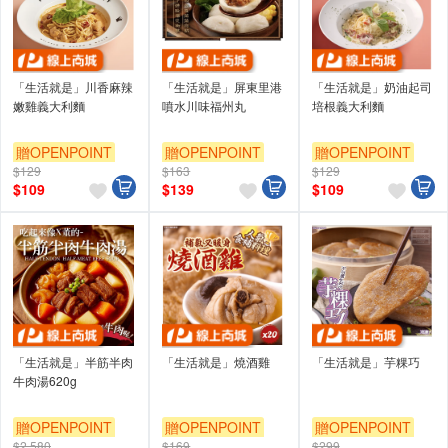
「生活就是」川香麻辣
「生活就是」屏東里港
「生活就是」奶油起司
嫩雞義大利麵
噴水川味福州丸
培根義大利麵
贈OPENPOINT
贈OPENPOINT
贈OPENPOINT
$129
$163
$129
$
109
$
139
$
109
「生活就是」半筋半肉
「生活就是」燒酒雞
「生活就是」芋粿巧
牛肉湯620g
贈OPENPOINT
贈OPENPOINT
贈OPENPOINT
$2,580
$169
$299