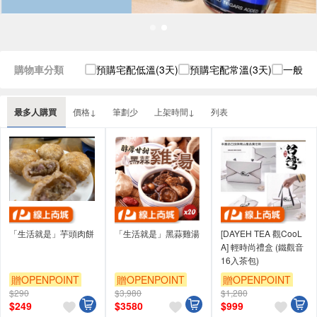
購物車分類
預購宅配低溫(3天)
預購宅配常溫(3天)
一般宅配
最多人購買
價格↓
筆劃少
上架時間↓
列表
「生活就是」芋頭肉餅
「生活就是」黑蒜雞湯
[DAYEH TEA 觀CooL
A] 輕時尚禮盒 (鐵觀音
16入茶包)
贈OPENPOINT
贈OPENPOINT
贈OPENPOINT
$290
$3,980
$1,280
$
249
$
3580
$
999