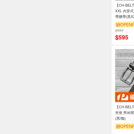
【CH-BE
XXL 內穿
帶腰帶(黑XX
贈OPENP
$880
$
595
【CH-BE
夾座 男休
(黑/咖)
贈OPENP