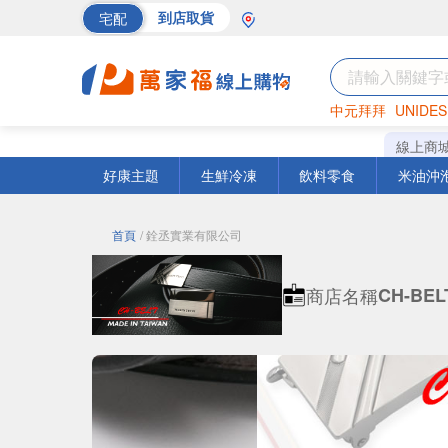
宅配
到店取貨
中元拜拜
UNIDES
巧克力
罐頭
海苔
線上商
好康主題
生鮮冷凍
飲料零食
米油沖
首頁
/ 銓丞實業有限公司
商店名稱
CH-BEL