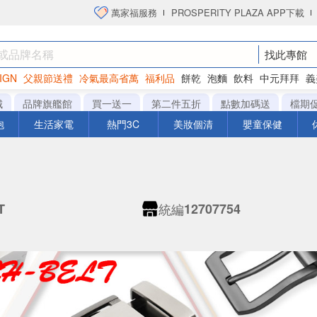
萬家福服務
PROSPERITY PLAZA APP下載
找此專館
IGN
父親節送禮
冷氣最高省萬
福利品
餅乾
泡麵
飲料
中元拜拜
義
洋芋片
城
品牌旗艦館
買一送一
第二件五折
點數加碼送
檔期
泡
生活家電
熱門3C
美妝個清
嬰童保健
統編
T
12707754