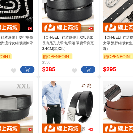
LT 銓丞皮帶】雙排奧鑽
【CH-BELT 銓丞皮帶】XXL男加
【CH-BELT 銓
亮水鑽 流行女細版腰鍊帶
長有尾孔皮帶 無帶頭 單賣帶身寬
女帶 流行細版女生
3.4CM(黑XXL)
咖)
OINT
贈OPENPOINT
贈OPENPOINT
$550
$
385
$
295