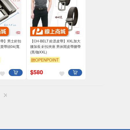
丞皮帶】男士針扣
【CH-BELT 銓丞皮帶】XXL加大
賣帶頭04(寬
腰加長 針扣夾座 男休閒皮帶腰帶
(黑/咖XXL)
贈OPENPOINT
$
580