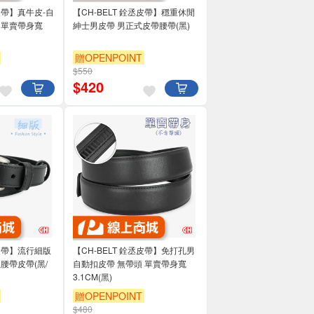
丞皮帶】真牛皮-自
【CH-BELT 銓丞皮帶】穩重休閒
 單賣帶身寬
紳士男皮帶 男正式皮帶腰帶(黑)
贈OPENPOINT
$550
$
420
丞皮帶】流行細版
【CH-BELT 銓丞皮帶】免打孔男
腰帶皮帶(黑/
自動扣皮帶 無帶頭 單賣帶身寬
3.1CM(黑)
贈OPENPOINT
$480