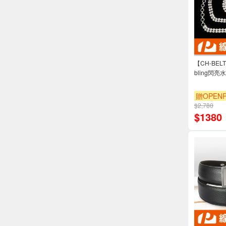
【CH-BE
bling閃
贈OPENP
$2,780
$
1380