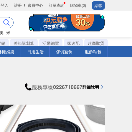
結帳
登入
註冊
會員中心
訂單查詢
購物車(0)
美
米
促銷
整箱購划算
活動總覽
家速配
超商取貨
休閒娛樂
日用生活
傢俱寢飾
服飾鞋包
服務專線
0226710667
詳細說明