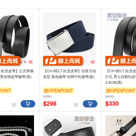
LT 銓丞皮帶】正式商務
【CH-BELT 銓丞皮帶】百搭方頭
【CH-BELT 銓
男休閒皮帶腰帶(黑)
造型 素色織帶 休閒中性腰帶(藍)
打孔 男士自動扣皮
2.9CM(黑)
OINT
贈OPENPOINT
贈OPENPOINT
$380
$450
$
298
$
330