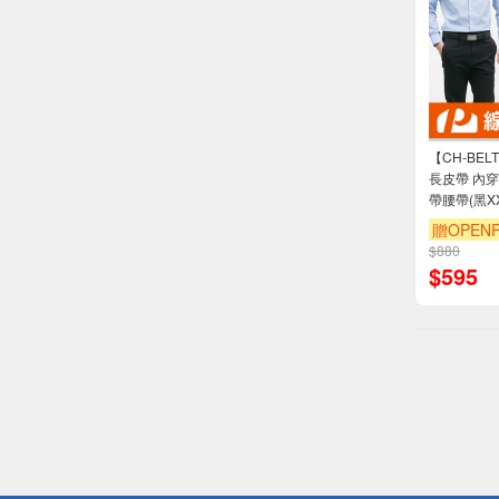
【CH-BE
長皮帶 內穿
帶腰帶(黑XX
贈OPENP
$880
$
595
偏遠地區配