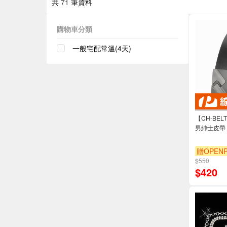
共
71
筆資料
購物車分類
一般宅配常溫(4天)
【CH-BE
男紳士皮帶 
贈OPENP
$550
$
420