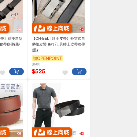
丞皮帶】顯瘦造型
【CH-BELT 銓丞皮帶】外穿式自
腰帶皮帶(黑/
動扣皮帶 免打孔 男紳士皮帶腰帶
(黑)
贈OPENPOINT
$680
$
525