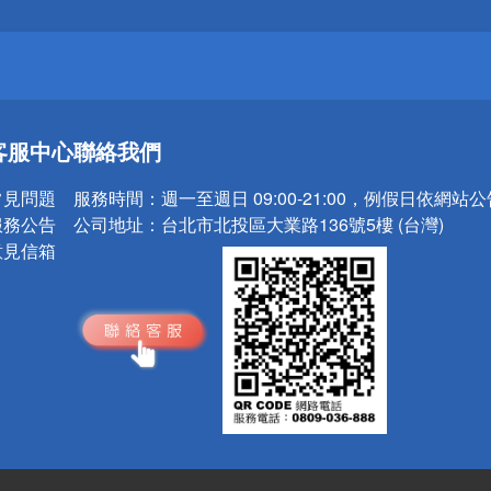
請小心！
送
客服中心
聯絡我們
請小心！
常見問題
服務時間：
週一至週日 09:00-21:00，例假日依網站
服務公告
公司地址：
台北市北投區大業路136號5樓 (台灣)
意見信箱