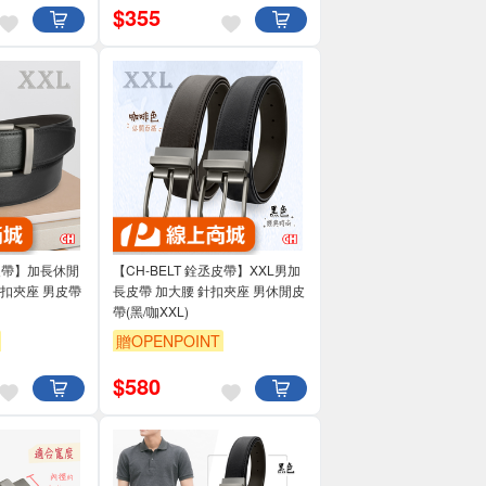
$
355
丞皮帶】加長休閒
【CH-BELT 銓丞皮帶】XXL男加
針扣夾座 男皮帶
長皮帶 加大腰 針扣夾座 男休閒皮
帶(黑/咖XXL)
贈OPENPOINT
$
580