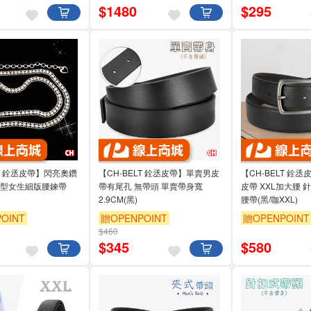
$
1480
$
295
LT 銓丞皮帶】閃亮奧鑽
【CH-BELT 銓丞皮帶】單賣男皮
【CH-BELT 銓
造型女生細版腰鍊帶
帶有尾孔 無帶頭 單賣帶身寬
皮帶 XXL加大腰 
2.9CM(黑)
腰帶(黑/咖XXL)
OINT
贈OPENPOINT
贈OPENPOINT
$460
$
345
$
580