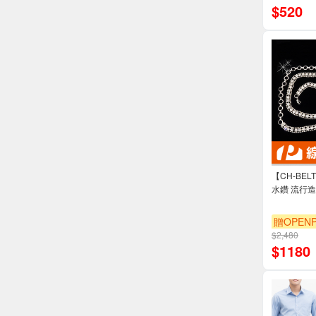
$
520
【CH-BE
水鑽 流行
贈OPENP
$2,480
$
1180