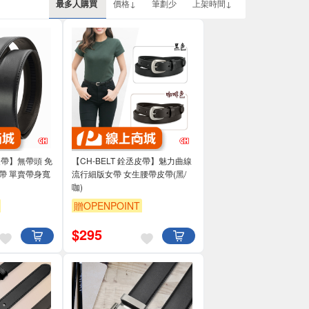
最多人購買
價格↓
筆劃少
上架時間↓
丞皮帶】無帶頭 免
【CH-BELT 銓丞皮帶】魅力曲線
帶 單賣帶身寬
流行細版女帶 女生腰帶皮帶(黑/
咖)
贈OPENPOINT
$
295