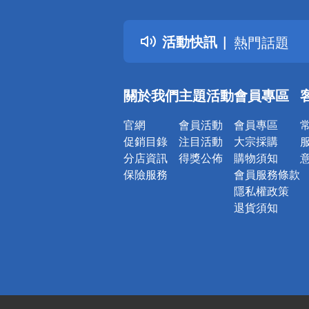
詐騙網頁！
得獎公告
活動快訊
熱門話題
銀行優惠
偏遠地區配
關於我們
主題活動
會員專區
詐騙網頁！
官網
會員活動
會員專區
促銷目錄
注目活動
大宗採購
分店資訊
得獎公佈
購物須知
保險服務
會員服務條款
隱私權政策
退貨須知