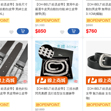
LT 銓丞皮帶】加長尺寸
【CH-BELT 銓丞皮帶】實用牛皮-
【CH-BELT 銓
式自動扣皮帶 男紳士皮
嚴選牛皮男自動扣功能 紳士皮帶
動扣男皮帶 無帶頭
L)
腰帶(黑)
3.1CM(橘咖)
OINT
贈OPENPOINT
贈OPENPOINT
$1,180
$990
$
850
$
760
LT 銓丞皮帶】素色針扣
【CH-BELT 銓丞皮帶】三排水鑽
【CH-BELT 銓
閒皮帶 男皮帶紳士皮帶
閃亮奧鑽 流行造型女生腰鍊帶
女帶 魅力曲線 女生
咖)
OINT
贈OPENPOINT
贈OPENPOINT
$2,980