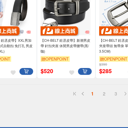
LT 銓丞皮帶】XXL男加
【CH-BELT 銓丞皮帶】新潮男皮
【CH-BELT 銓
式自動扣 免打孔 男皮
帶 針扣夾座 休閒男皮帶腰帶(黑/
夾座帶頭 無帶身 單
L)
咖)
3.5CM)
OINT
贈OPENPOINT
贈OPENPOINT
$390
$
520
$
285
1
2
3
送