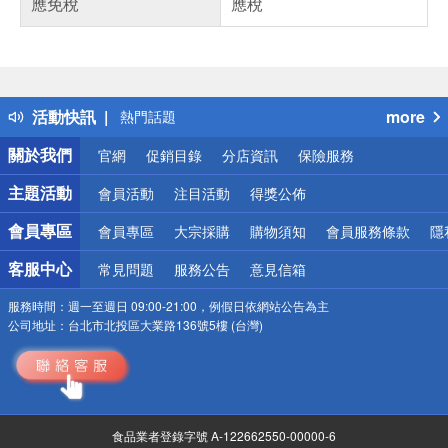
應免稅
應稅
偏遠地區配送
詐騙網頁！請小心！
得獎公告
活動快訊
more
熱門話題
銀行優惠
關於我們
官網
促銷目錄
分店資訊
保險服務
偏遠地區配送
詐騙網頁！請小心！
主題活動
會員活動
注目活動
得獎公佈
會員專區
會員專區
大宗採購
購物須知
會員服務條款
隱
客服中心
常見問題
服務公告
意見信箱
服務時間：
週一至週日 09:00-21:00，例假日依網站公告為主
公司地址：
台北市北投區大業路136號5樓 (台灣)
食品業者登錄字號 A-122662550-00000-6