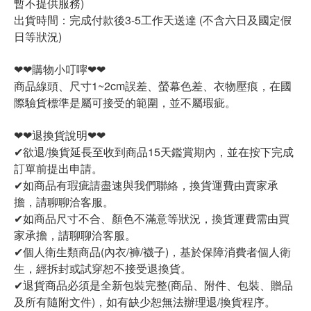
暫不提供服務)
出貨時間：完成付款後3-5工作天送達 (不含六日及國定假
日等狀況)
❤❤購物小叮嚀❤❤
商品線頭、尺寸1~2cm誤差、螢幕色差、衣物壓痕，在國
際驗貨標準是屬可接受的範圍，並不屬瑕疵。
❤❤退換貨說明❤❤
✔欲退/換貨延長至收到商品15天鑑賞期內，並在按下完成
訂單前提出申請。
✔如商品有瑕疵請盡速與我們聯絡，換貨運費由賣家承
擔，請聊聊洽客服。
✔如商品尺寸不合、顏色不滿意等狀況，換貨運費需由買
家承擔，請聊聊洽客服。
✔個人衛生類商品(內衣/褲/襪子)，基於保障消費者個人衛
生，經拆封或試穿恕不接受退換貨。
✔退貨商品必須是全新包裝完整(商品、附件、包裝、贈品
及所有隨附文件)，如有缺少恕無法辦理退/換貨程序。