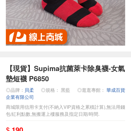
【現貨】Supima抗菌萊卡除臭襪-女氣
墊短襪 P6850
◎品牌：
貝柔
◎規格： 黑藍
◎逛逛專館：
華成百貨
企業有限公司
商城限用信用卡支付(不納入VIP資格之累積計算),無法用錢
包/紅利點數,無搬運上樓服務及指定日期/時間.
$
190