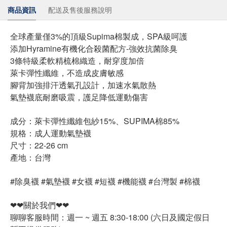
商品資訊
配送及售後服務說明
全球產量僅3%的頂級Supima棉製成，SPA級呵護
添加Hyramine有機化合殺菌配方-強效抗菌除臭
3條特級柔軟精梳棉織造，耐穿度加倍
萊卡彈性纖維，不造成皮膚敏感
腳背加強排汗透氣孔設計，加速水氣散熱
氣墊襪底耐磨吸震，護足降低運動傷害
成分：萊卡彈性纖維包紗15%、SUPIMA棉85%
規格：成人運動氣墊襪
尺寸：22-26 cm
產地：台灣
#除臭襪 #氣墊襪 #女襪 #短襪 #機能襪 #台灣製 #棉襪
❤❤關於我們❤❤
聊聊客服時間：週一 ~ 週五 8:30-18:00 (六日及國定假日