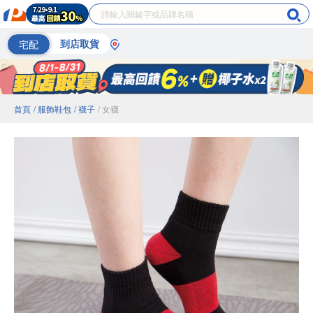
宅配
到店取貨
首頁
/ 服飾鞋包
/ 襪子
/ 女襪