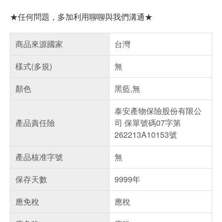
★任何問題，多加利用聊聊與我們溝通★
商品來源國家
台灣
樣式(多規)
無
顏色
黑藍,無
泰安產物保險股份有限公
產品責任險
司 保單號碼07字第
262213A10153號
產品核准字號
無
保存天數
9999年
應免稅
應稅