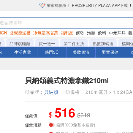
萬家福服務
PROSPERITY PLAZA APP下載
IGN
父親節送禮
冷氣最高省萬
福利品
餅乾
泡麵
飲料
中元拜拜
義
洋芋片
城
品牌旗艦館
買一送一
第二件五折
點數加碼送
檔期
泡
生活家電
熱門3C
美妝個清
嬰童保健
貝納頌義式特濃拿鐵210ml
◎品牌：
貝納頌
◎規格： 210ml毫升 x 1 x 24C
516
$
$619
促銷價
促銷活動
箱購(699免基本運費)