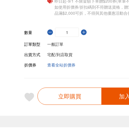
即日起-9/1 不限金額下單贈$200券(單
如使用折價券/折扣碼則不符贈送資格，
品滿$2,000可折，不得與其他優惠活動合
數量
訂單類型
一般訂單
出貨方式
宅配/到店取貨
折價券
查看全站折價券
立即購買
加