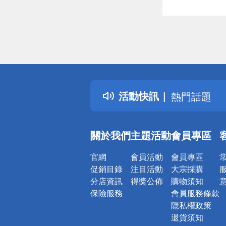
偏遠地區配
詐騙網頁！
得獎公告
活動快訊
熱門話題
銀行優惠
偏遠地區配
關於我們
主題活動
會員專區
詐騙網頁！
官網
會員活動
會員專區
促銷目錄
注目活動
大宗採購
分店資訊
得獎公佈
購物須知
保險服務
會員服務條款
隱私權政策
退貨須知