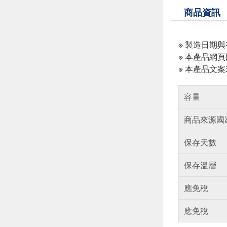
商品資訊
※ 製造日期
※ 本產品網
※ 本產品文
容量
商品來源國
保存天數
保存溫層
應免稅
應免稅