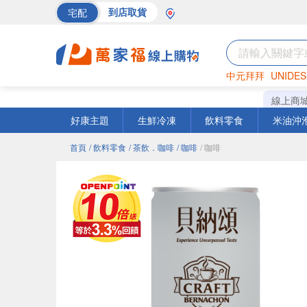
宅配
到店取貨
中元拜拜
UNIDES
巧克力
罐頭
海苔
線上商
好康主題
生鮮冷凍
飲料零食
米油沖
首頁
/ 飲料零食
/ 茶飲．咖啡
/ 咖啡
/ 咖啡