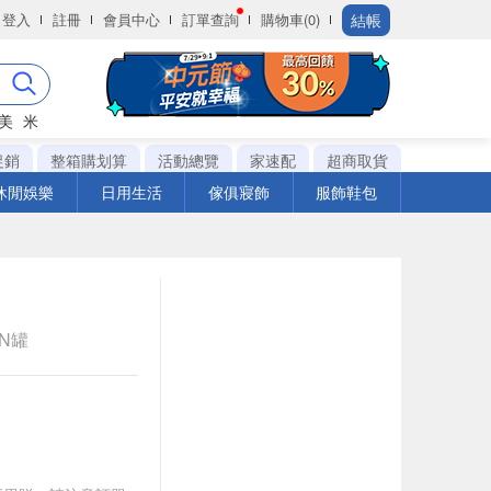
結帳
登入
註冊
會員中心
訂單查詢
購物車(0)
美
米
促銷
整箱購划算
活動總覽
家速配
超商取貨
休閒娛樂
日用生活
傢俱寢飾
服飾鞋包
AN罐