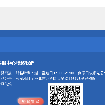
送
請小心！
送
客服中心
聯絡我們
請小心！
常見問題
服務時間：
週一至週日 09:00-21:00，例假日依網站
服務公告
公司地址：
台北市北投區大業路136號5樓 (台灣)
意見信箱