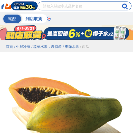
宅配
到店取貨
首頁
/ 生鮮冷凍
/ 蔬菜水果．農特產
/ 季節水果
/ 西瓜