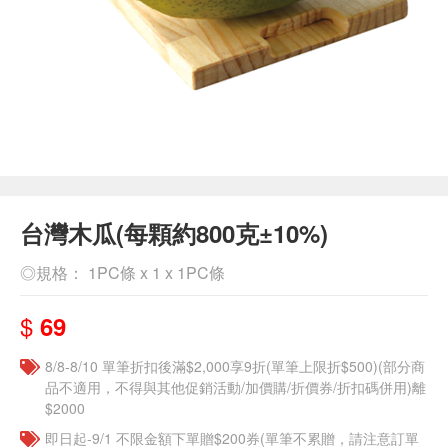
台灣木瓜(每顆約800克±10%)
◎規格： 1PC條 x 1 x 1PC條
$
69
8/8-8/10 單筆折扣後滿$2,000享9折(單筆上限折$500)(部分商
品不適用，不得與其他促銷活動/加價購/折價券/折扣碼併用)離
$2000
即日起-9/1 不限金額下單贈$200券(單筆不累贈，請注意訂單