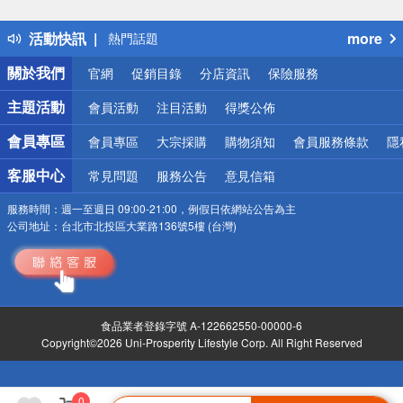
詐騙網頁！請小心！
得獎公告
活動快訊
more
熱門話題
銀行優惠
關於我們
官網
促銷目錄
分店資訊
保險服務
偏遠地區配送
詐騙網頁！請小心！
主題活動
會員活動
注目活動
得獎公佈
會員專區
會員專區
大宗採購
購物須知
會員服務條款
隱
客服中心
常見問題
服務公告
意見信箱
服務時間：
週一至週日 09:00-21:00，例假日依網站公告為主
公司地址：
台北市北投區大業路136號5樓 (台灣)
食品業者登錄字號 A-122662550-00000-6
Copyright©2026 Uni-Prosperity Lifestyle Corp. All Right Reserved
0