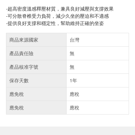
-超高密度溫感釋壓材質，兼具良好減壓與支撐效果
-可分散脊椎受力負荷，減少久坐的壓迫和不適感
-提供良好支撐和穩定性，幫助維持正確的坐姿
商品來源國家
台灣
產品責任險
無
產品核准字號
無
保存天數
1年
應免稅
應稅
應免稅
應稅
偏遠地區配送
詐騙網頁！請小心！