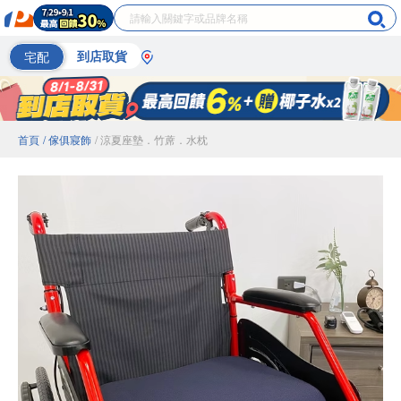
宅配
到店取貨
首頁
/ 傢俱寢飾
/ 涼夏座墊．竹蓆．水枕