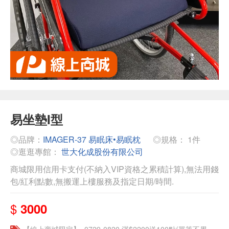
易坐墊I型
◎品牌：
IMAGER-37 易眠床•易眠枕
◎規格： 1件
◎逛逛專館：
世大化成股份有限公司
商城限用信用卡支付(不納入VIP資格之累積計算),無法用錢
包/紅利點數,無搬運上樓服務及指定日期/時間.
$
3000