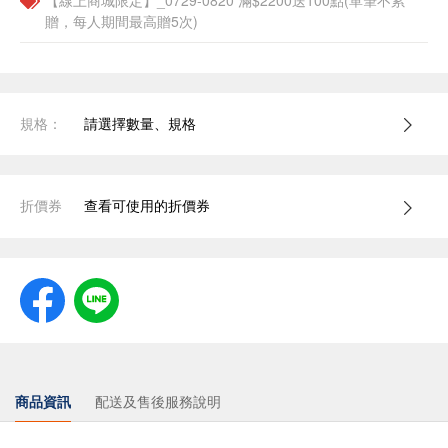
【線上商城限定】_0729-0820 滿$2200送100點(單筆不累
贈，每人期間最高贈5次)
規格：
請選擇數量、規格
折價券
查看可使用的折價券
商品資訊
配送及售後服務說明