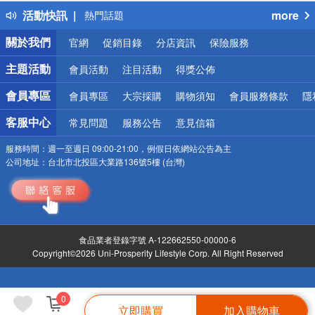
得獎公告
活動快訊
more
熱門話題
銀行優惠
關於我們
官網
促銷目錄
分店資訊
保險服務
偏遠地區配送
詐騙網頁！請小心！
主題活動
會員活動
注目活動
得獎公佈
會員專區
會員專區
大宗採購
購物須知
會員服務條款
隱
客服中心
常見問題
服務公告
意見信箱
服務時間：
週一至週日 09:00-21:00，例假日依網站公告為主
公司地址：
台北市北投區大業路136號5樓 (台灣)
食品業者登錄字號 A-122662550-00000-6
Copyright©2026 Uni-Prosperity Lifestyle Corp. All Right Reserved
0
立即購買
加入購物車