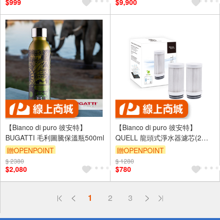
$999
$9,900
【Bianco di puro 彼安特】
【Bianco di puro 彼安特】
BUGATTI 毛利圖騰保溫瓶500ml
QUELL 龍頭式淨水器濾芯(2入
裝)
贈OPENPOINT
贈OPENPOINT
$ 2380
$ 1280
$2,080
$780
偏遠地區配送
1
2
3
詐騙網頁！請小心！
得獎公告