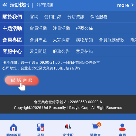
活動快訊
more
熱門話題
銀行優惠
關於我們
官網
促銷目錄
分店資訊
保險服務
偏遠地區配送
詐騙網頁！請小心！
主題活動
會員活動
注目活動
得獎公佈
會員專區
會員專區
大宗採購
購物須知
會員服務條款
隱
客服中心
常見問題
服務公告
意見信箱
服務時間：
週一至週日 09:00-21:00，例假日依網站公告為主
公司地址：
台北市北投區大業路136號5樓 (台灣)
食品業者登錄字號 A-122662550-00000-6
Copyright©2026 Uni-Prosperity Lifestyle Corp. All Right Reserved
0
購物首頁
分類
家速配
購物車
會員