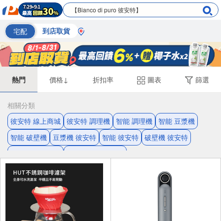
宅配
到店取貨
熱門
價格↓
折扣率
圖表
篩選
相關分類
彼安特 線上商城
彼安特 調理機
智能 調理機
智能 豆漿機
智能 破壁機
豆漿機 彼安特
智能 彼安特
破壁機 彼安特
調理機 線上商城
調理機 日本高碳鋼