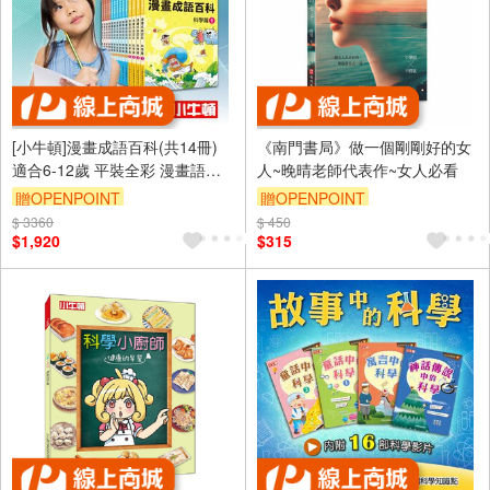
[小牛頓]漫畫成語百科(共14冊)
《南門書局》做一個剛剛好的女
適合6-12歲 平裝全彩 漫畫語文
人~晚晴老師代表作~女人必看
科普書
贈OPENPOINT
贈OPENPOINT
$ 3360
$ 450
$1,920
$315