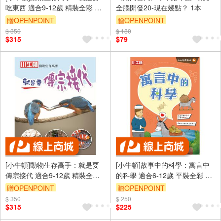
吃東西 適合9-12歲 精裝全彩 高
全腦開發20-現在幾點？ 1本
清照片搭動物影片
贈OPENPOINT
贈OPENPOINT
$ 350
$ 180
$315
$79
[小牛頓]動物生存高手：就是要
[小牛頓]故事中的科學：寓言中
傳宗接代 適合9-12歲 精裝全彩
的科學 適合6-12歲 平裝全彩 搭
高清照片搭動物影片
科學影片隨掃隨看
贈OPENPOINT
贈OPENPOINT
$ 350
$ 250
$315
$225