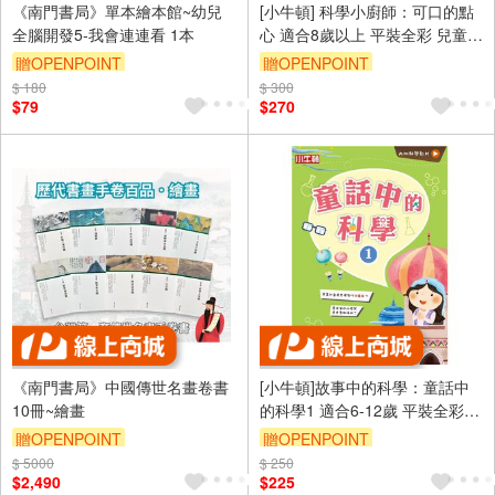
《南門書局》單本繪本館~幼兒
[小牛頓] 科學小廚師：可口的點
全腦開發5-我會連連看 1本
心 適合8歲以上 平裝全彩 兒童漫
畫科學烹飪書
贈OPENPOINT
贈OPENPOINT
$ 180
$ 300
$79
$270
《南門書局》中國傳世名畫卷書
[小牛頓]故事中的科學：童話中
10冊~繪畫
的科學1 適合6-12歲 平裝全彩
搭科學影片隨掃隨看
贈OPENPOINT
贈OPENPOINT
$ 5000
$ 250
$2,490
$225