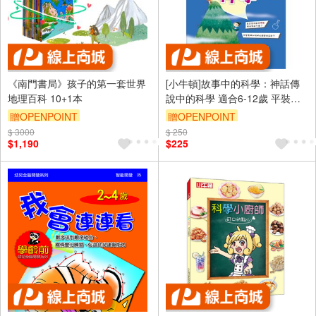
《南門書局》孩子的第一套世界
[小牛頓]故事中的科學：神話傳
地理百科 10+1本
說中的科學 適合6-12歲 平裝全
彩 搭科學影片隨掃隨看
贈OPENPOINT
贈OPENPOINT
$ 3000
$ 250
$1,190
$225