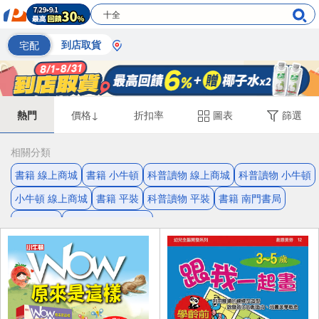
宅配
到店取貨
熱門
價格↓
折扣率
圖表
篩選
相關分類
書籍 線上商城
書籍 小牛頓
科普讀物 線上商城
科普讀物 小牛頓
小牛頓 線上商城
書籍 平裝
科普讀物 平裝
書籍 南門書局
科學 書籍
南門書局 線上商城