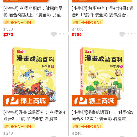
[小牛頓] 科學小廚師：健康的早
[小牛頓] 故事中的科學(共4冊) 適
餐 適合8歲以上 平裝全彩 兒童漫
合6-12歲 平裝全彩 故事結合科
畫科學烹飪書
學知識點
贈OPENPOINT
贈OPENPOINT
$ 300
$ 1000
$270
$799
[小牛頓]漫畫成語百科： 科學篇4
[小牛頓]漫畫成語百科： 科學篇3
適合8-12歲 平裝全彩 看漫畫 學
適合8-12歲 平裝全彩 看漫畫 學
成語 懂科學 加倍學習效果
成語 懂科學 加倍學習效果
贈OPENPOINT
贈OPENPOINT
$ 240
$ 240