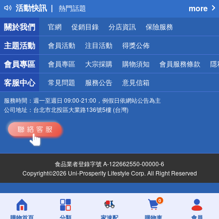
活動快訊
more
熱門話題
銀行優惠
關於我們
官網
促銷目錄
分店資訊
保險服務
偏遠地區配送
詐騙網頁！請小心！
主題活動
會員活動
注目活動
得獎公佈
會員專區
會員專區
大宗採購
購物須知
會員服務條款
隱
客服中心
常見問題
服務公告
意見信箱
服務時間：
週一至週日 09:00-21:00，例假日依網站公告為主
公司地址：
台北市北投區大業路136號5樓 (台灣)
食品業者登錄字號 A-122662550-00000-6
Copyright©2026 Uni-Prosperity Lifestyle Corp. All Right Reserved
0
購物首頁
分類
家速配
購物車
會員