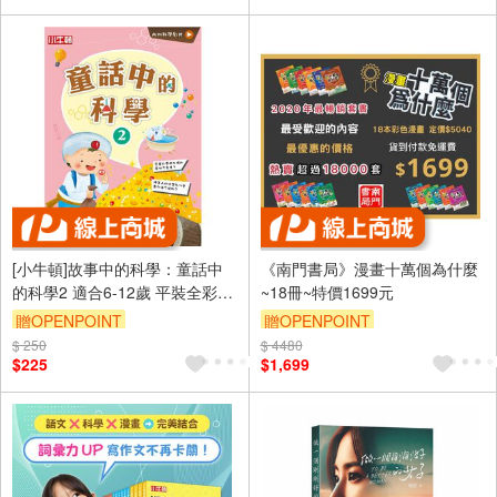
[小牛頓]故事中的科學：童話中
《南門書局》漫畫十萬個為什麼
的科學2 適合6-12歲 平裝全彩
~18冊~特價1699元
搭科學影片隨掃隨看
贈OPENPOINT
贈OPENPOINT
$ 250
$ 4480
$225
$1,699