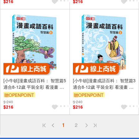
$216
$216
[小牛頓]漫畫成語百科： 智慧篇5
[小牛頓]漫畫成語百科： 智慧篇3
適合8-12歲 平裝全彩 看漫畫 學
適合8-12歲 平裝全彩 看漫畫 學
成語 懂科學 加倍學習效果
成語 懂科學 加倍學習效果
贈OPENPOINT
贈OPENPOINT
$ 240
$ 240
$216
$216
偏遠地區配送
1
2
詐騙網頁！請小心！
得獎公告