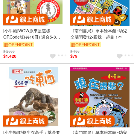
[小牛頓]WOW原來是這樣
《南門書局》單本繪本館~幼兒
QRCode版(共10冊) 適合5-8歲
全腦開發12-跟我一起畫 1本
平裝全彩 大字注音圖解百科
贈OPENPOINT
贈OPENPOINT
$ 2500
$ 180
$1,420
$79
[小牛頓]動物生存高手：就是要
《南門書局》單本繪本館~幼兒