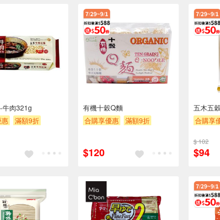
牛肉321g
有機十穀Q麵
五木五穀
優惠
滿額9折
合購享優惠
滿額9折
合購享
券
贈$200
滿額贈券
贈$200
滿額贈
$ 102
$120
$94