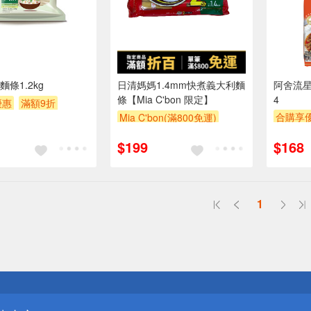
條1.2kg
日清媽媽1.4mm快煮義大利麵
阿舍流星
條【Mia C'bon 限定】
4
優惠
滿額9折
合購享
Mia C'bon(滿800免運)
券
贈$200
滿額贈
滿額折
$199
$168
送
1
請小心！
送