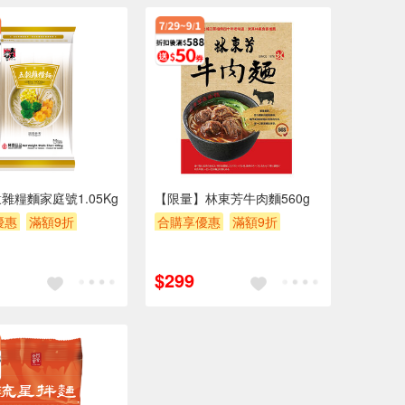
雜糧麵家庭號1.05Kg
【限量】林東芳牛肉麵560g
優惠
滿額9折
合購享優惠
滿額9折
券
贈$200
滿額贈券
贈$200
$299