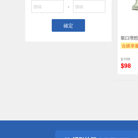
-
確定
龍口理想麵
合購享
滿額贈
$ 106
$98
偏遠地區配
詐騙網頁！
得獎公告
熱門話題
銀行優惠
偏遠地區配