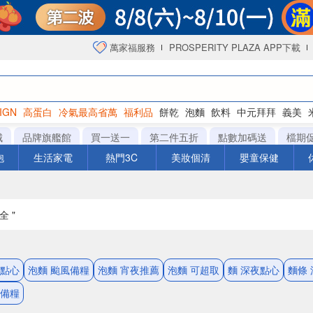
萬家福服務
PROSPERITY PLAZA APP下載
IGN
高蛋白
冷氣最高省萬
福利品
餅乾
泡麵
飲料
中元拜拜
義美
海苔
城
品牌旗艦館
買一送一
第二件五折
點數加碼送
檔期
泡
生活家電
熱門3C
美妝個清
嬰童保健
全 "
夜點心
泡麵 颱風備糧
泡麵 宵夜推薦
泡麵 可超取
麵 深夜點心
麵條
風備糧