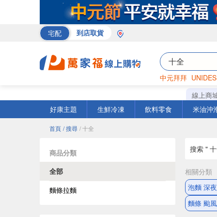
宅配
到店取貨
中元拜拜
UNIDES
巧克力
罐頭
咖啡
線上商
好康主題
生鮮冷凍
飲料零食
米油沖
首頁
/ 搜尋
/ 十全
搜索 " 十
商品分類
全部
相關分類
泡麵 深
麵條拉麵
麵條 颱