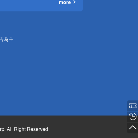
more
公告為主
rp. All Right Reserved