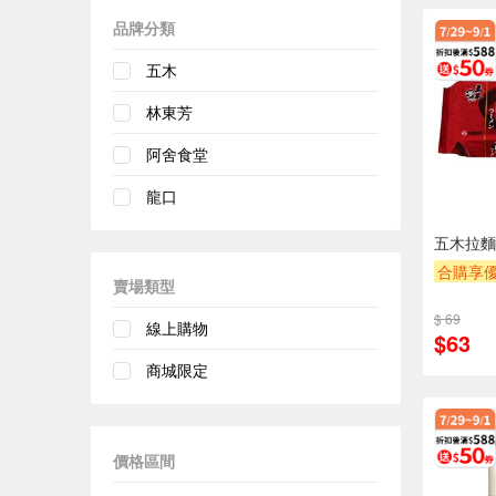
品牌分類
五木
林東芳
阿舍食堂
龍口
五木拉麵-
合購享
賣場類型
滿額贈
$ 69
線上購物
$63
商城限定
價格區間