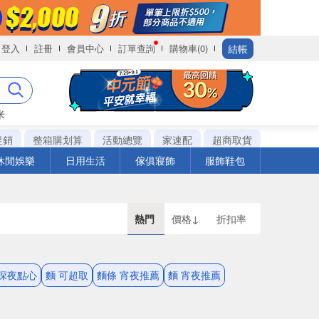
結帳
登入
註冊
會員中心
訂單查詢
購物車(0)
米
促銷
整箱購划算
活動總覽
家速配
超商取貨
休閒娛樂
日用生活
傢俱寢飾
服飾鞋包
熱門
價格↓
折扣率
 深夜點心
麵 可超取
麵條 宵夜推薦
麵 宵夜推薦