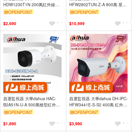
HDW1230T1N 200萬紅外線半
HFW2802TUN-Z-A 800萬 星光
球型網路攝影機 內建收音麥克風
聲音變焦紅外線槍型攝影機
贈OPENPOINT
贈OPENPOINT
$2,690
$10,999
昌運監視器 大華dahua HAC-
昌運監視器 大華dahua DH-IPC-
B2A51N-U-A 500萬槍型紅外線
HFW3441E-S-S2 400萬 紅外線
同軸類比攝影機 內建收音麥克風
槍型網路攝影機 內建麥克風
贈OPENPOINT
贈OPENPOINT
POE
$1,890
$3,990