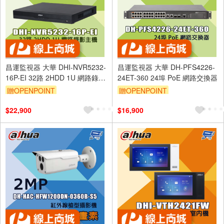
昌運監視器 大華 DHI-NVR5232-
昌運監視器 大華 DH-PFS4226-
16P-EI 32路 2HDD 1U 網路錄影
24ET-360 24埠 PoE 網路交換器
主機
贈OPENPOINT
贈OPENPOINT
$22,900
$16,900