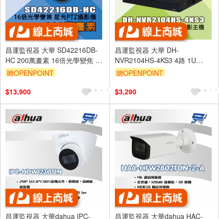
昌運監視器 大華 SD42216DB-
昌運監視器 大華 DH-
HC 200萬畫素 16倍光學變焦 星
NVR2104HS-4KS3 4路 1U
光PTZ攝影機
1HDD 網路NVR 錄影主機
贈OPENPOINT
贈OPENPOINT
$13,900
$3,290
昌運監視器 大華dahua IPC-
昌運監視器 大華dahua HAC-