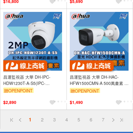
$16,800
$5,690
昌運監視器 大華 DH-IPC-
昌運監視器 大華 DH-HAC-
HDW1230T-A-S5(IPC-
HFW1500CMN-A 500萬畫素 星
HDW1230T1-A) 200萬 紅外線
光 HDCVI 紅外子彈攝影機
贈OPENPOINT
贈OPENPOINT
定焦半球網路攝影機
$2,890
$1,490
偏遠地區配送
1
2
3
4
5
6
7
詐騙網頁！請小心！
得獎公告