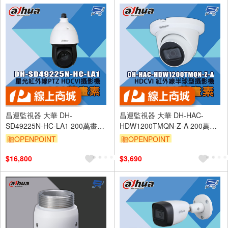
昌運監視器 大華 DH-
昌運監視器 大華 DH-HAC-
SD49225N-HC-LA1 200萬畫素
HDW1200TMQN-Z-A 200萬畫
星光紅外線PTZ HDCVI攝影機
素 HDCVI 紅外線半球型攝影機
贈OPENPOINT
贈OPENPOINT
$16,800
$3,690