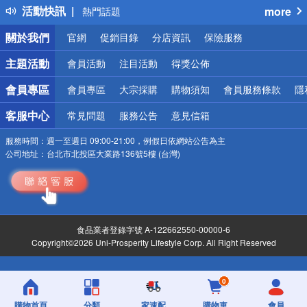
活動快訊
more
熱門話題
銀行優惠
關於我們
官網
促銷目錄
分店資訊
保險服務
偏遠地區配送
詐騙網頁！請小心！
主題活動
會員活動
注目活動
得獎公佈
會員專區
會員專區
大宗採購
購物須知
會員服務條款
隱
客服中心
常見問題
服務公告
意見信箱
服務時間：
週一至週日 09:00-21:00，例假日依網站公告為主
公司地址：
台北市北投區大業路136號5樓 (台灣)
食品業者登錄字號 A-122662550-00000-6
Copyright©2026 Uni-Prosperity Lifestyle Corp. All Right Reserved
0
購物首頁
分類
家速配
購物車
會員