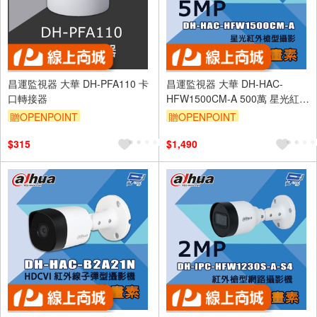
昌運監視器 大華 DH-PFA110 卡
昌運監視器 大華 DH-HAC-
口轉接器
HFW1500CM-A 500萬 星光紅外
槍型攝影機
贈OPENPOINT
贈OPENPOINT
$315
$1,490