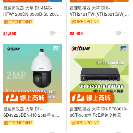
昌運監視器 大華 DH-HAC-
昌運監視器 大華 DHI-
HFW1200DN-0360B-S5 200萬
VTH2421FW (VTH2621G(W)-
P) 7吋觸控式保全影像 IP 室內機
紅外線槍型攝影機
贈OPENPOINT
贈OPENPOINT
$1,890
$8,490
昌運監視器 大華 DH-
昌運監視器 大華 DH-PFS3010-
SD49225DBN-HC 25倍星光紅
8GT-96 8埠 PoE網路交換器
外線HDCVI PTZ攝影機 200萬畫
贈OPENPOINT
贈OPENPOINT
素