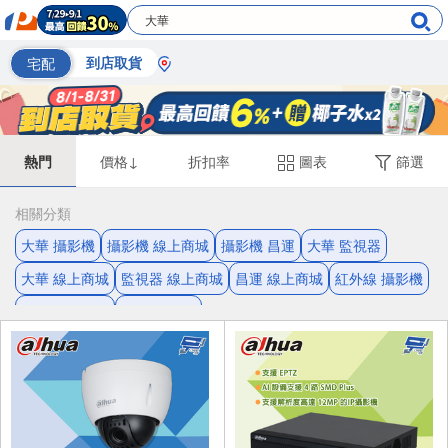
宅配
到店取貨
熱門
價格↓
折扣率
圖表
篩選
相關分類
大華 攝影機
攝影機 線上商城
攝影機 昌運
大華 監視器
大華 線上商城
監視器 線上商城
昌運 線上商城
紅外線 攝影機
監視器 紅外線
攝影機 IP67