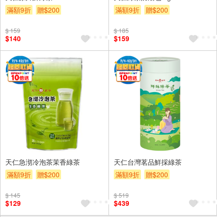
滿額9折
贈$200
滿額9折
贈$200
$ 159
$ 185
$140
$159
天仁急沏冷泡茶茉香綠茶
天仁台灣茗品鮮採綠茶
滿額9折
贈$200
滿額9折
贈$200
$ 145
$ 519
$129
$439