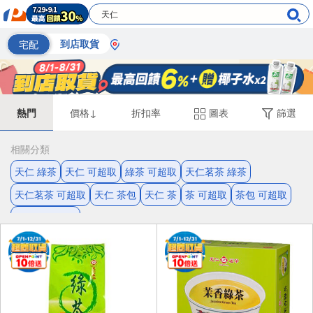
宅配
到店取貨
熱門
價格↓
折扣率
圖表
篩選
相關分類
天仁 綠茶
天仁 可超取
綠茶 可超取
天仁茗茶 綠茶
天仁茗茶 可超取
天仁 茶包
天仁 茶
茶 可超取
茶包 可超取
天仁茗茶 茶包