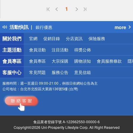
偏遠地區配送
詐騙網頁！請小心！
1
得獎公告
熱門話題
活動快訊
more
銀行優惠
偏遠地區配送
關於我們
官網
促銷目錄
分店資訊
保險服務
詐騙網頁！請小心！
主題活動
會員活動
注目活動
得獎公佈
會員專區
會員專區
大宗採購
購物須知
會員服務條款
隱
客服中心
常見問題
服務公告
意見信箱
服務時間：
週一至週日 09:00-21:00，例假日依網站公告為主
公司地址：
台北市北投區大業路136號5樓 (台灣)
食品業者登錄字號 A-122662550-00000-6
Copyright©2026 Uni-Prosperity Lifestyle Corp. All Right Reserved