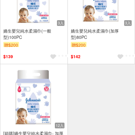
3入
3入
嬌生嬰兒純水柔濕巾(一般
嬌生嬰兒純水柔濕巾(加厚
型)100PC
型)80PC
贈$200
贈$200
$139
$142
12入
[箱購]嬌生嬰兒純水柔濕巾- 加厚