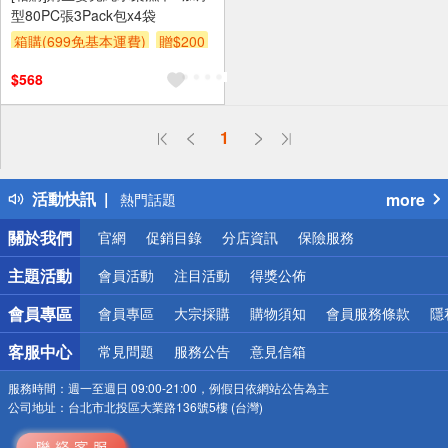
型80PC張3Pack包x4袋
箱購(699免基本運費)
贈$200
$568
偏遠地區配送
1
詐騙網頁！請小心！
得獎公告
活動快訊
more
熱門話題
銀行優惠
關於我們
官網
促銷目錄
分店資訊
保險服務
偏遠地區配送
詐騙網頁！請小心！
主題活動
會員活動
注目活動
得獎公佈
會員專區
會員專區
大宗採購
購物須知
會員服務條款
隱
客服中心
常見問題
服務公告
意見信箱
服務時間：
週一至週日 09:00-21:00，例假日依網站公告為主
公司地址：
台北市北投區大業路136號5樓 (台灣)