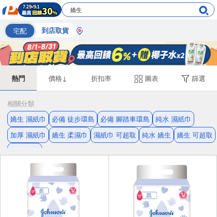
宅配
到店取貨
熱門
價格↓
折扣率
圖表
篩選
相關分類
嬌生 濕紙巾
必備 徒步環島
必備 腳踏車環島
純水 濕紙巾
加厚 濕紙巾
嬌生 柔濕巾
濕紙巾 可超取
純水 嬌生
嬌生 可超取
加厚 嬌生