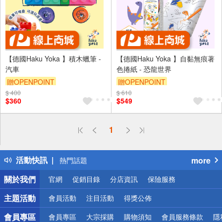
【德國Haku Yoka 】積木蠟筆 -
【德國Haku Yoka 】自黏無痕著
汽車
色捲紙 - 恐龍世界
贈OPENPOINT
贈OPENPOINT
$ 400
$ 610
$360
$549
偏遠地區配送
1
詐騙網頁！請小心！
得獎公告
活動快訊
more
熱門話題
銀行優惠
關於我們
官網
促銷目錄
分店資訊
保險服務
偏遠地區配送
詐騙網頁！請小心！
主題活動
會員活動
注目活動
得獎公佈
會員專區
會員專區
大宗採購
購物須知
會員服務條款
隱