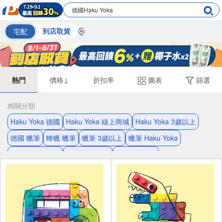
宅配
到店取貨
熱門
價格↓
折扣率
圖表
篩選
相關分類
Haku Yoka 德國
Haku Yoka 線上商城
Haku Yoka 3歲以上
德國 蠟筆
蜂蠟 蠟筆
蠟筆 3歲以上
蠟筆 Haku Yoka
Haku Yoka 蜂蠟
蠟筆 線上商城
蜂蠟 3歲以上