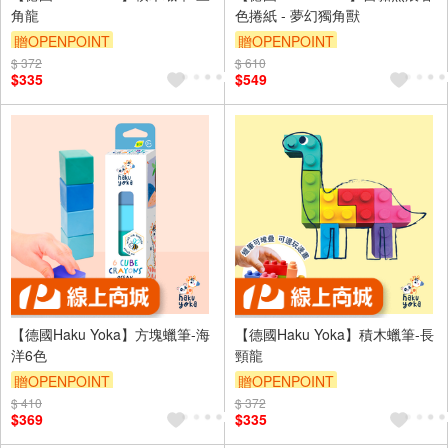
角龍
色捲紙 - 夢幻獨角獸
贈OPENPOINT
贈OPENPOINT
$ 372
$ 610
$335
$549
【德國Haku Yoka】方塊蠟筆-海
【德國Haku Yoka】積木蠟筆-長
洋6色
頸龍
贈OPENPOINT
贈OPENPOINT
$ 410
$ 372
$369
$335