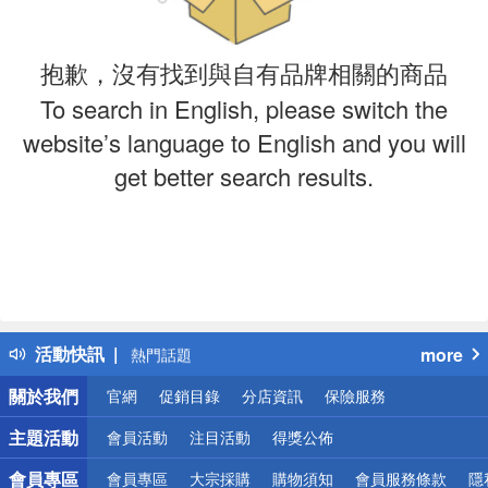
抱歉，沒有找到與自有品牌相關的商品
To search in English, please switch the
website’s language to English and you will
get better search results.
偏遠地區配送
詐騙網頁！請小心！
得獎公告
活動快訊
more
熱門話題
銀行優惠
關於我們
官網
促銷目錄
分店資訊
保險服務
偏遠地區配送
詐騙網頁！請小心！
主題活動
會員活動
注目活動
得獎公佈
會員專區
會員專區
大宗採購
購物須知
會員服務條款
隱