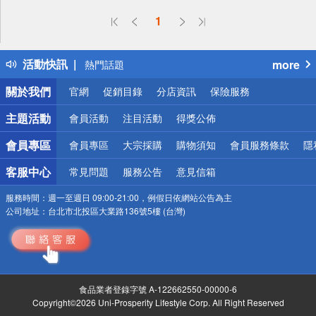
偏遠地區配送
1
詐騙網頁！請小心！
得獎公告
活動快訊
more
熱門話題
銀行優惠
關於我們
官網
促銷目錄
分店資訊
保險服務
偏遠地區配送
詐騙網頁！請小心！
主題活動
會員活動
注目活動
得獎公佈
會員專區
會員專區
大宗採購
購物須知
會員服務條款
隱
客服中心
常見問題
服務公告
意見信箱
服務時間：
週一至週日 09:00-21:00，例假日依網站公告為主
公司地址：
台北市北投區大業路136號5樓 (台灣)
食品業者登錄字號 A-122662550-00000-6
Copyright©2026 Uni-Prosperity Lifestyle Corp. All Right Reserved