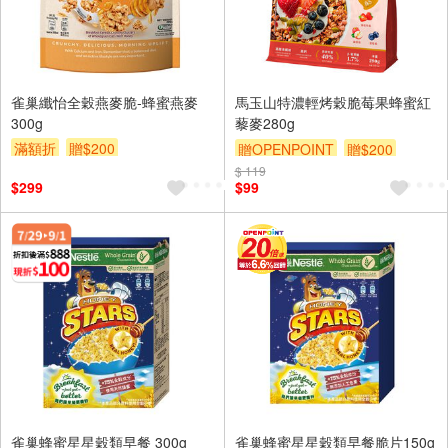
雀巢纖怡全穀燕麥脆-蜂蜜燕麥
馬玉山特濃輕烤穀脆莓果蜂蜜紅
300g
藜麥280g
滿額折
贈$200
贈OPENPOINT
贈$200
$ 119
$299
$99
雀巢蜂蜜星星穀類早餐 300g
雀巢蜂蜜星星穀類早餐脆片150g