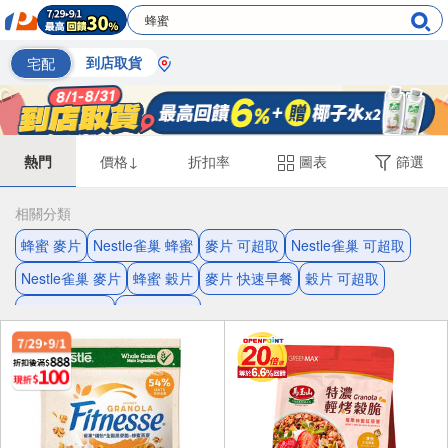
宅配
到店取貨
熱門
價格↓
折扣率
圖表
篩選
相關分類
蜂蜜 麥片
Nestle雀巢 蜂蜜
麥片 可超取
Nestle雀巢 可超取
Nestle雀巢 麥片
蜂蜜 穀片
麥片 快速早餐
穀片 可超取
家樂氏 纖穀脆
家樂氏 麥片