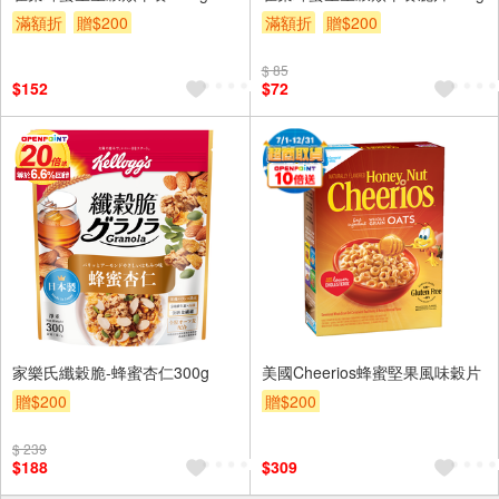
滿額折
贈$200
滿額折
贈$200
$ 85
$152
$72
家樂氏纖穀脆-蜂蜜杏仁300g
美國Cheerios蜂蜜堅果風味穀片
贈$200
贈$200
$ 239
$188
$309