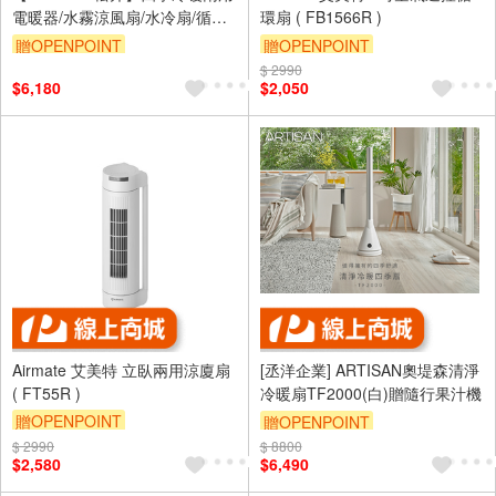
電暖器/水霧涼風扇/水冷扇/循環
環扇 ( FB1566R )
扇(SG-235ACW)
贈OPENPOINT
贈OPENPOINT
$ 2990
$6,180
$2,050
Airmate 艾美特 立臥兩用涼廈扇
[丞洋企業] ARTISAN奧堤森清淨
( FT55R )
冷暖扇TF2000(白)贈隨行果汁機
贈OPENPOINT
贈OPENPOINT
$ 2990
$ 8800
$2,580
$6,490