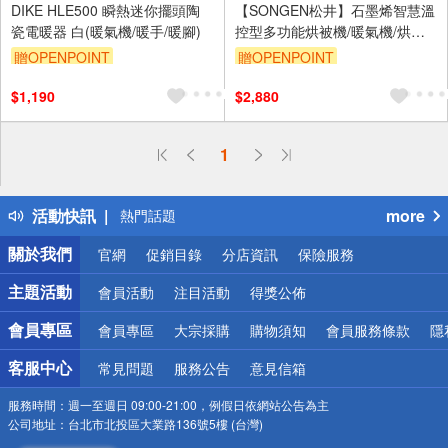
DIKE HLE500 瞬熱迷你擺頭陶
【SONGEN松井】石墨烯智慧溫
瓷電暖器 白(暖氣機/暖手/暖腳)
控型多功能烘被機/暖氣機/烘衣
機/烘鞋機(SG-NB02(W))(附贈烘
贈OPENPOINT
贈OPENPOINT
鞋管)
$1,190
$2,880
偏遠地區配送
1
詐騙網頁！請小心！
得獎公告
活動快訊
more
熱門話題
銀行優惠
關於我們
官網
促銷目錄
分店資訊
保險服務
偏遠地區配送
詐騙網頁！請小心！
主題活動
會員活動
注目活動
得獎公佈
會員專區
會員專區
大宗採購
購物須知
會員服務條款
隱
客服中心
常見問題
服務公告
意見信箱
服務時間：
週一至週日 09:00-21:00，例假日依網站公告為主
公司地址：
台北市北投區大業路136號5樓 (台灣)