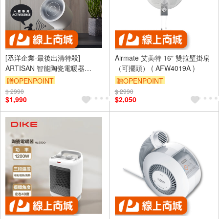
[丞洋企業-最後出清特殺]
Airmate 艾美特 16" 雙拉壁掛扇
ARTISAN 智能陶瓷電暖器
（可擺頭） ( AFW4019A )
(HT1200)
贈OPENPOINT
贈OPENPOINT
$ 2990
$ 2990
$1,990
$2,050