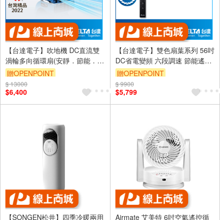
【台達電子】吹地機 DC直流雙
【台達電子】雙色扇葉系列 56吋
渦輪多向循環扇(安靜．節能．大
DC省電變頻 六段調速 節能遙控
風量)
吊扇 (VCA565LT-HEWN)
贈OPENPOINT
贈OPENPOINT
$ 13000
訂單滿999享9折
$ 9900
訂單滿999享9折
$6,400
$5,799
【SONGEN松井】四季冷暖兩用
Airmate 艾美特 6吋空氣遙控循