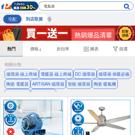
宅配
到店取貨
熱門
價格↓
折扣率
圖表
篩選
相關分類
循環扇 線上商城
電暖器 線上商城
DC 循環扇
循環扇 保暖必備
陶瓷 電暖器
ARTISAN 循環扇
智能 循環扇
陶瓷 暖氣機
無葉 循環扇
暖風 循環扇