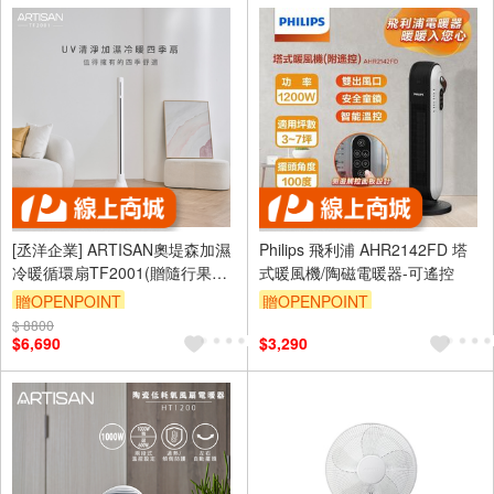
[丞洋企業] ARTISAN奧堤森加濕
Philips 飛利浦 AHR2142FD 塔
冷暖循環扇TF2001(贈隨行果汁
式暖風機/陶磁電暖器-可遙控
機)
贈OPENPOINT
贈OPENPOINT
$ 8800
$6,690
$3,290