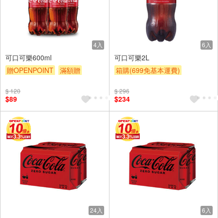
4入
6入
可口可樂600ml
可口可樂2L
贈OPENPOINT
滿額贈
箱購(699免基本運費)
滿額9折
贈$200
贈OPENPOINT
滿額贈
$ 120
$ 296
滿額9折
贈$200
$89
$234
24入
6入