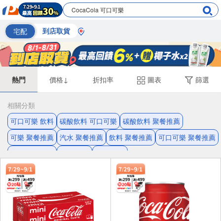
宅配
到店取貨
熱門
價格↓
折扣率
圖表
篩選
相關分類
可口可樂 飲料
碳酸飲料 可口可樂
碳酸飲料 聚餐推薦
可樂 聚餐推薦
汽水 聚餐推薦
飲料 聚餐推薦
可口可樂 聚餐推薦
可口可樂 汽水
無糖 可樂
無糖 汽水