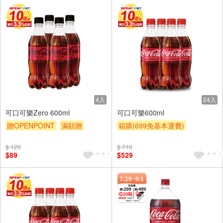
4入
24入
可口可樂Zero 600ml
可口可樂600ml
贈OPENPOINT
滿額贈
箱購(699免基本運費)
滿額9折
贈$200
贈OPENPOINT
滿額贈
$ 120
$ 710
滿額9折
贈$200
$89
$529