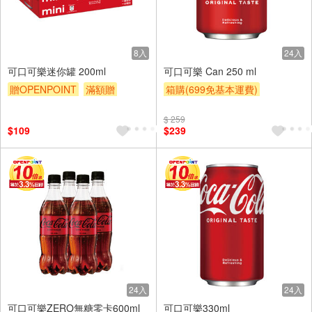
8入
24入
可口可樂迷你罐 200ml
可口可樂 Can 250 ml
贈OPENPOINT
滿額贈
箱購(699免基本運費)
滿額9折
贈$200
贈OPENPOINT
滿額贈
$ 259
滿額9折
贈$200
$109
$239
24入
24入
可口可樂ZERO無糖零卡600ml
可口可樂330ml