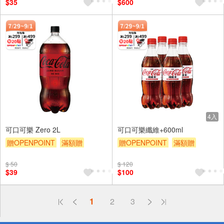
$35
$600
4入
可口可樂 Zero 2L
可口可樂纖維+600ml
贈OPENPOINT
滿額贈
贈OPENPOINT
滿額贈
滿額9折
贈$200
滿額9折
贈$200
$ 50
$ 120
$39
$100
偏遠地區配送
1
2
3
詐騙網頁！請小心！
得獎公告