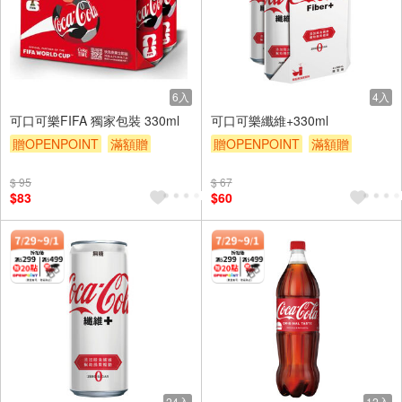
6入
4入
可口可樂FIFA 獨家包裝 330ml
可口可樂纖維+330ml
贈OPENPOINT
滿額贈
贈OPENPOINT
滿額贈
滿額9折
贈$200
滿額9折
贈$200
$ 95
$ 67
$83
$60
24入
12入