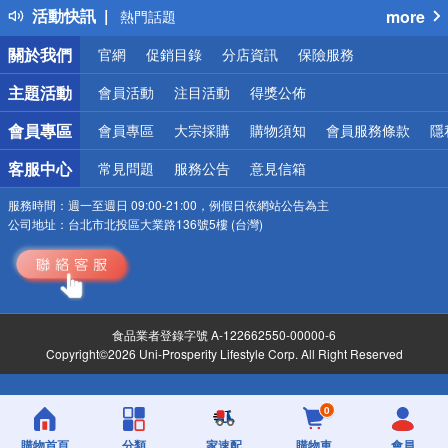
活動快訊
more
熱門話題
銀行優惠
關於我們
官網
促銷目錄
分店資訊
保險服務
偏遠地區配送
詐騙網頁！請小心！
主題活動
會員活動
注目活動
得獎公佈
會員專區
會員專區
大宗採購
購物須知
會員服務條款
隱
客服中心
常見問題
服務公告
意見信箱
服務時間：
週一至週日 09:00-21:00，例假日依網站公告為主
公司地址：
台北市北投區大業路136號5樓 (台灣)
食品業者登錄字號 A-122662550-00000-6
Copyright©2026 Uni-Prosperity Lifestyle Corp. All Right Reserved
0
購物首頁
分類
家速配
購物車
會員