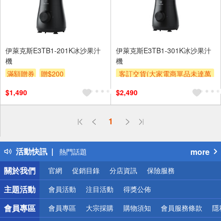
伊萊克斯E3TB1-201K冰沙果汁
伊萊克斯E3TB1-301K冰沙果汁
機
機
滿額贈券
贈$200
客訂交貨(大家電商單品未達萬
元需加收$300-500,部分安裝跨
$1,490
$2,490
區費另計,實際收費以專人聯絡
報價為主)
滿額贈券
偏遠地區配送
1
詐騙網頁！請小心！
得獎公告
活動快訊
more
熱門話題
銀行優惠
關於我們
官網
促銷目錄
分店資訊
保險服務
偏遠地區配送
詐騙網頁！請小心！
主題活動
會員活動
注目活動
得獎公佈
會員專區
會員專區
大宗採購
購物須知
會員服務條款
隱