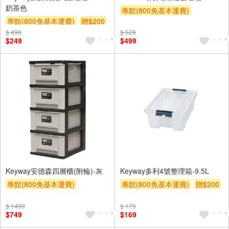
奶茶色
專館(800免基本運費)
專館(800免基本運費)
贈$200
滿額贈券
贈$200
$ 498
$ 529
$249
$499
Keyway安德森四層櫃(附輪)-灰
Keyway多利4號整理箱-9.5L
專館(800免基本運費)
專館(800免基本運費)
贈$200
另計大材積物流處理費$10
$ 1499
$ 179
贈$200
$749
$169