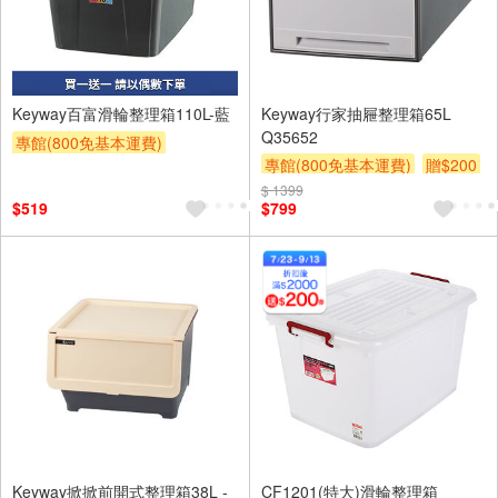
Keyway百富滑輪整理箱110L-藍
Keyway行家抽屜整理箱65L
Q35652
專館(800免基本運費)
專館(800免基本運費)
贈$200
買一送一
贈$200
$ 1399
$519
$799
Keyway掀掀前開式整理箱38L -
CF1201(特大)滑輪整理箱