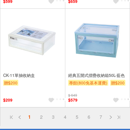
$599
$659
CK-11單抽收納盒
經典五開式摺疊收納箱50L-藍色
贈$200
專館(800免基本運費)
贈$200
$ 649
$209
$579
偏遠地區配送
1
2
3
4
5
6
7
詐騙網頁！請小心！
得獎公告