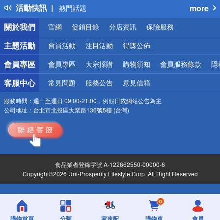
活動快訊
more
熱門話題
銀行優惠
關於我們
官網
促銷目錄
分店資訊
保險服務
偏遠地區配送
詐騙網頁！請小心！
主題活動
會員活動
注目活動
得獎公佈
會員專區
會員專區
大宗採購
購物須知
會員服務條款
隱
客服中心
常見問題
服務公告
意見信箱
服務時間：
週一至週日 09:00-21:00，例假日依網站公告為主
公司地址：
台北市北投區大業路136號5樓 (台灣)
食品業者登錄字號 A-122662550-00000-6
Copyright©2026 Uni-Prosperity Lifestyle Corp. All Right Reserved
0
購物首頁
分類
家速配
購物車
會員