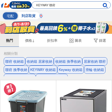
宅配
到店取貨
熱門
價格↓
折扣率
圖表
篩選
相關分類
聯府 收納箱
收納箱 居家收納
收納箱 換季收納
居家收納 聯府
聯府 換季收納
KEYWAY 收納箱
Keyway 收納箱
滑輪 收納箱
居家收納 KEYWAY
KEYWAY 換季收納