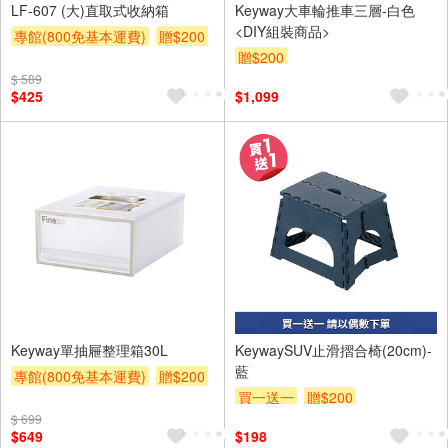
LF-607 (大)直取式收納箱
Keyway大車輪推車三層-白色
<DIY組裝商品>
專館(800免基本運費)
贈$200
贈$200
$ 589
$425
$1,099
Keyway單抽屜整理箱30L
KeywaySUV止滑摺合椅(20cm)-
藍
專館(800免基本運費)
贈$200
買一送一
贈$200
$ 699
$649
$198