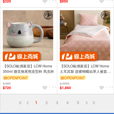
$320
$950
【SOLO歐洲家居】LCW Home
【SOLO歐洲家居】LCW Home
350ml 微笑無尾熊造型杯 馬克杯
土耳其製 甜蜜蝴蝶結單人被套枕
套組 兒童 160x220cm
贈OPENPOINT
贈OPENPOINT
$ 880
$ 2250
$720
$1,860
偏遠地區配送
1
2
3
4
5
詐騙網頁！請小心！
得獎公告