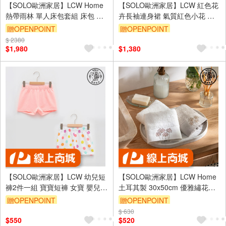
【SOLO歐洲家居】LCW Home
【SOLO歐洲家居】LCW 紅色花
熱帶雨林 單人床包套組 床包 兒
卉長袖連身裙 氣質紅色小花 長
童床包 單人床包 土耳其製造
袖上衣 嬰兒服 寶寶服 女寶童裝
贈OPENPOINT
贈OPENPOINT
100x200cm
土耳其製造
$ 2380
$1,980
$1,380
【SOLO歐洲家居】LCW 幼兒短
【SOLO歐洲家居】LCW Home
褲2件一組 寶寶短褲 女寶 嬰兒服
土耳其製 30x50cm 優雅繡花棉
女孩童裝 土耳其製造
質毛巾三入組 100%純棉 超吸水
贈OPENPOINT
贈OPENPOINT
$ 630
$550
$520