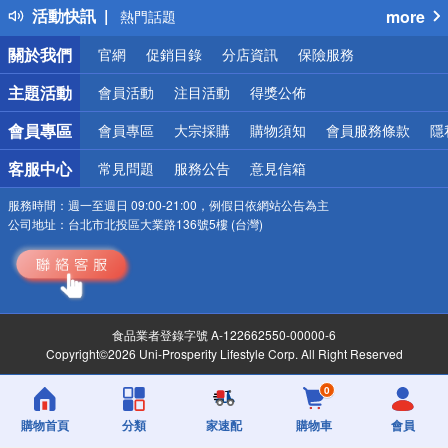
活動快訊
more
熱門話題
銀行優惠
關於我們
官網
促銷目錄
分店資訊
保險服務
偏遠地區配送
詐騙網頁！請小心！
主題活動
會員活動
注目活動
得獎公佈
會員專區
會員專區
大宗採購
購物須知
會員服務條款
隱
客服中心
常見問題
服務公告
意見信箱
服務時間：
週一至週日 09:00-21:00，例假日依網站公告為主
公司地址：
台北市北投區大業路136號5樓 (台灣)
食品業者登錄字號 A-122662550-00000-6
Copyright©2026 Uni-Prosperity Lifestyle Corp. All Right Reserved
0
購物首頁
分類
家速配
購物車
會員