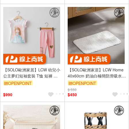
【SOLO歐洲家居】LCW 幼兒小
【SOLO歐洲家居】LCW Home
公主夢幻短袖套裝 T恤 短褲 女
40x60cm 奶油白極簡防滑吸水浴
寶童裝 女孩 純棉圓領 睡衣套組
室地墊 迅速吸乾濕腳
贈OPENPOINT
贈OPENPOINT
童裝 土耳其製造
$ 550
$990
$450