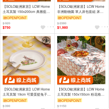
【SOLO歐洲家居】LCW Home
【SOLO歐洲家居】LCW Home
土耳其製 150x200cm 典雅藍瓷
非洲動物園 單人床包套組 床包
風格拼接桌巾
兒童床包 單人床包 土耳其製造
贈OPENPOINT
贈OPENPOINT
100x200cm
$ 920
$ 2380
$750
$1,980
【SOLO歐洲家居】LCW Home
【SOLO歐洲家居】LCW Home
土耳其製 19cm 可愛蛋籃兔子圓
土耳其製 150x150cm 粉花格紋
盤 餐盤 蛋糕盤 甜點盤 點心盤
純棉桌布 桌巾 居家裝飾
贈OPENPOINT
贈OPENPOINT
$ 390
$ 1150