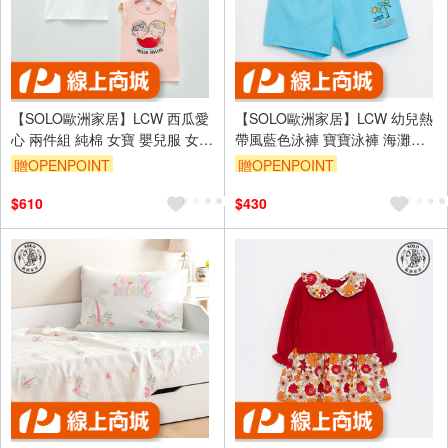
【SOLO歐洲家居】LCW 西瓜愛
【SOLO歐洲家居】LCW 幼兒熱
心 兩件組 純棉 女寶 嬰兒服 女孩
帶風藍色泳褲 寶寶泳褲 海灘戲
童裝 寶寶上衣 短袖 T恤 土耳其
水裝 土耳其製造
贈OPENPOINT
贈OPENPOINT
製造
$610
$430