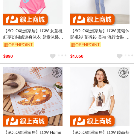
【SOLO歐洲家居】LCW 女童桃
【SOLO歐洲家居】LCW 寬鬆休
紅夢幻蝴蝶連身泳衣 兒童泳裝
閒襯衫 花襯衫 長袖 流行女裝 時
沙灘泳裝 快乾材質 土耳其製造
裝 土耳其製造
贈OPENPOINT
贈OPENPOINT
$890
$1,050
【SOLO歐洲家居】LCW Home
【SOLO歐洲家居】LCW 時尚藝