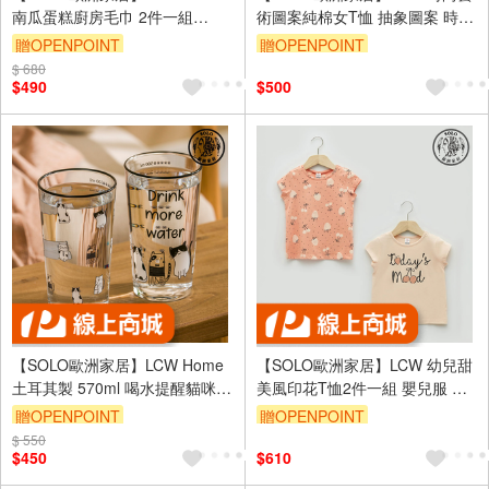
南瓜蛋糕廚房毛巾 2件一組
術圖案純棉女T恤 抽象圖案 時尚
40x60cm 100%純棉 土耳其製造
藝術風 短袖上衣
贈OPENPOINT
贈OPENPOINT
$ 680
$490
$500
【SOLO歐洲家居】LCW Home
【SOLO歐洲家居】LCW 幼兒甜
土耳其製 570ml 喝水提醒貓咪插
美風印花T恤2件一組 嬰兒服 寶
畫玻璃水杯雙入組 水杯 果汁杯 2
寶童裝 女孩好朋友 土耳其製造
贈OPENPOINT
贈OPENPOINT
杯一組
$ 550
$450
$610