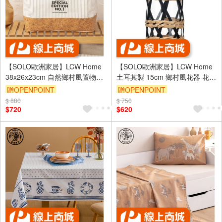
【SOLO歐洲家居】LCW Home
【SOLO歐洲家居】LCW Home
38x26x23cm 自然鄉村風置物籃
土耳其製 15cm 鄉村風花器 花瓶
收納 衣服收納 浴室用品
擺件 擺飾 拍攝道具 居家裝飾
贈OPENPOINT
贈OPENPOINT
$ 880
$ 750
$720
$620