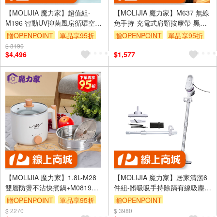
【MOLIJIA 魔力家】超值組-
【MOLIJIA 魔力家】M637 無線
M196 智動UV抑菌風扇循環空氣
免手持-充電式肩頸按摩帶-黑曜
清淨機-雲岩白
藍
贈OPENPOINT
單品享95折
贈OPENPOINT
單品享95折
$ 8190
$4,496
$1,577
【MOLIJIA 魔力家】1.8L-M28
【MOLIJIA 魔力家】居家清潔6
雙層防燙不沾快煮鍋+M0819不
件組-髒吸吸手持除蹣有線吸塵
鏽鋼蒸籠-簡約白
器-雪白紫
贈OPENPOINT
單品享95折
贈OPENPOINT
$ 2270
$ 3980