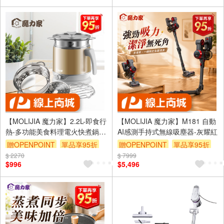
【MOLIJIA 魔力家】2.2L-即食行
【MOLIJIA 魔力家】M181 自動
熱-多功能美食料理電火快煮鍋
AI感測手持式無線吸塵器-灰耀紅
+M0819分離式蒸具三件套-香檳
贈OPENPOINT
單品享95折
贈OPENPOINT
單品享95折
金
$ 2270
$ 7999
$996
$5,496