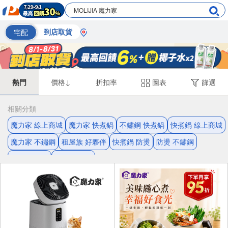
宅配
到店取貨
熱門
價格↓
折扣率
圖表
篩選
相關分類
魔力家 線上商城
魔力家 快煮鍋
不鏽鋼 快煮鍋
快煮鍋 線上商城
魔力家 不鏽鋼
租屋族 好夥伴
快煮鍋 防燙
防燙 不鏽鋼
防燙 魔力家
不鏽鋼 把手