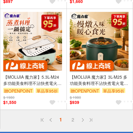
$897
$1,660
【MOLIJIA 魔力家】5.3L-M24
【MOLIJIA 魔力家】3L-M25 多
多功能美食料理不沾快煮電火電
功能美食料理不沾快煮電火電湯
湯蒸鮮鍋+不鏽鋼蒸片-馬卡龍綠
鍋-石墨綠
贈OPENPOINT
單品享95折
贈OPENPOINT
單品享95折
$ 1980
$ 1980
$1,550
$939
偏遠地區配送
1
2
詐騙網頁！請小心！
得獎公告