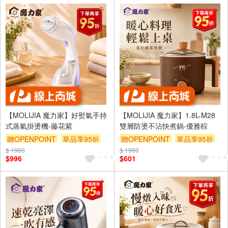
【MOLIJIA 魔力家】好熨氣手持
【MOLIJIA 魔力家】1.8L-M28
式蒸氣掛燙機-藤花紫
雙層防燙不沾快煮鍋-優雅棕
贈OPENPOINT
單品享95折
贈OPENPOINT
單品享95折
$ 1980
$ 1980
$996
$601