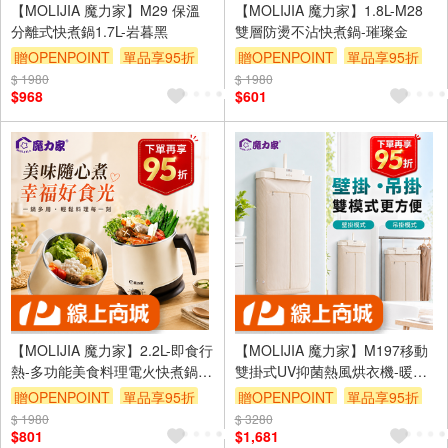
【MOLIJIA 魔力家】M29 保溫
【MOLIJIA 魔力家】1.8L-M28
分離式快煮鍋1.7L-岩暮黑
雙層防燙不沾快煮鍋-璀璨金
贈OPENPOINT
單品享95折
贈OPENPOINT
單品享95折
$ 1980
$ 1980
$968
$601
【MOLIJIA 魔力家】2.2L-即食行
【MOLIJIA 魔力家】M197移動
熱-多功能美食料理電火快煮鍋-
雙掛式UV抑菌熱風烘衣機-暖霧
月牙白
白
贈OPENPOINT
單品享95折
贈OPENPOINT
單品享95折
$ 1980
$ 3280
$801
$1,681