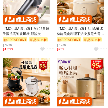
【MOLIJIA 魔力家】M195負離
【MOLIJIA 魔力家】3L-M25 多
子恆溫高速吹風機-靜謐灰
功能美食料理不沾快煮電火電湯
鍋-玫瑰白
贈OPENPOINT
單品享95折
贈OPENPOINT
單品享95折
$ 3990
$ 1980
$1,392
$939