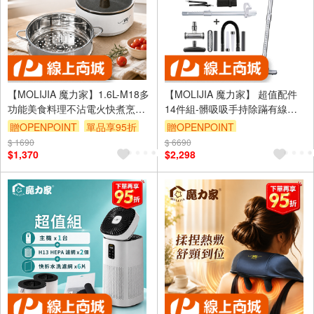
【MOLIJIA 魔力家】1.6L-M18多
【MOLIJIA 魔力家】 超值配件
功能美食料理不沾電火快煮烹飪
14件組-髒吸吸手持除蹣有線吸
鍋+M1812不鏽鋼蒸籠-白木紋
塵器-雪白紫
贈OPENPOINT
單品享95折
贈OPENPOINT
$ 1690
$ 6690
$1,370
$2,298