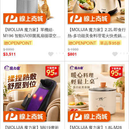
【MOLIJIA 魔力家】單機組-
【MOLIJIA 魔力家】2.2L-即食行
M196 智動UV抑菌風扇循環空氣
熱-多功能美食料理電火快煮鍋-
清淨機-雲岩白
香檳金
贈OPENPOINT
贈OPENPOINT
單品享95折
$ 6990
$ 1980
$3,511
$801
【MOLIJIA 魔力家】M619摩術
【MOLIJIA 魔力家】1.8L-M28