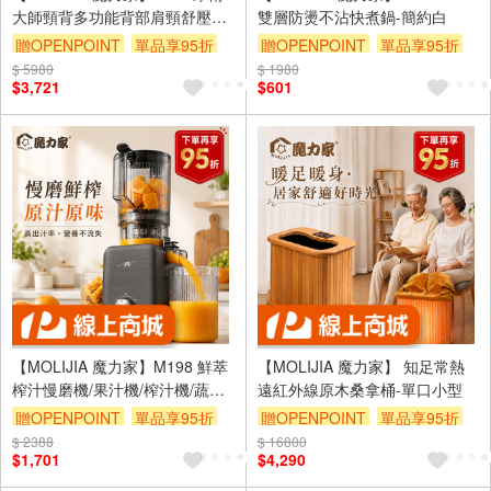
大師頸背多功能背部肩頸舒壓按
雙層防燙不沾快煮鍋-簡約白
摩椅墊-奢華紫
贈OPENPOINT
單品享95折
贈OPENPOINT
單品享95折
$ 5980
$ 1980
$3,721
$601
【MOLIJIA 魔力家】M198 鮮萃
【MOLIJIA 魔力家】 知足常熱
榨汁慢磨機/果汁機/榨汁機/蔬果/
遠紅外線原木桑拿桶-單口小型
免切二段式
贈OPENPOINT
單品享95折
贈OPENPOINT
單品享95折
$ 2388
$ 16800
$1,701
$4,290