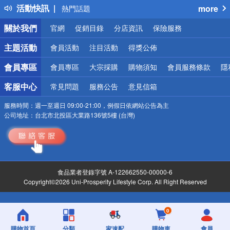
活動快訊
more
熱門話題
銀行優惠
關於我們
官網
促銷目錄
分店資訊
保險服務
偏遠地區配送
詐騙網頁！請小心！
主題活動
會員活動
注目活動
得獎公佈
會員專區
會員專區
大宗採購
購物須知
會員服務條款
隱
客服中心
常見問題
服務公告
意見信箱
服務時間：
週一至週日 09:00-21:00，例假日依網站公告為主
公司地址：
台北市北投區大業路136號5樓 (台灣)
食品業者登錄字號 A-122662550-00000-6
Copyright©2026 Uni-Prosperity Lifestyle Corp. All Right Reserved
0
購物首頁
分類
家速配
購物車
會員