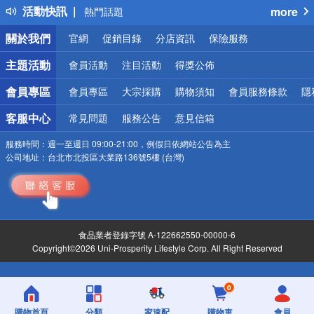
活動快訊
more
熱門話題
銀行優惠
關於我們
官網
促銷目錄
分店資訊
保險服務
偏遠地區配送
詐騙網頁！請小心！
主題活動
會員活動
注目活動
得獎公佈
會員專區
會員專區
大宗採購
購物須知
會員服務條款
隱
客服中心
常見問題
服務公告
意見信箱
服務時間：
週一至週日 09:00-21:00，例假日依網站公告為主
公司地址：
台北市北投區大業路136號5樓 (台灣)
食品業者登錄字號 A-122662550-00000-6
Copyright©2026 Uni-Prosperity Lifestyle Corp. All Right Reserved
0
購物首頁
分類
家速配
購物車
會員