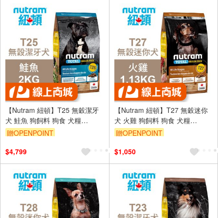
【Nutram 紐頓】T25 無穀潔牙
【Nutram 紐頓】T27 無穀迷你
犬 鮭魚 狗飼料 狗食 犬糧
犬 火雞 狗飼料 狗食 犬糧
11.4KG
1.13KG
贈OPENPOINT
贈OPENPOINT
$4,799
$1,050