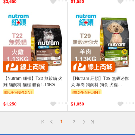
$3,650
$1,550
【Nutram 紐頓】T22 無穀貓 火
【Nutram 紐頓】T29 無穀迷你
雞 貓飼料 貓糧 貓食1.13KG
犬 羊肉 狗飼料 狗食 犬糧
1.13KG
贈OPENPOINT
贈OPENPOINT
$1,250
$1,050
偏遠地區配送
1
2
詐騙網頁！請小心！
得獎公告