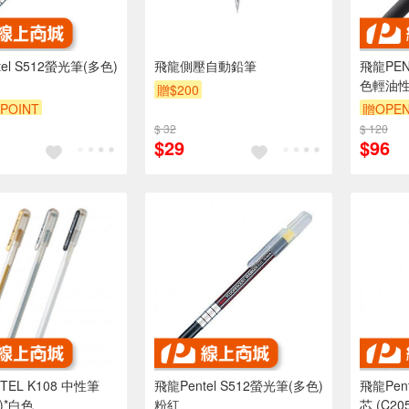
el S512螢光筆(多色)
飛龍側壓自動鉛筆
飛龍PEN
色輕油性
贈$200
(XBXA
POINT
贈OPEN
$ 32
$ 120
$29
$96
TEL K108 中性筆
飛龍Pentel S512螢光筆(多色)
飛龍Pentel 0.5m
)*白色
粉紅
芯 (C205