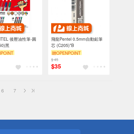
NTEL 後壓油性筆-圓
飛龍Pentel 0.5mm自動鉛筆
50)黑
芯 (C205)*B
POINT
贈OPENPOINT
$ 45
$35
6
7