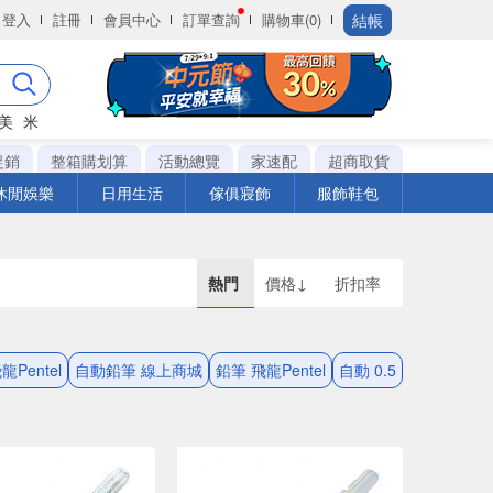
結帳
登入
註冊
會員中心
訂單查詢
購物車(0)
美
米
促銷
整箱購划算
活動總覽
家速配
超商取貨
休閒娛樂
日用生活
傢俱寢飾
服飾鞋包
熱門
價格↓
折扣率
Pentel
自動鉛筆 線上商城
鉛筆 飛龍Pentel
自動 0.5