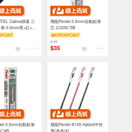
TEL Calme靜暮 三
飛龍Pentel 0.5mm自動鉛筆
筆-0.5mm黑+紅+藍
芯 (C205)*3B
C35)黑桿
POINT
贈OPENPOINT
$ 45
$35
m自動鉛筆
飛龍Pentel K105 Hybird中性
)*4B
筆(多色)紅