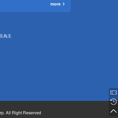
more
公告為主
rp. All Right Reserved