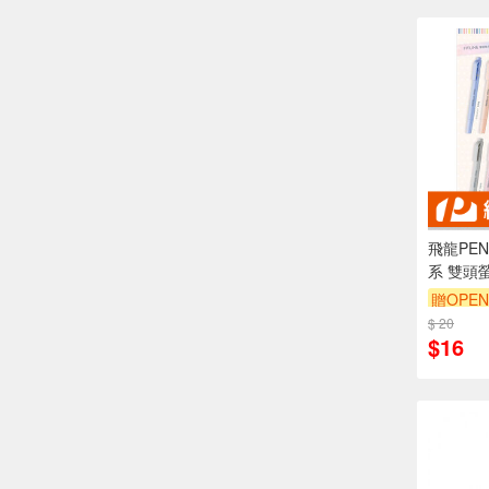
飛龍PENT
系 雙頭螢
天藍
贈OPEN
$ 20
$16