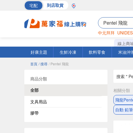
宅配
到店取貨
中元拜拜
UNIDES
海苔
巧克力
罐頭
線上商
好康主題
生鮮冷凍
飲料零食
米油沖
首頁
/ 搜尋
/ Pentel 飛龍
搜索 " Pe
商品分類
全部
相關分類
飛龍Pent
文具用品
自動 鉛筆
膠帶