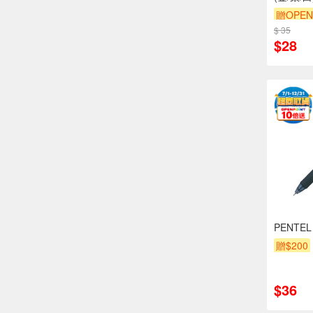
贈OPEN
$ 35
$28
PENTE
贈$200
$36