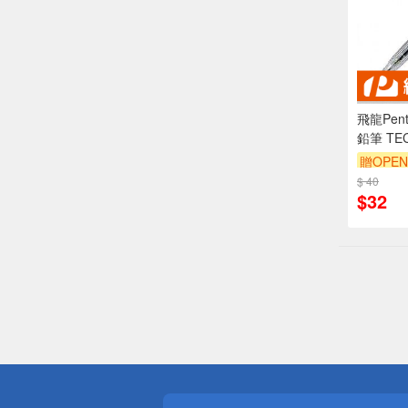
飛龍Pen
鉛筆 TEC
(PD105
贈OPEN
$ 40
$32
偏遠地區配
詐騙網頁！
得獎公告
熱門話題