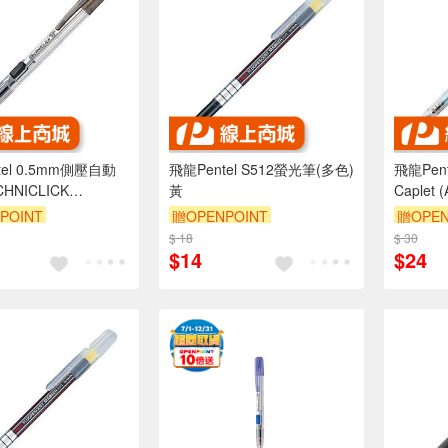
tel 0.5mm側壓自動
飛龍Pentel S512螢光筆(多色)
飛龍Pen
HNICLICK
黃
Caplet 
T)*藍
POINT
贈OPENPOINT
贈OPEN
$ 18
$ 30
$14
$24