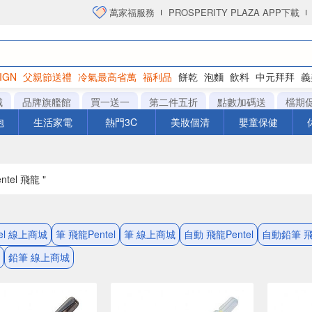
萬家福服務
PROSPERITY PLAZA APP下載
IGN
父親節送禮
冷氣最高省萬
福利品
餅乾
泡麵
飲料
中元拜拜
義
衛生紙
城
品牌旗艦館
買一送一
第二件五折
點數加碼送
檔期
泡
生活家電
熱門3C
美妝個清
嬰童保健
ntel 飛龍 "
el 線上商城
筆 飛龍Pentel
筆 線上商城
自動 飛龍Pentel
自動鉛筆 飛龍
鉛筆 線上商城