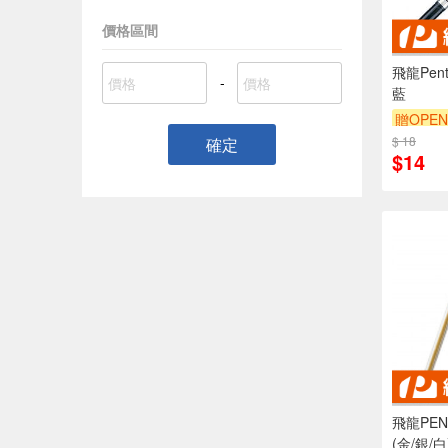
價格區間
飛龍Pent
-
藍
贈OPEN
$ 18
確定
$14
飛龍PEN
(金/銀/白