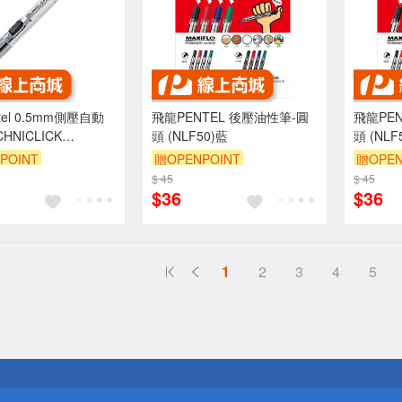
tel 0.5mm側壓自動
飛龍PENTEL 後壓油性筆-圓
飛龍PE
HNICLICK
頭 (NLF50)藍
頭 (NLF
T)*黑
POINT
贈OPENPOINT
贈OPEN
$ 45
$ 45
$36
$36
1
2
3
4
5
送
請小心！