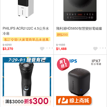
PHILIPS ACR2122C 4.5公升水
飛利浦HD5850智慧變頻電磁爐
冷扇
贈$200
客訂交貨(大家電商單品未達萬
元需加收$300-500,部分安裝跨
$ 4290
$ 1688
$3,270
$1,488
區費另計,實際收費以專人聯絡
報價為主)