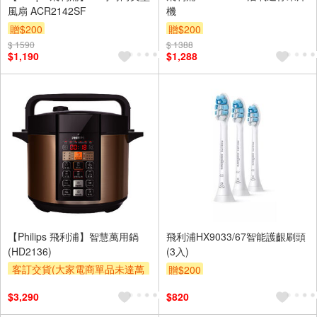
風扇 ACR2142SF
機
贈$200
贈$200
$ 1590
$ 1388
$1,190
$1,288
【Philips 飛利浦】智慧萬用鍋
飛利浦HX9033/67智能護齦刷頭
(HD2136)
(3入)
客訂交貨(大家電商單品未達萬
贈$200
元需加收$300-500,部分安裝跨
$3,290
$820
區費另計,實際收費以專人聯絡
報價為主)