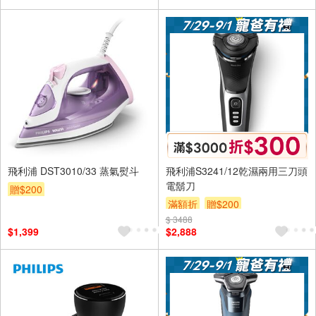
飛利浦 DST3010/33 蒸氣熨斗
飛利浦S3241/12乾濕兩用三刀頭
電鬍刀
贈$200
滿額折
贈$200
$ 3488
$1,399
$2,888