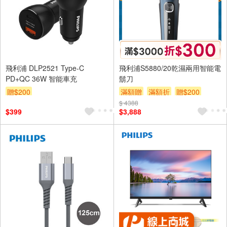
飛利浦 DLP2521 Type-C
飛利浦S5880/20乾濕兩用智能電
PD+QC 36W 智能車充
鬍刀
贈$200
滿額贈
滿額折
贈$200
$ 4388
$399
$3,888