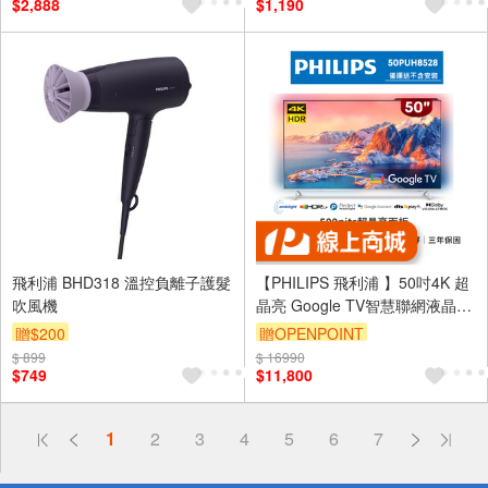
$2,888
$1,190
飛利浦 BHD318 溫控負離子護髮
【PHILIPS 飛利浦 】50吋4K 超
吹風機
晶亮 Google TV智慧聯網液晶顯
示器50PUH8528-福利品
贈$200
贈OPENPOINT
$ 899
$ 16990
$749
$11,800
偏遠地區配送
1
2
3
4
5
6
7
詐騙網頁！請小心！
得獎公告