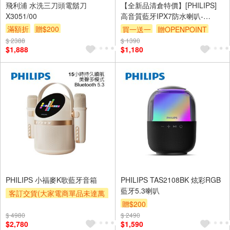
飛利浦 水洗三刀頭電鬍刀
【全新品清倉特價】[PHILIPS]
X3051/00
高音質藍牙IPX7防水喇叭-
TAS1505B
滿額折
贈$200
買一送一
贈OPENPOINT
$ 2388
$ 1390
$1,888
$1,180
PHILIPS 小福麥K歌藍牙音箱
PHILIPS TAS2108BK 炫彩RGB
藍牙5.3喇叭
客訂交貨(大家電商單品未達萬
元需加收$300-500,部分安裝跨
贈$200
區費另計,實際收費以專人聯絡
$ 4980
$ 2490
$2,780
$1,590
報價為主)