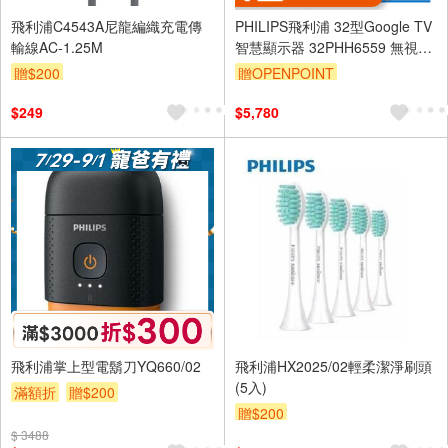
飛利浦C4543A尼龍編織充電傳
PHILIPS飛利浦 32型Google TV
輸線AC-1.25M
智慧顯示器 32PHH6559 無視訊
盒
贈$200
贈OPENPOINT
$249
$5,780
飛利浦掌上型電鬍刀YQ660/02
飛利浦HX2025/02輕柔潔淨刷頭
(5入)
滿額折
贈$200
贈$200
$ 3488