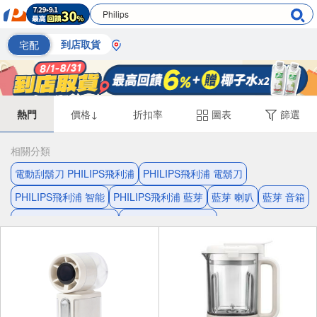
宅配
到店取貨
熱門
價格↓
折扣率
圖表
篩選
相關分類
電動刮鬍刀 PHILIPS飛利浦
PHILIPS飛利浦 電鬍刀
PHILIPS飛利浦 智能
PHILIPS飛利浦 藍芽
藍芽 喇叭
藍芽 音箱
PHILIPS飛利浦 電風扇
PHILIPS飛利浦 喇叭
PHILIPS飛利浦 三刀頭
PHILIPS飛利浦 顯示器