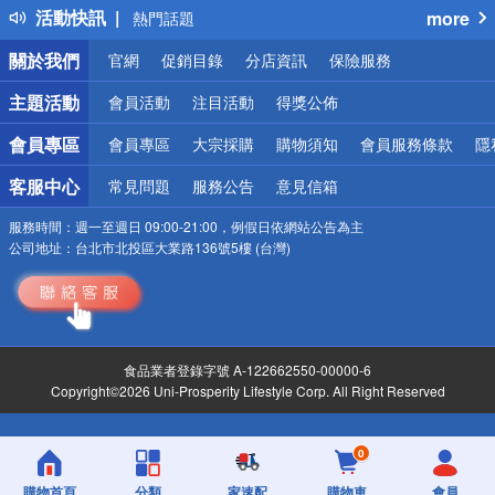
活動快訊
more
熱門話題
銀行優惠
關於我們
官網
促銷目錄
分店資訊
保險服務
偏遠地區配送
詐騙網頁！請小心！
主題活動
會員活動
注目活動
得獎公佈
會員專區
會員專區
大宗採購
購物須知
會員服務條款
隱
客服中心
常見問題
服務公告
意見信箱
服務時間：
週一至週日 09:00-21:00，例假日依網站公告為主
公司地址：
台北市北投區大業路136號5樓 (台灣)
食品業者登錄字號 A-122662550-00000-6
Copyright©2026 Uni-Prosperity Lifestyle Corp. All Right Reserved
0
購物首頁
分類
家速配
購物車
會員