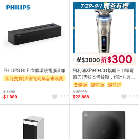
登錄贈
PHILIPS HI FI立體環繞電腦音箱
飛利浦XP9404/31旗艦三刀頭電
鬍刀(需較長備貨期，預計八月中
客訂交貨(大家電商單品未達萬
到貨，下單前請先自行評估！)
元需加收$300-500,部分安裝跨
登錄贈
滿額贈
滿額折
區費另計,實際收費以專人聯絡
$ 1480
$ 40000
贈$200
$1,080
$22,888
報價為主)