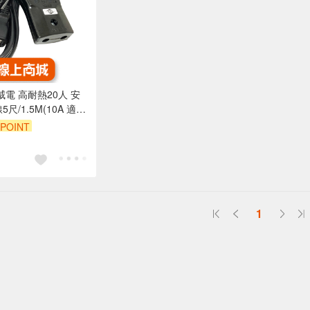
威電 高耐熱20人 安
5尺/1.5M(10A 適用
份電鍋) CK-2002-5
POINT
99享95折
1