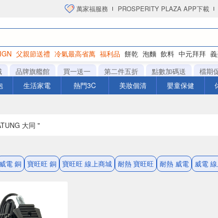
萬家福服務
PROSPERITY PLAZA APP下載
IGN
父親節送禮
冷氣最高省萬
福利品
餅乾
泡麵
飲料
中元拜拜
義
衛生紙
城
品牌旗艦館
買一送一
第二件五折
點數加碼送
檔期
泡
生活家電
熱門3C
美妝個清
嬰童保健
ATUNG 大同 "
威電 銅
寶旺旺 銅
寶旺旺 線上商城
耐熱 寶旺旺
耐熱 威電
威電 