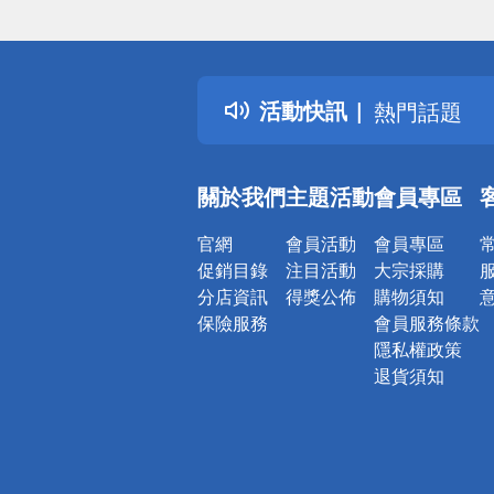
偏遠地區配
詐騙網頁！
得獎公告
活動快訊
熱門話題
銀行優惠
偏遠地區配
關於我們
主題活動
會員專區
詐騙網頁！
官網
會員活動
會員專區
促銷目錄
注目活動
大宗採購
分店資訊
得獎公佈
購物須知
保險服務
會員服務條款
隱私權政策
退貨須知