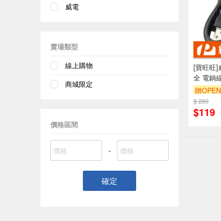
威電
賣場類型
線上購物
[寶旺旺]
全 電鍋線
商城限定
15-20人
贈OPEN
$ 280
訂單滿6
$119
價格區間
-
確定