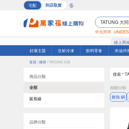
宅配
到店取貨
中元拜拜
UNIDES
海苔
巧克力
罐頭
線上商
好康主題
生鮮冷凍
飲料零食
米油沖
首頁
/ 搜尋
/ TATUNG 大同
搜索 " T
商品分類
全部
相關分類
耐熱 銅
延長線
品牌分類