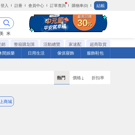
結帳
登入
註冊
會員中心
訂單查詢
購物車(0)
美
米
促銷
整箱購划算
活動總覽
家速配
超商取貨
休閒娛樂
日用生活
傢俱寢飾
服飾鞋包
熱門
價格↓
折扣率
線上商城