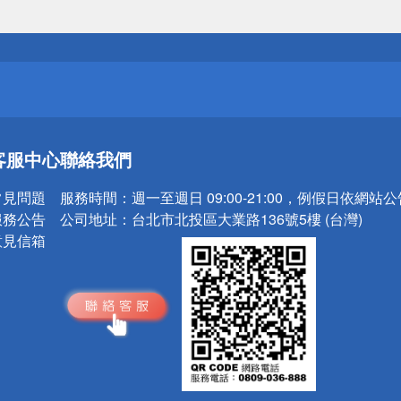
送
請小心！
送
客服中心
聯絡我們
請小心！
常見問題
服務時間：
週一至週日 09:00-21:00，例假日依網站
服務公告
公司地址：
台北市北投區大業路136號5樓 (台灣)
意見信箱