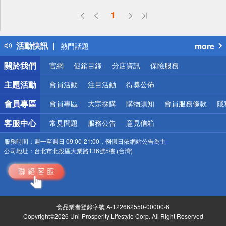
偏遠地區配送
1
詐騙網頁！請小心！
得獎公告
活動快訊
more
熱門話題
銀行優惠
關於我們
官網
促銷目錄
分店資訊
保險服務
偏遠地區配送
詐騙網頁！請小心！
主題活動
會員活動
注目活動
得獎公佈
會員專區
會員專區
大宗採購
購物須知
會員服務條款
隱
客服中心
常見問題
服務公告
意見信箱
服務時間：
週一至週日 09:00-21:00，例假日依網站公告為主
公司地址：
台北市北投區大業路136號5樓 (台灣)
食品業者登錄字號 A-122662550-00000-6
Copyright©2026 Uni-Prosperity Lifestyle Corp. All Right Reserved