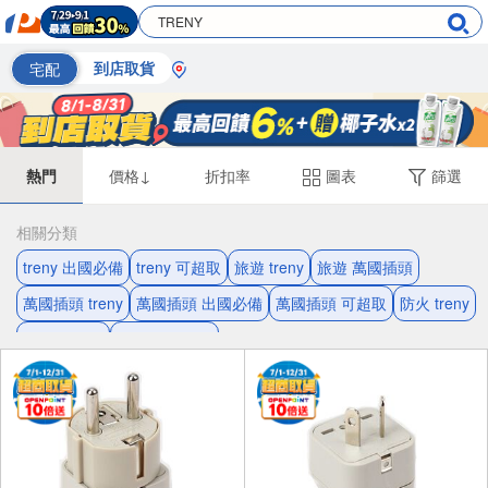
宅配
到店取貨
熱門
價格↓
折扣率
圖表
篩選
相關分類
treny 出國必備
treny 可超取
旅遊 treny
旅遊 萬國插頭
萬國插頭 treny
萬國插頭 出國必備
萬國插頭 可超取
防火 treny
轉接頭 旅遊
轉接頭 可超取