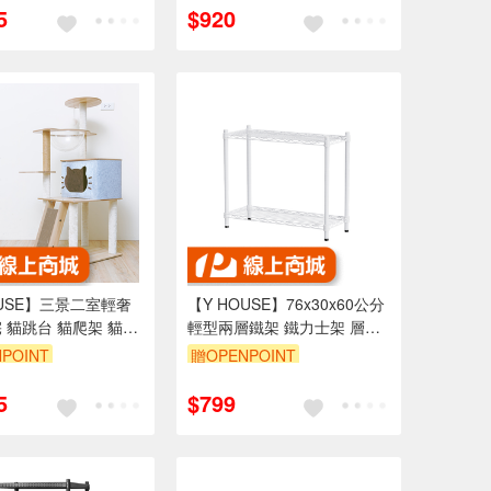
5
$920
OUSE】三景二室輕奢
【Y HOUSE】76x30x60公分
 貓跳台 貓爬架 貓窩
輕型兩層鐵架 鐵力士架 層架-
 貓抓板 貓宅
烤漆白
POINT
贈OPENPOINT
999享95折
訂單滿1999享95折
5
$799