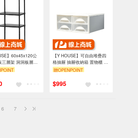
USE】60x45x120公
【Y HOUSE】可自由堆疊四
板三層架 洞洞板層架
格抽屜 抽屜收納箱 置物櫃 塑
烤漆黑
膠收納箱
POINT
贈OPENPOINT
999享95折
訂單滿1999享95折
0
$995
6
7