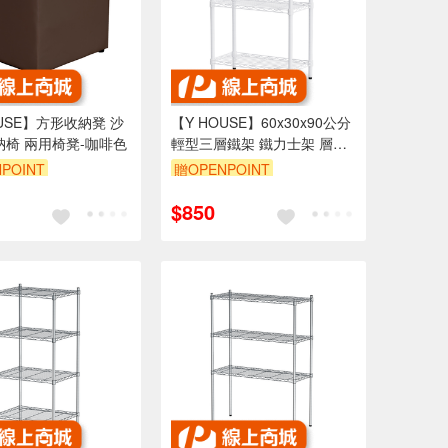
OUSE】方形收納凳 沙
【Y HOUSE】60x30x90公分
納椅 兩用椅凳-咖啡色
輕型三層鐵架 鐵力士架 層架-
烤漆白
POINT
贈OPENPOINT
999享95折
訂單滿1999享95折
$850