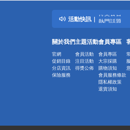
詐騙網頁！
得獎公告
活動快訊
熱門話題
銀行優惠
偏遠地區配
關於我們
主題活動
會員專區
詐騙網頁！
官網
會員活動
會員專區
促銷目錄
注目活動
大宗採購
分店資訊
得獎公佈
購物須知
保險服務
會員服務條款
隱私權政策
退貨須知