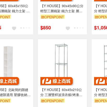
SE】60x45x150公
【Y HOUSE】90x45x90公分
【Y HO
四層鐵架 鐵力士架 層
輕型三層鐵架 鐵力士架 層架-
分 輕型
電鍍
架-電鍍
POINT
贈OPENPOINT
贈OPEN
999享95折
訂單滿1999享95折
訂單滿1
5
$850
$1,05
OUSE】北歐簡約隙縫
【Y HOUSE】60x45x210公
【Y HO
cm縫隙適用 塑膠收納箱
分 三層雙桿波浪衣櫥/烤漆層
分 輕型
五層
架/衣架/鐵力士架-銀色
架-電鍍
POINT
贈OPENPOINT
贈OPEN
訂單滿1999享95折
訂單滿1