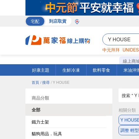
宅配
到店取貨
中元拜拜
UNIDES
巧克力
罐頭
咖啡
線上商
好康主題
生鮮冷凍
飲料零食
米油沖
首頁
/ 搜尋
/ Y HOUSE
搜索 " Y 
商品分類
全部
相關分類
Y HOU
鐵力士架
調整 輕型
貓狗用品．玩具