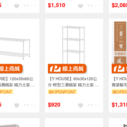
5
$1,510
$2,08
SE】120x35x60公
【Y HOUSE】60x30x120公
【Y H
兩層鐵架 鐵力士架 層
分 輕型三層鐵架 鐵力士架 層
雅築貓宅
白
架-烤漆白
粗麻繩柱
POINT
贈OPENPOINT
贈OPEN
999享95折
訂單滿1999享95折
訂單滿1
5
$920
$1,31