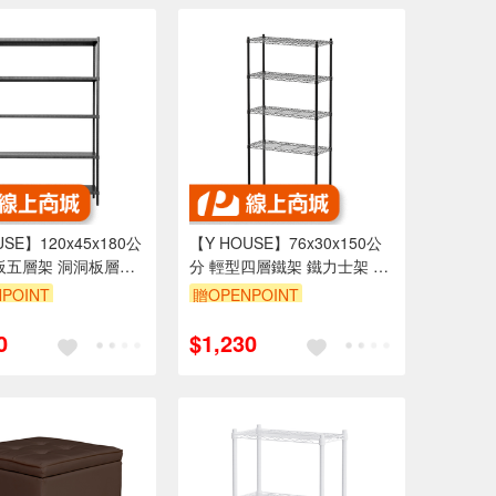
USE】120x45x180公
【Y HOUSE】76x30x150公
板五層架 洞洞板層架
分 輕型四層鐵架 鐵力士架 層
烤漆黑
架-烤漆黑
POINT
贈OPENPOINT
999享95折
訂單滿1999享95折
0
$1,230