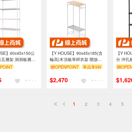
SE】60x45x150公
【Y HOUSE】90x45x185(含
【Y HO
板五層架 洞洞板層架
輪高)木頂板單桿衣架 開放式
分 沖孔
烤漆白
衣架 移動衣帽架-平台款白色
鐵架 -
POINT
贈OPENPOINT
單品享9折
贈OPEN
999享95折
訂單滿1999享95折
訂單滿1
5
$2,470
$1,62
1
2
3
4
5
送