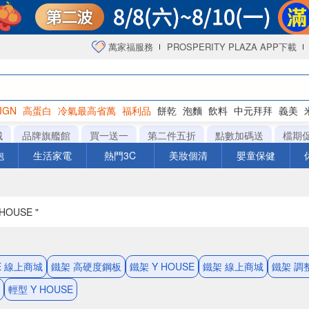
萬家福服務
PROSPERITY PLAZA APP下載
IGN
高蛋白
冷氣最高省萬
福利品
餅乾
泡麵
飲料
中元拜拜
義美
海苔
城
品牌旗艦館
買一送一
第二件五折
點數加碼送
檔期
泡
生活家電
熱門3C
美妝個清
嬰童保健
HOUSE "
SE 線上商城
鐵架 高硬度鋼板
鐵架 Y HOUSE
鐵架 線上商城
鐵架 調
輕型 Y HOUSE