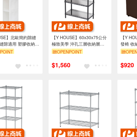
OUSE】北歐簡約隙縫
【Y HOUSE】60x30x75公分
【Y H
cm縫隙適用 塑膠收納箱
極致美學 沖孔三層收納層架-
發椅 收
烤漆黑
POINT
贈OPENPOINT
贈OPEN
999享95折
訂單滿1999享95折
訂單滿1
$1,560
$920