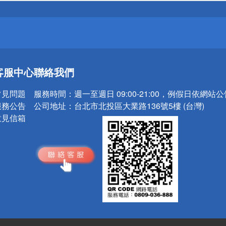
請小心！
送
客服中心
聯絡我們
請小心！
常見問題
服務時間：
週一至週日 09:00-21:00，例假日依網站
服務公告
公司地址：
台北市北投區大業路136號5樓 (台灣)
意見信箱