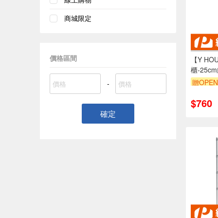
商城限定
價格區間
【Y H
櫃-25
抽屜櫃
贈OPEN
-
訂單滿1
$760
確定