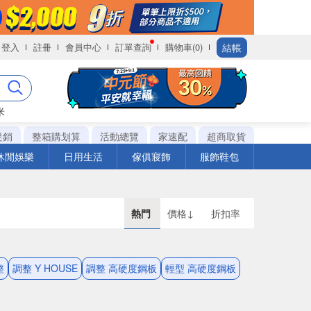
結帳
登入
註冊
會員中心
訂單查詢
購物車(0)
米
促銷
整箱購划算
活動總覽
家速配
超商取貨
休閒娛樂
日用生活
傢俱寢飾
服飾鞋包
熱門
價格↓
折扣率
整
調整 Y HOUSE
調整 高硬度鋼板
輕型 高硬度鋼板