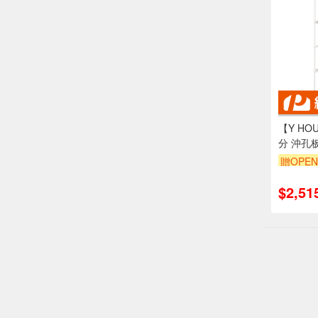
【Y HOU
分 沖孔
鐵架 -
贈OPEN
訂單滿1
$2,51
偏遠地區配