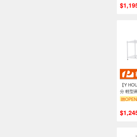
$1,19
【Y HOU
分 輕型
架-烤漆
贈OPEN
訂單滿1
$1,24