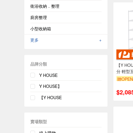
衛浴收納．整理
廚房整理
小型收納箱
更多
+
品牌分類
【Y HOU
分 輕型
Y HOUSE
架-烤漆
贈OPEN
訂單滿1
Y HOUSE】
$2,08
【Y HOUSE
賣場類型
線上購物