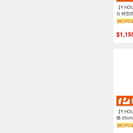
【Y HOU
分 輕型
架-電鍍
贈OPEN
訂單滿1
$1,15
【Y H
櫃-25
抽屜櫃-
贈OPEN