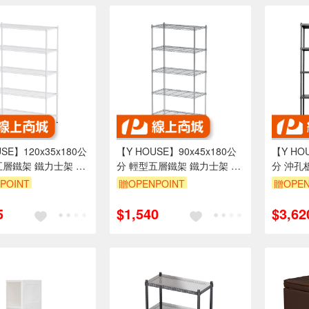
SE】120x35x180公
【Y HOUSE】90x45x180公
【Y HO
五層鐵架 鐵力士架 層
分 輕型五層鐵架 鐵力士架 層
分 沖孔
白
架-電鍍
鐵架 -
POINT
贈OPENPOINT
贈OPEN
999享95折
訂單滿1999享95折
訂單滿1
5
$1,540
$3,62