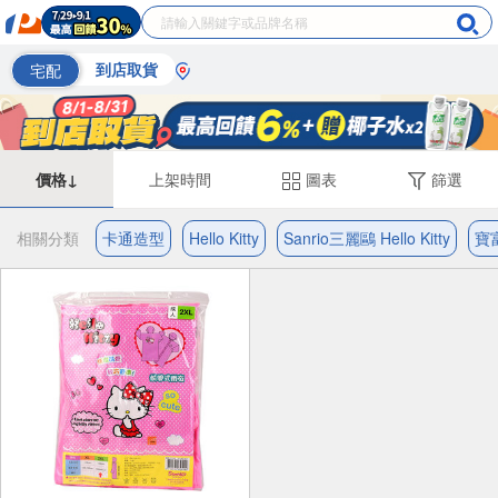
宅配
到店取貨
價格↓
上架時間
圖表
篩選
相關分類
卡通造型
Hello Kitty
Sanrio三麗鷗 Hello Kitty
寶富