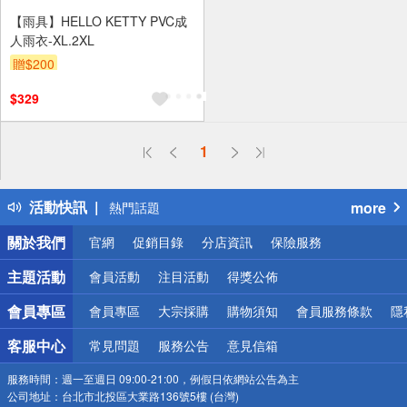
【雨具】HELLO KETTY PVC成
人雨衣-XL.2XL
贈$200
$329
偏遠地區配送
1
詐騙網頁！請小心！
得獎公告
活動快訊
more
熱門話題
銀行優惠
關於我們
官網
促銷目錄
分店資訊
保險服務
偏遠地區配送
詐騙網頁！請小心！
主題活動
會員活動
注目活動
得獎公佈
會員專區
會員專區
大宗採購
購物須知
會員服務條款
隱
客服中心
常見問題
服務公告
意見信箱
服務時間：
週一至週日 09:00-21:00，例假日依網站公告為主
公司地址：
台北市北投區大業路136號5樓 (台灣)