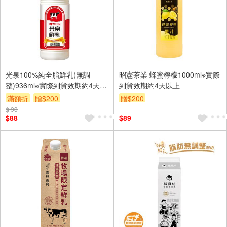
光泉100%純全脂鮮乳(無調
昭憲茶業 蜂蜜檸檬1000ml※實際
整)936ml※實際到貨效期約4天以
到貨效期約4天以上
上
滿額折
贈$200
贈$200
$ 93
$88
$89