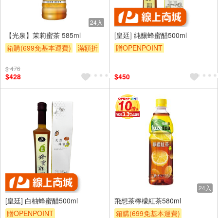
24入
【光泉】茉莉蜜茶 585ml
[皇廷] 純釀蜂蜜醋500ml
箱購(699免基本運費)
滿額折
贈OPENPOINT
贈$200
$ 476
$428
$450
24入
[皇廷] 白柚蜂蜜醋500ml
飛想茶檸檬紅茶580ml
贈OPENPOINT
箱購(699免基本運費)