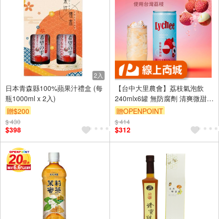
2入
日本青森縣100%蘋果汁禮盒 (每
【台中大里農會】荔枝氣泡飲
瓶1000ml x 2入)
240mlx6罐 無防腐劑 清爽微甜氣
泡飲
贈$200
贈OPENPOINT
$ 430
$ 414
訂單滿3000享88折
$398
$312