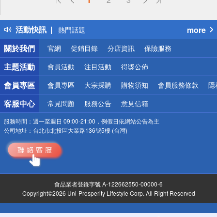
詐騙網頁！請小心！
得獎公告
活動快訊
more
熱門話題
銀行優惠
關於我們
官網
促銷目錄
分店資訊
保險服務
偏遠地區配送
詐騙網頁！請小心！
主題活動
會員活動
注目活動
得獎公佈
會員專區
會員專區
大宗採購
購物須知
會員服務條款
隱
客服中心
常見問題
服務公告
意見信箱
服務時間：
週一至週日 09:00-21:00，例假日依網站公告為主
公司地址：
台北市北投區大業路136號5樓 (台灣)
食品業者登錄字號 A-122662550-00000-6
Copyright©2026 Uni-Prosperity Lifestyle Corp. All Right Reserved