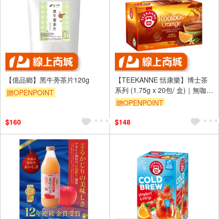
【億品鄉】黑牛蒡茶片120g
【TEEKANNE 恬康樂】博士茶
系列 (1.75g x 20包/ 盒)｜無咖啡
贈OPENPOINT
因 國寶茶
贈OPENPOINT
$160
$148