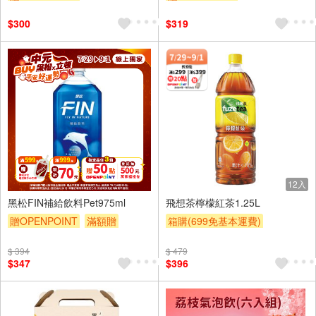
訂單滿999享95折
$300
$319
12入
12入
黑松FIN補給飲料Pet975ml
飛想茶檸檬紅茶1.25L
贈OPENPOINT
滿額贈
箱購(699免基本運費)
滿額折
贈$200
贈OPENPOINT
滿額贈
$ 394
$ 479
贈$200
$347
$396