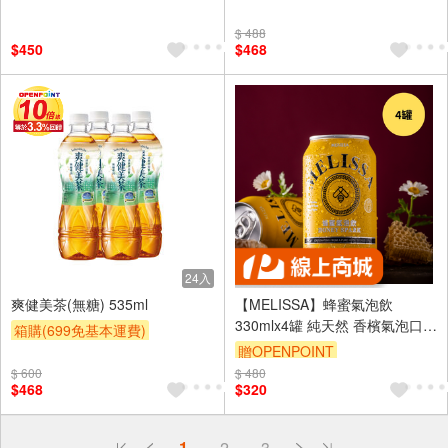
贈OPENPOINT
滿額贈
$ 488
贈$200
$450
$468
24入
爽健美茶(無糖) 535ml
【MELISSA】蜂蜜氣泡飲
330mlx4罐 純天然 香檳氣泡口感
箱購(699免基本運費)
嚴選特級蜂蜜 百花蜜 荔枝蜜 龍
贈OPENPOINT
贈OPENPOINT
眼蜜
$ 600
$ 480
訂單滿3000享88折
贈OPENPOINT
滿額贈
$468
$320
贈$200
偏遠地區配送
1
2
3