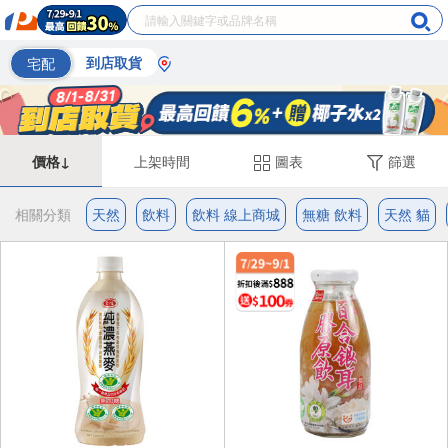
宅配
到店取貨
價格↓
上架時間
圖表
篩選
相關分類
天然
飲料
飲料 線上商城
無糖 飲料
天然 貓