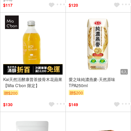
$117
$120
6入
Kai天然活酵康普茶接骨木花蘋果
愛之味純濃燕麥-天然原味
【Mia C'bon 限定】
TPA250ml
贈$200
贈$200
$130
$149