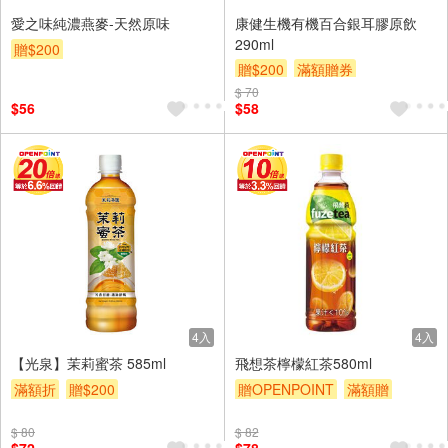
愛之味純濃燕麥-天然原味
康健生機有機百合銀耳膠原飲
290ml
贈$200
贈$200
滿額贈券
$ 70
$56
$58
4入
4入
【光泉】茉莉蜜茶 585ml
飛想茶檸檬紅茶580ml
滿額折
贈$200
贈OPENPOINT
滿額贈
贈$200
$ 80
$ 82