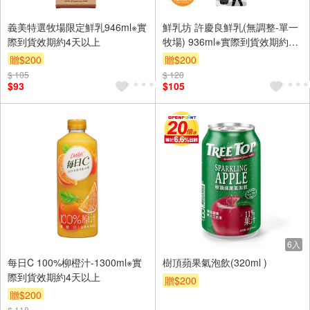
義美特選牧場限定鮮乳946ml※實
鮮乳坊 許慶良鮮乳(無調整-單一
際到貨效期約4天以上
牧場) 936ml※實際到貨效期約4
天以上
贈$200
贈$200
$ 105
$ 120
$93
$105
6入
每日C 100%柳橙汁-1300ml※實
樹頂蘋果氣泡飲(320ml )
際到貨效期約4天以上
贈$200
贈$200
$ 118