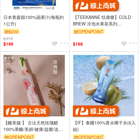
日本青森縣100%蘋果汁(每瓶約
【TEEKANNE 恬康樂】COLD
1公升)
BREW 冷泡水果茶系列
(2.5gx18包/ 盒)無糖 無咖啡因
贈$200
贈OPENPOINT
$ 215
$199
$168
【釀美舖 】 古法天然玫瑰醋
【IF】泰國100%香水椰子水(6入
100%果釀/美妍/健康/益菌/送禮/
組)
伴手禮
贈OPENPOINT
贈OPENPOINT