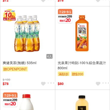
$72
$78
4入
爽健美茶(無糖) 535ml
光泉果汁時刻-100％綜合果蔬汁
800ml
贈OPENPOINT
滿額折
贈$200
贈OPENPOINT
滿額贈
$ 100
贈$200
$78
$80